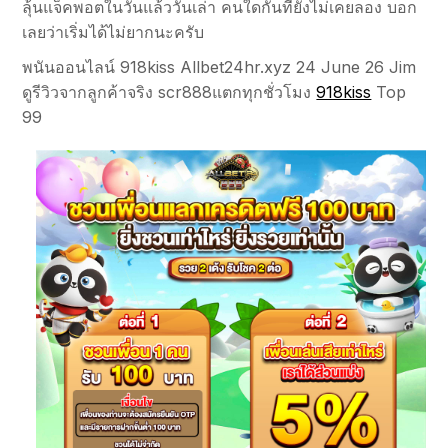
ลุ้นแจ็คพอตในวันแล้ววันเล่า คนใดกันที่ยังไม่เคยลอง บอก
เลยว่าเริ่มได้ไม่ยากนะครับ
พนันออนไลน์ 918kiss Allbet24hr.xyz 24 June 26 Jim
ดูรีวิวจากลูกค้าจริง scr888แตกทุกชั่วโมง
918kiss
Top
99