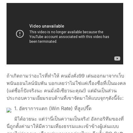
ถ้าเกิดถามว่าอะไรที่ทำให้ คนมั่งคั่ง99 เด่นออกมาจากเว็บ
พนันออนไลน์นับพัน บอกเลยว่าไม่ใช่แค่เรื่องชื่อที่เป็นมงคล
(แต่ชื่อก็ปังจริงนะ คนมั่งมีเชียวนะคุณ!) แต่มันเป็นส่วน
ประกอบความเยี่ยมรอบด้านที่เขาจัดมาให้แบบจุกๆดังนี้จ้ะ:
1. อัตราการแตก (Win Rate) ที่สูงปรี๊ด
มิได้อวยนะ แต่ว่านี่เป็นความเป็นจริง! อัลกอริทึมของที่
นี่ถูกตั้งค่ามาให้มีความเที่ยงธรรมและเข้าข้างผู้เล่นแบบ