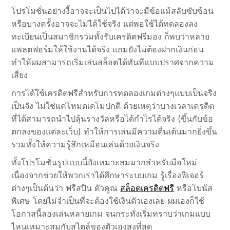
โปรโมชั่นอย่างงี้อาจจะเป็นไปได้ว่าจะมีข้อแม้สลับซับซ้อน
หรือบางครั้งอาจจะไม่ได้ใช้จริง แต่พอใช้ได้ทดลองลง
ทะเบียนเป็นสมาชิกรวมทั้งรับเครดิตฟรีมอง ก็พบว่าหลาย
แพลตฟอร์มให้ใช้งานได้จริง แถมยังไม่ต้องฝากเงินก่อน
ทำให้ผมสามารถเริ่มเล่นสล็อตได้ทันทีแบบปราศจากความ
เสี่ยง
การได้ใช้เครดิตฟรีสำหรับการทดลองเกมต่างๆแบบเป็นจริง
เป็นจัง ไม่ใช่แค่โหมดเดโมปกติ ด้วยเหตุว่าบางเวลาเครดิต
ที่ได้สามารถนำไปลุ้นรางวัลหรือได้กำไรได้จริง (ขึ้นกับข้อ
ตกลงของแต่ละเว็บ) ทำให้การเล่นมีความตื่นเต้นมากยิ่งขึ้น
รวมทั้งให้ความรู้สึกเหมือนเล่นด้วยเงินจริง
ทั้งโปรโมชั่นรูปแบบนี้ยังเหมาะสมมากสำหรับมือใหม่
เนื่องจากช่วยให้พวกเราได้ศึกษาระบบเกม รู้เรื่องฟีเจอร์
ต่างๆเป็นต้นว่า ฟรีสปิน ตัวคูณ
สล็อตเครดิตฟรี
หรือโบนัส
พิเศษ โดยไม่จำเป็นที่จะต้องใช้เงินตัวเองเลย ผมเองก็ใช้
โอกาสนี้ลองเล่นหลายเกม จนกระทั่งเริ่มทราบว่าเกมแบบ
ไหนเหมาะสมกับสไตล์ของตัวเองสูงที่สุด