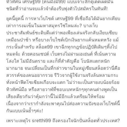
ทิวทัศน์ เศรษฐี99 (คนมั่งมี99) แบบเจาะลึกดุเด็ดเผ็ดมัน
ชนิดที่ว่าอ่านจบแล้วจำต้องรีบพุ่งตัวไปสมัครในทันที!
ยุคนี้ยุคนี้ การหาเว็บไซต์ เศรษฐี99 ที่เชื่อถือได้มันยากเทียบ
เท่าการงมเข็มในมหาสมุทรใช่ไหมล่ะ? บางเว็บ
ประชาสัมพันธ์ซะดิบดีแต่ว่าพอเพียงเล่นจริงกลับเงียบเชียบ
เหมือนป่าช้า หรือบางเว็บไซต์เบิกเงินยากแค้นหมดหวัง แม้
กระนั้นสำหรับ สล็อต99 เขาฉีกทุกกฎข้อปฏิบัติเดิมๆทิ้งไป
หมดจ้ะ ด้วยคอนเซปต์ เว็บตรงไม่ผ่านเอเย่นต์ ที่เน้นความ
โล่งใส ไม่มีอันตราย และก็ที่สำคัญคือ โบนัสแตกหนัก
มากมาย จนเปลี่ยนเป็นที่กล่าวขานในหมู่เซียนสล็อตว่านี่คือ
สวรรค์ของคนอยากรวย รีวิวจากผู้ใช้งานจริงล้นหลามกระ
ทั่งหน้าฟีดโซเชียลเกือบจะแตก ไม่ว่าจะเป็นสายงบน้อยร้อย
ทิวทัศน์มือ หรือสายวาฬที่ชอบเบทหนักๆทุกคนต่างพูดเป็น
เสียงเดียวกันว่าคุ้มกว่านี้ไม่มีอีกแล้วเตรียมให้พร้อม
เนื่องจากว่าเรากำลังจะพาคุณไปส่องความปังของเว็บไซต์นี้
กันแบบเน้นย้ำๆค่ะ!
เพราะเหตุไร sretthi99 ถึงครองใจนักปั่นสล็อตทั่วประเทศ?