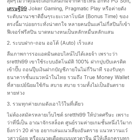
สุดๆไม่ว่าคุณจะเลือกเล่นเกมจากค่ายไหน อีกทั้ง PG Soft,
เศรษฐี99
Joker Gaming, Pragmatic Play หรือค่ายดัง
ระดับนานาชาติอื่นๆระยะเวลาโบนัส (Bonus Time) ของ
ตรงนี้มาบ่อยกระทั่งน่าตกใจ หลายคนปั่นแค่ไม่กี่สปินก็เข้า
ฟีเจอร์ฟรีสปิน บาดหมางหนเป็นหลักหมื่นหลักแสน
2. ระบบฝาก-ถอน ออโต้ (Auto) เร็วแสง
ลืมภาพการรอแอดมินตอบไลน์ไปได้เลยจ้า เพราะว่า
sretthi99 เขาใช้ระบบอัตโนมัติ 100% ฝากปุบปับเครดิต
เข้าปั๊บ ถอนปุ๊บเงินฝากบัญชีภายในไม่กี่วินาที รองรับทุก
ธนาคารชั้นแนวหน้าในไทย รวมถึง True Money Wallet
ที่สายเปย์นิยมใช้กัน สบาย สบาย รวมทั้งไม่เป็นอันตราย
หายห่วง
3. รวมทุกค่ายเกมดังเอาไว้ในที่เดียว
ไม่ต้องสมัครหลายเว็บไซต์ sretthi99 ให้ปวดศรีษะ เพราะ
ว่าที่นี่เป็น อาณาจักรสล็อต ศูนย์รวมค่ายเกมชั้นหนึ่งไว้มาก
ยิ่งกว่า 20 ค่าย อยากเล่นแนวเสี่ยงอันตราย แนวหวานแว๋
วสาวน้อย หรือแนวดุเดือดแบบเทวดาจีน มีให้เลือกครบทุก