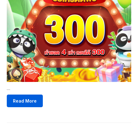
…
Read More