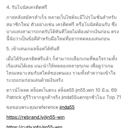
4. รับโบนัสเครดิตฟรี
ภายหลังสมัครสำเร็จ หลายเว็บไซต์จะมีโปรโมชั่นสำหรับ
สมาชิกใหม่ ตัวอย่างเช่น เครดิตฟรี หรือโบนัสต้อนรับ ซึ่ง
บางแห่งสามารถกดรับได้ทันทีโดยไม่ต้องฝากเงินก่อน ตรง
นี้นับว่าเป็นข้อดีสำหรับมือใหม่ที่อยากทดลองเล่นก่อน
5. เข้าเล่นเกมสล็อตได้ทันที
เมื่อได้รับเครดิตฟรีแล้ว ก็สามารถเลือกเกมที่พอใจรวมทั้ง
เริ่มเล่นได้เลย แนะนำให้ทดลองหลายๆเกม เพื่อดูว่าเกม
ไหนเหมาะสมกับสไตล์ของตนเอง รวมทั้งทำความเข้าใจ
ระบบเกมก่อนเล่นด้วยเงินจริง
ดาวน์โหลด สล็อตเว็บตรง สล็อต55 jin55.win 10 มิ.ย. 69
Patrick ดูรีวิวจากลูกค้าจริง jinda55แตกทุกชั่วโมง Top 71
ขอขอบพระคุณreference
jinda55
https://rebrand.ly/jin55-win
https://cutly.info/jin55-win