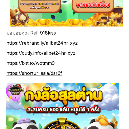
ขอขอบคุณ Ref.
918kiss
https://rebrand.ly/allbet24hr-xyz
https://cutly.info/allbet24hr-xyz
https://bitt.to/wotmm9
https://shorturl.asia/dsr6f