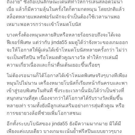
ถึงง่าย” ซึ่งถือเป็นลักษณะเด่นที่ทำให้การเล่นสล็อตไม่น่า
เบื่อ แล้วก็มีความลุ้นในครั้งใดก็ตามกดหมุน โดยปกติแล้ว
สล็อตหลายแพลตฟอร์มมักจะจำเป็นต้องใช้เวลานานพอ
เหมาะพอควรกว่าจะเข้าโหมดโบนัส
บางครั้งต้องหมุนหลายสิบหรือหลายร้อยรอบถึงจะได้เจอ
ฟีเจอร์พิเศษ แต่ว่ากับ jinda55 ผมดูได้ว่าจังหวะของเกมออก
จะให้โอกาสให้ผู้เล่นได้เข้าโหมดโบนัสหลายครั้งกว่า ไม่ว่า
จะเป็นฟรีสปิน หรือโหมดตัวคูณรางวัล ทำให้การเล่นมี
ความเกี่ยวเนื่องและก็น่าตื่นเต้นเยอะขึ้นเรื่อยๆ
ไม่ต้องรอนานก็ได้โอกาสได้เข้าโหมดพิเศษจริงๆบางทีเพียง
หมุนไปไม่นาน เครื่องหมายโบนัสก็เรียงหน้ากันครบและพา
เข้าสู่รอบพิเศษในทันที ซึ่งระยะเวลานั้นนับได้ว่าเป็นช่วงที่
สนุกสนานที่สุด เนื่องจากว่าได้โอกาสได้รับรางวัลเพิ่มขึ้น
หลายเท่า รวมทั้งยังมีลูกเล่นเสริมอย่างการสุ่มตัวคูณ หรือ
การขยายวงล้อที่ช่วยเพิ่มโอกาสชนะ
อีกทั้งระบบโบนัสของ jinda55 ยังมีความมากมาย มิได้มี
เพียงแค่แบบเดียว บางเกมจะเน้นย้ำฟรีสปินแบบยาวๆบาง