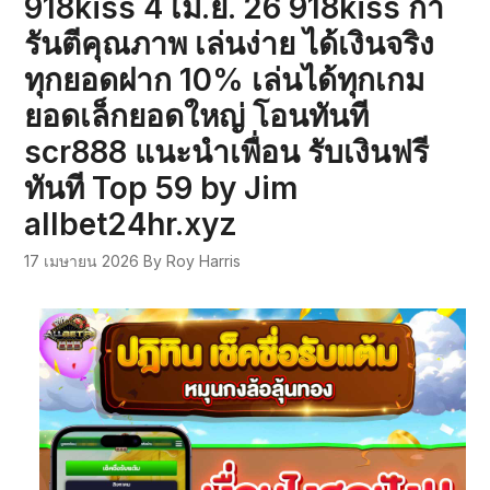
918kiss 4 เม.ย. 26 918kiss กา
รันตีคุณภาพ เล่นง่าย ได้เงินจริง
ทุกยอดฝาก 10% เล่นได้ทุกเกม
ยอดเล็กยอดใหญ่ โอนทันที
scr888 แนะนำเพื่อน รับเงินฟรี
ทันที Top 59 by Jim
allbet24hr.xyz
17 เมษายน 2026
By Roy Harris