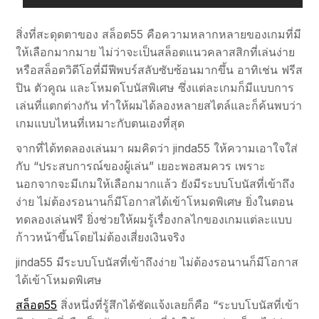
สิ่งที่สะดุดตาของ สล็อต55 คือความหลากหลายของเกมที่มี
ให้เลือกมากมาย ไม่ว่าจะเป็นสล็อตแนวคลาสสิกที่เล่นง่าย
หรือสล็อตวิดีโอที่มีฟีพบร์สลับซับซ้อนมากขึ้น อาทิเช่น ฟรีส
ปิน ตัวคูณ และโหมดโบนัสพิเศษ ซึ่งแต่ละเกมก็มีแบบการ
เล่นที่แตกต่างกัน ทำให้ผมได้ลองหลายสไตล์และก็ค้นพบว่า
เกมแบบไหนที่เหมาะกับตนเองที่สุด
จากที่ได้ทดลองเล่นมา ผมคิดว่า jinda55 ให้ความเอาใจใส่
กับ “ประสบการณ์ของผู้เล่น” เยอะพอสมควร เพราะ
นอกจากจะมีเกมให้เลือกมากแล้ว ยังมีระบบโบนัสที่เข้าถึง
ง่าย ไม่ต้องรอนานก็มีโอกาสได้เข้าโหมดพิเศษ ยิ่งในตอน
ทดลองเล่นฟรี ยิ่งช่วยให้ผมรู้เรื่องกลไกของเกมแต่ละแบบ
ก้าวหน้าขึ้นโดยไม่ต้องเสี่ยงเงินจริง
jinda55 มีระบบโบนัสที่เข้าถึงง่าย ไม่ต้องรอนานก็มีโอกาส
ได้เข้าโหมดพิเศษ
สล็อต55
สิ่งหนึ่งที่รู้สึกได้ชัดแจ้งเลยก็คือ “ระบบโบนัสที่เข้า