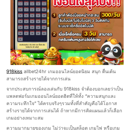
918kiss
allbet24hr เกมออนไลน์ยอดนิยม สนุก ตื่นเต้น
สามารถสร้างรายได้จากการเล่น
จากประสบการณ์ลองเล่นกับ 918kiss จำต้องบอกเลยว่าเป็น
แพลตฟอร์มเกมออนไลน์ยอดฮิตที่ให้ทั้ง “ความสนุกและ
ความระทึกใจ” ได้ครบจริงๆรวมทั้งที่สำคัญคือได้โอกาส
สร้างรายได้จากการเล่นได้ ถ้าหากมีการคิดแผนแล้วก็เลือก
เกมอย่างเหมาะสม
ความมากมายของเกม ไม่ว่าจะเป็นสล็อต เกมไพ่ หรือเกม