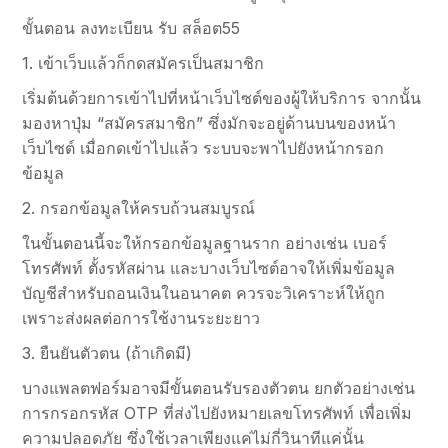
ขั้นตอน ลงทะเบียน รับ สล็อต55
1. เข้าเว็บแล้วก็กดสมัครเป็นสมาชิก
เริ่มต้นด้วยการเข้าไปที่หน้าเว็บไซต์ของผู้ให้บริการ จากนั้น
มองหาปุ่ม “สมัครสมาชิก” ซึ่งมักจะอยู่ด้านบนของหน้า
เว็บไซต์ เมื่อกดเข้าไปแล้ว ระบบจะพาไปยังหน้ากรอก
ข้อมูล
2. กรอกข้อมูลให้ครบถ้วนสมบูรณ์
ในขั้นตอนนี้จะให้กรอกข้อมูลฐานราก อย่างเช่น เบอร์
โทรศัพท์ ตั้งรหัสผ่าน และบางเว็บไซต์อาจให้เพิ่มข้อมูล
บัญชีสำหรับถอนเงินในอนาคต ควรจะวิเคราะห์ให้ถูก
เพราะส่งผลต่อการใช้งานระยะยาว
3. ยืนยันตัวตน (ถ้าเกิดมี)
บางแพลตฟอร์มอาจมีขั้นตอนรับรองตัวตน ยกตัวอย่างเช่น
การกรอกรหัส OTP ที่ส่งไปยังหมายเลขโทรศัพท์ เพื่อเพิ่ม
ความปลอดภัย ซึ่งใช้เวลาเพียงแค่ไม่กี่วินาทีแค่นั้น