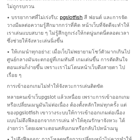
ไม่ถูกรบกวน
• บรรยากาศที่ไม่เร่งรีบ:
pgslotfish
สี ฟอนต์ และการจัด
วางมีผลต่อความรู้สึกมากกว่าที่คิด หน้าเว็บที่จัดดีจะทำให้
เราเล่นแบบสบาย ๆ ไม่รู้สึกถูกเร่งให้กดนู่นกดนี่ตลอดเวลา
ซึ่งช่วยให้จังหวะเล่นนิ่งขึ้น
• ให้เกมนำทุกอย่าง: เมื่อเว็บไม่พยายามโชว์ตัวมากเกินไป
ศูนย์กลางมันจะตกอยู่ที่เกมทันที เกมเด่นขึ้น การตัดสินใจ
ตอนเล่นก็ง่ายขึ้น เพราะเราไม่โดนหน้าเว็บดึงสายตา ไป
เรื่อย ๆ
การเข้าออกเกมไม่ทำให้จังหวะการเล่นติดขัด
หลายคนเข้าเว็บpgslot แล้วเหนื่อย เพราะการเข้าออกเกม
หรือเปลี่ยนเมนูมันไม่ต่อเนื่อง ต้องตั้งหลักใหม่ทุกครั้ง แต่
ของpgslotfish เขาวางระบบให้การเข้าออกเกมต่อเนื่อง
แบบไม่ดึงฟีลออกจากการเล่น ทำให้คุณรักษาจังหวะ ได้
ง่ายกว่า โดยเฉพาะตอนสลับเกมหรือกลับไปหน้าเมนู
• ไม่ดึงฟีลออก: การโหลดหรือการเปลี่ยนหน้าไม่ควรทำให้