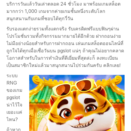
บริการวันแล้ววันเล่าตลอด 24 ชั่วโมง มาพร้อมเกมสล็อต
มากกว่า 1,000 เกมจากค่ายเกมชั้นหนึ่งระดับโลก
สนุกสนานกับเกมที่ชอบได้ทุกวี่วัน
รับรองแตกง่ายรวมทั้งแตกจริง รับเครดิตฟรีแบบฟินๆผ่าน
โปรโมชั่นรวมทั้งกิจกรรมมากมายได้อีกด้วย ฝากถอนง่าย
ไม่มีอย่างน้อยสำหรับการฝากถอน เล่นเกมสล็อตออนไลน์ที่
ถูกใจได้ทุกเมื่อเชื่อวันบน pgslot แน่ๆ ถ้าคุณไม่อยากคลาด
โอกาสสำหรับในการทำเงินที่ดีเยี่ยมที่สุดล่ะก็ ลงทะเบียน
เป็นสมาชิกใหม่แล้วมาสนุกสนานไปร่วมกันครับ คลิกเลย!
ระบบ
RNG
ของเกม
pgslot
น่าไว้ใจ
เยอะแค่
ไหน?
ถ้าหาก