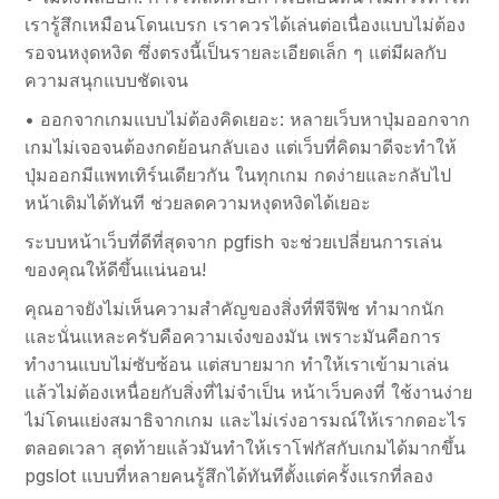
เรารู้สึกเหมือนโดนเบรก เราควรได้เล่นต่อเนื่องแบบไม่ต้อง
รอจนหงุดหงิด ซึ่งตรงนี้เป็นรายละเอียดเล็ก ๆ แต่มีผลกับ
ความสนุกแบบชัดเจน
• ออกจากเกมแบบไม่ต้องคิดเยอะ: หลายเว็บหาปุ่มออกจาก
เกมไม่เจอจนต้องกดย้อนกลับเอง แต่เว็บที่คิดมาดีจะทำให้
ปุ่มออกมีแพทเทิร์นเดียวกัน ในทุกเกม กดง่ายและกลับไป
หน้าเดิมได้ทันที ช่วยลดความหงุดหงิดได้เยอะ
ระบบหน้าเว็บที่ดีที่สุดจาก pgfish จะช่วยเปลี่ยนการเล่น
ของคุณให้ดีขึ้นแน่นอน!
คุณอาจยังไม่เห็นความสำคัญของสิ่งที่พีจีฟิช ทำมากนัก
และนั่นแหละครับคือความเจ๋งของมัน เพราะมันคือการ
ทำงานแบบไม่ซับซ้อน แต่สบายมาก ทำให้เราเข้ามาเล่น
แล้วไม่ต้องเหนื่อยกับสิ่งที่ไม่จำเป็น หน้าเว็บคงที่ ใช้งานง่าย
ไม่โดนแย่งสมาธิจากเกม และไม่เร่งอารมณ์ให้เรากดอะไร
ตลอดเวลา สุดท้ายแล้วมันทำให้เราโฟกัสกับเกมได้มากขึ้น
pgslot แบบที่หลายคนรู้สึกได้ทันทีตั้งแต่ครั้งแรกที่ลอง