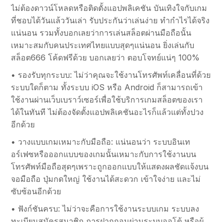
ไม่ต้องดาวน์โหลดหรือติดตั้งแอปพลิเคชัน บันเทิงใจกับเกม
ที่ชอบได้วันแล้ววันเล่า รับประกันว่าเล่นง่าย ทำกำไรได้จริง
แน่นอน รวมทั้งบอกเลยว่าการเล่นสล็อตผ่านมือถือนั้น
เหมาะสมกับคนประเทศไทยแบบสุดๆแน่นอน ยิ่งเล่นกับ
สล็อต666 โค้ดฟรีด้วย บอกเลยว่า ตอบโจทย์แน่ๆ 100%
• รองรับทุกระบบ: ไม่ว่าคุณจะใช้งานโทรศัพท์เคลื่อนที่ด้วย
ระบบใดก็ตาม ทั้งระบบ iOS หรือ Android ก็สามารถเข้า
ใช้งานผ่านเว็บเบราว์เซอร์เพื่อใช้บริการเกมสล็อตของเรา
ได้ในทันที ไม่ต้องจัดตั้งแอปพลิเคชันอะไรก็แล้วแต่ทั้งปวง
อีกด้วย
• วางแบบเกมเหมาะกับมือถือ: แน่นอนว่า ระบบอินเท
อร์เฟซหรือออกแบบของเกมนั้นเหมาะกับการใช้งานบน
โทรศัพท์มือถือสุดๆเพราะถูกออกแบบให้แสดงผลชัดแจ้งบน
จอมือถือ ปุ่มกดใหญ่ ใช้งานได้สะดวก เข้าใจง่าย และไม่
ซับซ้อนอีกด้วย
• ฟังก์ชันครบ: ไม่ว่าจะคือการใช้งานระบบเกม ระบบลง
ทะเบียนสมัครสมาชิก การฝากถอนผ่านระบบออโต้ หรือผู้