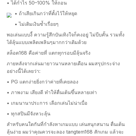
• ได้กำไร 50–100% ให้ถอน
• ถ้าเสียเกินกว่าที่ตั้งไว้ให้หยุด
• ไม่เติมเงินซ้ำเรื่อยๆ
พอเล่นแบบงี้ ความรู้สึกบันเทิงใจก็คงอยู่ ไม่บีบคั้น รวมทั้ง
ได้ลุ้นแบบเพลิดเพลินๆมากกว่าเดิมด้วย
สล็อต168 คือค่ายที่ แตกทุกรอบมีลุ้นจริง
ภายหลังจากเล่นมายาวนานหลายเดือน ผมสรุปกระจ่าง
อย่างนี้ได้เลยว่า:
• PG แตกง่ายยิ่งกว่าค่ายที่เคยลอง
• ภาพงาม เสียงดี ทำให้ตื่นเต้นขึ้นหลายเท่า
• เกมนานาประการ เลือกเล่นไม่น่าเบื่อ
• ทุกสปินมีจังหวะลุ้น
สำหรับคนใดกันที่กำลังหาเกมแบบ เล่นสนุกสนาน ตื่นเต้น
ลุ้นง่าย ผมว่าคุณควรจะลอง tangtem168 สักเกม แล้วจะ