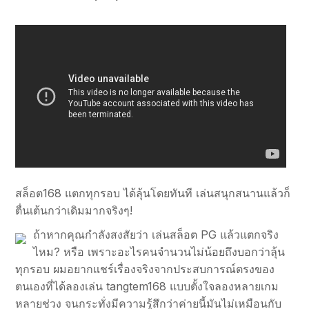
สล็อต168 แตกทุกรอบ ได้ลุ้นโดยทันที เล่นสนุกสนานแล้วก็
ตื่นเต้นกว่าเดิมมากจริงๆ!
ถ้าหากคุณกำลังสงสัยว่า เล่นสล็อต PG แล้วแตกจริง
ไหม? หรือ เพราะอะไรคนจำนวนไม่น้อยถึงบอกว่าลุ้น
ทุกรอบ ผมอยากแชร์เรื่องจริงจากประสบการณ์ตรงของ
ตนเองที่ได้ลองเล่น tangtem168 แบบตั้งใจลองหลายเกม
หลายช่วง จนกระทั่งมีความรู้สึกว่าค่ายนี้มันไม่เหมือนกับ