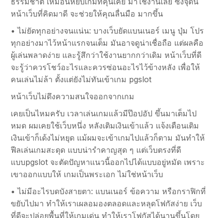
ธรรมชาติ เหมือนหยิบเกมที่คุ้นเคย มาใช้งานเลย ซึ่งจุดนี้
หน้าเว็บที่คิดมาดี จะช่วยให้คุณลื่นมือ มากขึ้น
• ไม่ยัดทุกอย่างจนแน่น: บางเว็บยัดแบนเนอร์ เมนู ปุ่ม โปร
ทุกอย่างมาไว้หน้าแรกจนเต็ม มันอาจดูน่าเชื่อถือ แต่ผลคือ
ผู้เล่นพลาดง่าย และรู้สึกว่าใช้งานยากกว่าเดิม หน้าเว็บที่ดี
จะรู้ว่าควรโชว์อะไรและควรซ่อนอะไรไว้ข้างหลัง เพื่อให้
คนเล่นไม่ล้า ตั้งแต่ยังไม่ทันเข้าเกม pgslot
หน้าเว็บไม่ดึงความสนใจออกจากเกม
เคยเป็นไหมครับ เวลาเล่นเกมแล้วมีป๊อปอัป ขึ้นมาเต็มไป
หมด ผมเคยใช้เว็บหนึ่ง หลังเติมเงินเข้าแล้ว แจ้งเตือนเติม
เงินเข้าก็เด้งไม่หยุด แม้ผมจะเข้าเกมไปแล้วก็ตาม มันทำให้
ฟีลเล่นเกมสะดุด แบบน่ารำคาญสุด ๆ แต่เว็บตรงที่ดี
แบบpgslot จะตัดปัญหาแนวนี้ออกไปได้แบบอยู่หมัด เพราะ
เขาออกแบบให้ เกมเป็นพระเอก ไม่ใช่หน้าเว็บ
• ไม่มีอะไรบดบังสายตา: แบนเนอร์ ข้อความ หรือกราฟิกที่
ขยับไปมา ทำให้เราเผลอมองตลอดและหลุดโฟกัสง่าย เว็บ
ที่ดีจะปล่อยพื้นที่ให้เกมเด่น ทำให้เราโฟกัสได้นานขึ้นโดย