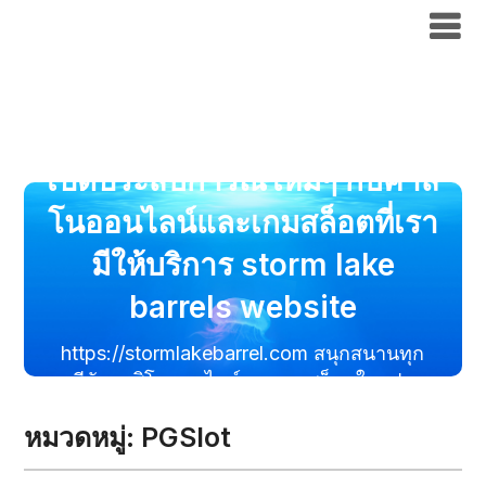
เปิดประสบการณ์ใหม่ๆ กับคาสิโนออนไลน์
และเกมสล็อตที่เรามีให้บริการ storm lake
barrels website
เปิดประสบการณ์ใหม่ๆ กับคาสิ
โนออนไลน์และเกมสล็อตที่เรา
มีให้บริการ storm lake
barrels website
https://stormlakebarrel.com สนุกสนานทุก
นาทีกับคาสิโนออนไลน์และเกมสล็อตในรูปแบบ
ที่ไม่ซ้ำใคร storm lake barrells
หมวดหมู่:
PGSlot