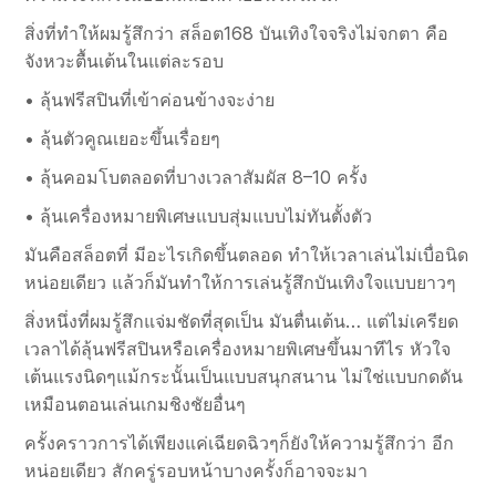
สิ่งที่ทำให้ผมรู้สึกว่า สล็อต168 บันเทิงใจจริงไม่จกตา คือ
จังหวะตื้นเต้นในแต่ละรอบ
• ลุ้นฟรีสปินที่เข้าค่อนข้างจะง่าย
• ลุ้นตัวคูณเยอะขึ้นเรื่อยๆ
• ลุ้นคอมโบตลอดที่บางเวลาสัมผัส 8–10 ครั้ง
• ลุ้นเครื่องหมายพิเศษแบบสุ่มแบบไม่ทันตั้งตัว
มันคือสล็อตที่ มีอะไรเกิดขึ้นตลอด ทำให้เวลาเล่นไม่เบื่อนิด
หน่อยเดียว แล้วก็มันทำให้การเล่นรู้สึกบันเทิงใจแบบยาวๆ
สิ่งหนึ่งที่ผมรู้สึกแจ่มชัดที่สุดเป็น มันตื่นเต้น… แต่ไม่เครียด
เวลาได้ลุ้นฟรีสปินหรือเครื่องหมายพิเศษขึ้นมาทีไร หัวใจ
เต้นแรงนิดๆแม้กระนั้นเป็นแบบสนุกสนาน ไม่ใช่แบบกดดัน
เหมือนตอนเล่นเกมชิงชัยอื่นๆ
ครั้งคราวการได้เพียงแค่เฉียดฉิวๆก็ยังให้ความรู้สึกว่า อีก
หน่อยเดียว สักครู่รอบหน้าบางครั้งก็อาจจะมา