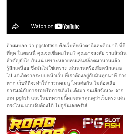
ถ้าผมบอก ว่า pgslotfish คือเว็บที่หน้าตาดีและคิดมาดี ที่ดี
ที่สุด ในตอนนี้ คุณจะเชื่อผมไหม? คุณอาจสงสัย ว่าแล้วมัน
สำคัญยังไง กันแน่ เพราะหลายคนเล่นสล็อตมานานแล้ว
รู้สึกเหนื่อย ซึ่งมันไม่ใช่เพราะ เล่นนานหรือเสียหนักเสมอ
ไป แต่เกิดจากระบบหน้าเว็บ ที่เราต้องอยู่กับมันทุกนาที ต่าง
หาก เว็บที่ดีจะทำให้การกดเมนู ไหลต่อกัน ไม่ต้องเสีย
อารมณ์กับการรอหรือการเด้งไปเด้งมา จนเสียจังหวะ จาก
เกม pgfish และในบทความนี้ผมจะพาคุณดูว่าเว็บตรง เด่น
ตรงไหน แบบจับต้องได้ ไปดูกันเลยครับ!