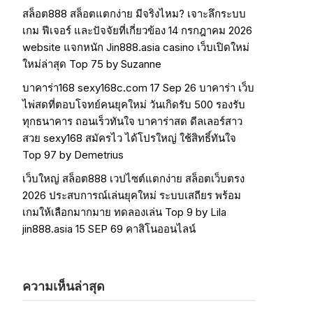
สล็อต888 สล็อตแตกง่าย มีจริงไหม? เจาะลึกระบบ
เกม ฟีเจอร์ และปัจจัยที่เกี่ยวข้อง 14 กรกฎาคม 2026
website แจกหนัก Jin888.asia casino เว็บเปิดใหม่
ใหม่ล่าสุด Top 75 by Suzanne
บาคาร่า168 sexy168c.com 17 Sep 26 บาคาร่า เว็บ
ไพ่สดที่ตอบโจทย์คนยุคใหม่ วันเกิดรับ 500 รองรับ
ทุกธนาคาร ถอนเร็วทันใจ บาคาร่าสด ดีลเลอร์สาว
สวย sexy168 สมัครไว ได้โปรใหญ่ ใช้สิทธิ์ทันใจ
Top 97 by Demetrius
เว็บใหญ่ สล็อต888 เวปไซต์แตกง่าย สล็อตเว็บตรง
2026 ประสบการณ์เล่นยุคใหม่ ระบบเสถียร พร้อม
เกมให้เลือกมากมาย ทดลองเล่น Top 9 by Lila
jin888.asia 15 SEP 69 คาสิโนออนไลน์
ความเห็นล่าสุด