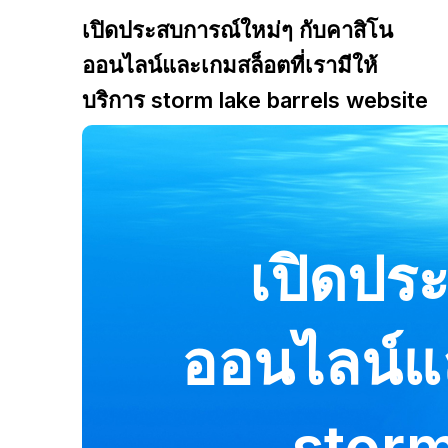
เปิดประสบการณ์ใหม่ๆ กับคาสิโน
ออนไลน์และเกมสล็อตที่เรามีให้
บริการ storm lake barrels website
เปิดปร
ออนไลน์แล
storm