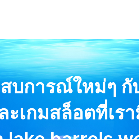
ะสบการณ์ใหม่ๆ กั
ะเกมสล็อตที่เราม
 lake barrels w