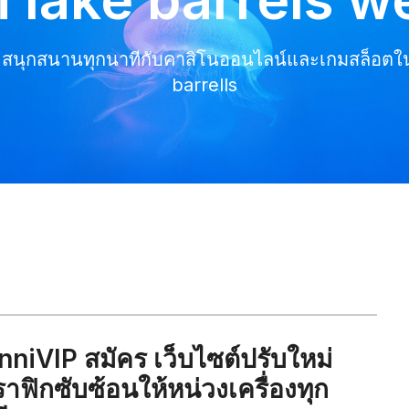
 สนุกสนานทุกนาทีกับคาสิโนออนไลน์และเกมสล็อตในร
barrells
nniVIP สมัคร เว็บไซต์ปรับใหม่
ราฟิกซับซ้อนให้หน่วงเครื่องทุก