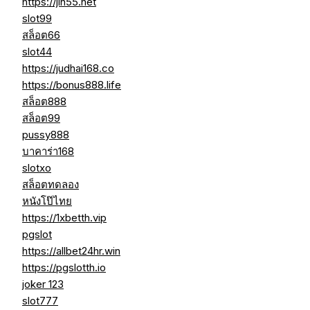
https://jin55.net
slot99
สล็อต66
slot44
https://judhai168.co
https://bonus888.life
สล็อต888
สล็อต99
pussy888
บาคาร่า168
slotxo
สล็อตทดลอง
หนังโป๊ไทย
https://1xbetth.vip
pgslot
https://allbet24hr.win
https://pgslotth.io
joker 123
slot777