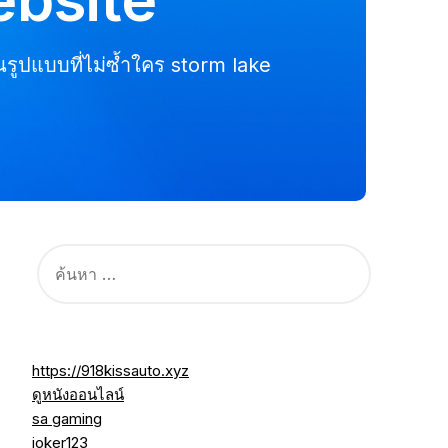
ูปแบบที่ไม่ซ้ำใคร storm lake
ค้นหา
สำหรับ:
https://918kissauto.xyz
ดูหนังออนไลน์
sa gaming
joker123