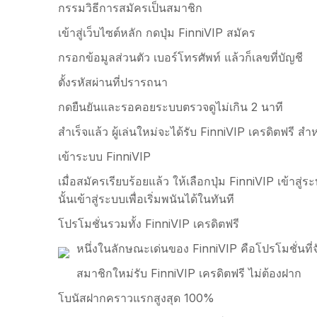
กรรมวิธีการสมัครเป็นสมาชิก
เข้าสู่เว็บไซต์หลัก กดปุ่ม FinniVIP สมัคร
กรอกข้อมูลส่วนตัว เบอร์โทรศัพท์ แล้วก็เลขที่บัญชี
ตั้งรหัสผ่านที่ปรารถนา
กดยืนยันและรอคอยระบบตรวจดูไม่เกิน 2 นาที
สำเร็จแล้ว ผู้เล่นใหม่จะได้รับ FinniVIP เครดิตฟรี สำ
เข้าระบบ FinniVIP
เมื่อสมัครเรียบร้อยแล้ว ให้เลือกปุ่ม FinniVIP เข้า
นั้นเข้าสู่ระบบเพื่อเริ่มพนันได้ในทันที
โปรโมชั่นรวมทั้ง FinniVIP เครดิตฟรี
หนึ่งในลักษณะเด่นของ FinniVIP คือโปรโมชั่นที่จัด
สมาชิกใหม่รับ FinniVIP เครดิตฟรี ไม่ต้องฝาก
โบนัสฝากคราวแรกสูงสุด 100%