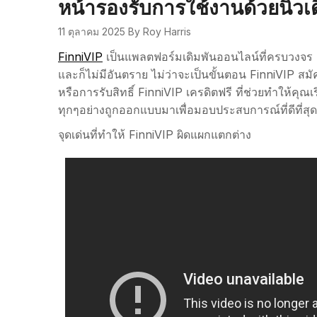
หน้ารองรับการใช้งานด้วยนิ้ว
11 ตุลาคม 2025
By Roy Harris
FinniVIP
เป็นแพลตฟอร์มเดิมพันออนไลน์ที่ครบวงจร 
และก็ไม่มีอันตราย ไม่ว่าจะเป็นขั้นตอน FinniVIP สมัค
หรือการรับสิทธิ์ FinniVIP เครดิตฟรี ที่ช่วยทำให้คุณเ
ทุกๆอย่างถูกออกแบบมาเพื่อมอบประสบการณ์ที่ดีที่สุดให
จุดเด่นที่ทำให้ FinniVIP ผิดแผกแตกต่าง