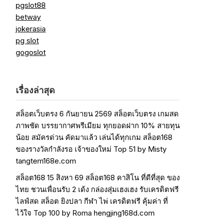
pgslot88
betway
jokerasia
pg slot
gogoslot
เรื่องล่าสุด
สล็อตเว็บตรง 6 กันยายน 2569 สล็อตเว็บตรง เกมสด
ภาพชัด บรรยากาศพรีเมียม ทุกยอดฝาก 10% สายทุน
น้อย สมัครด่วน คัดมาแล้ว เล่นได้ทุกเกม สล็อต168
ของรางวัลกำลังรอ เจ้าของใหม่ Top 51 by Misty
tangtem168e.com
สล็อต168 15 สิงหา 69 สล็อต168 คาสิโน ที่ดีที่สุด ของ
ไทย ชวนเพื่อนรับ 2 เด้ง กล่องสุ่มเฮงเฮง รับเครดิตฟรี
ไลฟ์สด สล็อต ยิงปลา กีฬา ไพ่ เครดิตฟรี คุ้มค่า ที่
ไว้ใจ Top 100 by Roma hengjing168d.com