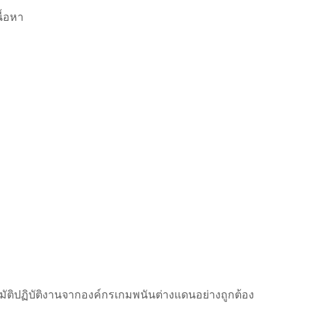
ื้อหา
มัติปฏิบัติงานจากองค์กรเกมพนันต่างแดนอย่างถูกต้อง