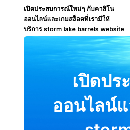
เปิดประสบการณ์ใหม่ๆ กับคาสิโน
ออนไลน์และเกมสล็อตที่เรามีให้
บริการ storm lake barrels website
เปิดปร
ออนไลน์แล
storm