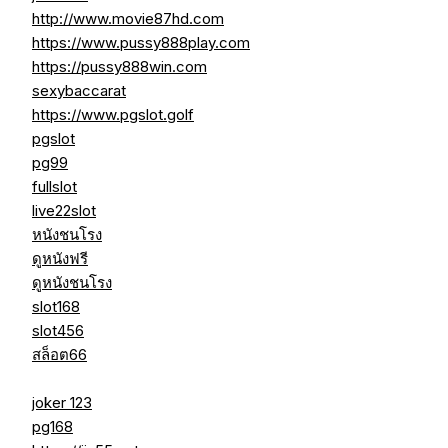
http://www.movie87hd.com
https://www.pussy888play.com
https://pussy888win.com
sexybaccarat
https://www.pgslot.golf
pgslot
pg99
fullslot
live22slot
หนังชนโรง
ดูหนังฟรี
ดูหนังชนโรง
slot168
slot456
สล็อต66
joker 123
pg168