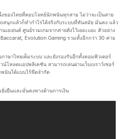
่งของไทยที่ตอบโจทย์นักพนันทุกสาย ไม่ว่าจะเป็นสาย
นุกแล้วก็ทำกำไรได้จริงกับระบบที่ทันสมัย มั่นคง แล้ว
่านเอเย่นต์ ศูนย์รวมเกมจากค่ายดังไว้เยอะแยะ ตัวอย่าง
ccarat, Evolution Gaming รวมทั้งอีกกว่า 30 ค่าย
บภาษาไทยเต็มระบบ และยังรองรับอีกทั้งคอมพิวเตอร์
าวน์โหลดแอปพลิเคชัน สามารถเล่นผ่านเว็บเบราว์เซอร์
กมพนันได้แบบไร้ขีดจำกัด
มยั่งยืนและมั่นคงทางด้านการเงิน