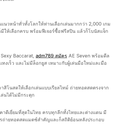
นแนวหน้าทั่วทั้งโลกให้ท่านเลือกเล่นมากกว่า 2,000 เกม
ีให้เลือกครบ พร้อมฟีเจอร์ซื้อฟรีสปิน แล้วก็โบนัสแจ็ก
, Sexy Baccarat,
adm789 สมัคร
AE Seven พร้อมดีล
งเร็ว และไม่มีล็อกยูส เหมาะกับผู้เล่นมือใหม่และมือ
กมคาสิโนสดให้เลือกเล่นแบบเรียลไทม์ ถ่ายทอดสดตรงจาก
่นได้ไม่มีกระตุก
ดีเยี่ยมที่สุดในไทย ครบทุกลีกทั้งไทยและต่างแดน มี
บริการถ่ายทอดสดแมตช์สำคัญและก็สถิติย้อนหลังประกอบ