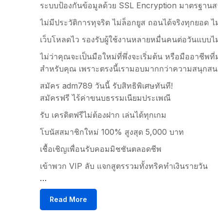
ระบบป้องกันข้อมูลด้วย SSL Encryption มาตรฐาน
ไม่มีประวัติการทุจริต ไม่ล็อกยูส ถอนได้จริงทุกยอด ไม่
เว็บโหลดไว รองรับผู้ใช้งานหลายหมื่นคนต่อวันแบบไม
ไม่ว่าคุณจะเป็นมือใหม่ที่พึ่งจะเริ่มต้น หรือมืออาช
สำหรับคุณ เพราะตรงนี้เรามอบมากกว่าความสนุกสนาน
สมัคร adm789 วันนี้ รับสิทธิพิเศษทันที!
สมัครฟรี ไร้ค่าขนบธรรมเนียมประเพณี
รับ เครดิตฟรีไม่ต้องฝาก เล่นได้ทุกเกม
โบนัสสมาชิกใหม่ 100% สูงสุด 5,000 บาท
เชื้อเชิญเพื่อนรับคอมมิชชันตลอดชีพ
เข้าพวก VIP ลับ แจกสูตรรวมทั้งทริคทำเงินรายวัน
…
Read More