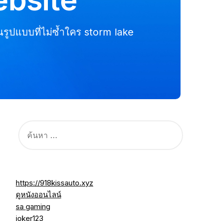
ูปแบบที่ไม่ซ้ำใคร storm lake
ค้นหา
สำหรับ:
https://918kissauto.xyz
ดูหนังออนไลน์
sa gaming
joker123