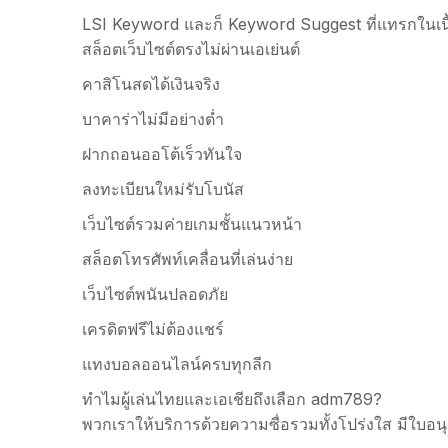
LSI Keyword และก็ Keyword Suggest ที่แทรกในเน
สล็อตเว็บไซต์ตรงไม่ผ่านเอเย่นต์
คาสิโนสดได้เงินจริง
บาคาร่าไม่มีอย่างต่ำ
ฝากถอนออโต้เร็วทันใจ
ลงทะเบียนใหม่รับโบนัส
เว็บไซต์รวมค่ายเกมชั้นแนวหน้า
สล็อตโทรศัพท์เคลื่อนที่เล่นง่าย
เว็บไซต์พนันปลอดภัย
เครดิตฟรีไม่ต้องแชร์
แทงบอลออนไลน์ครบทุกลีก
ทำไมผู้เล่นไทยและเอเชียถึงเลือก adm789?
พวกเราให้บริการด้วยความซื่อรวมทั้งโปร่งใส มีใบอนุ