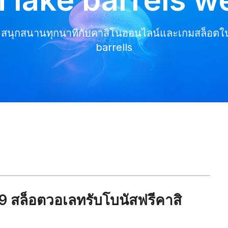
 สนุกสนานทุกนาทีกับคาสิโนออนไลน์และเกมสล็อตในร
barrells
สล็อตวอเลทรับโบนัสฟรีคาสิ