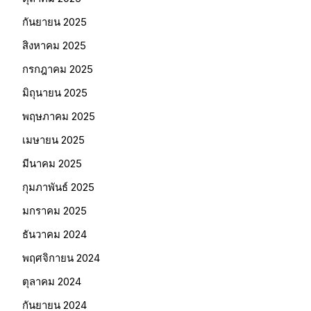
กันยายน 2025
สิงหาคม 2025
กรกฎาคม 2025
มิถุนายน 2025
พฤษภาคม 2025
เมษายน 2025
มีนาคม 2025
กุมภาพันธ์ 2025
มกราคม 2025
ธันวาคม 2024
พฤศจิกายน 2024
ตุลาคม 2024
กันยายน 2024