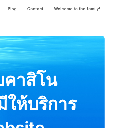
Blog
Contact
Welcome to the family!
บคาสิโน
ีให้บริการ
ebsite