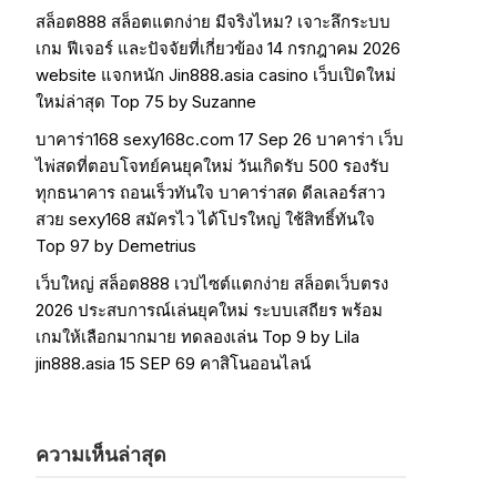
สล็อต888 สล็อตแตกง่าย มีจริงไหม? เจาะลึกระบบ
เกม ฟีเจอร์ และปัจจัยที่เกี่ยวข้อง 14 กรกฎาคม 2026
website แจกหนัก Jin888.asia casino เว็บเปิดใหม่
ใหม่ล่าสุด Top 75 by Suzanne
บาคาร่า168 sexy168c.com 17 Sep 26 บาคาร่า เว็บ
ไพ่สดที่ตอบโจทย์คนยุคใหม่ วันเกิดรับ 500 รองรับ
ทุกธนาคาร ถอนเร็วทันใจ บาคาร่าสด ดีลเลอร์สาว
สวย sexy168 สมัครไว ได้โปรใหญ่ ใช้สิทธิ์ทันใจ
Top 97 by Demetrius
เว็บใหญ่ สล็อต888 เวปไซต์แตกง่าย สล็อตเว็บตรง
2026 ประสบการณ์เล่นยุคใหม่ ระบบเสถียร พร้อม
เกมให้เลือกมากมาย ทดลองเล่น Top 9 by Lila
jin888.asia 15 SEP 69 คาสิโนออนไลน์
ความเห็นล่าสุด