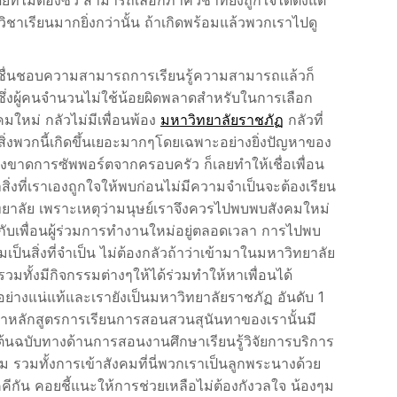
ี่ไม่ต้องซิ่ว สามารถเลือกภาควิชาที่ยังถูกใจได้ตั้งแต่
าเรียนมากยิ่งกว่านั้น ถ้าเกิดพร้อมแล้วพวกเราไปดู
ชื่นชอบความสามารถการเรียนรู้ความสามารถแล้วก็
ซึ่งผู้คนจำนวนไม่ใช้น้อยผิดพลาดสำหรับในการเลือก
มใหม่ กลัวไม่มีเพื่อนพ้อง
มหาวิทยาลัยราชภัฏ
กลัวที่
งสิ่งพวกนี้เกิดขึ้นเยอะมากๆโดยเฉพาะอย่างยิ่งปัญหาของ
องขาดการซัพพอร์ตจากครอบครัว ก็เลยทำให้เชื่อเพื่อน
หาสิ่งที่เราเองถูกใจให้พบก่อนไม่มีความจำเป็นจะต้องเรียน
ทยาลัย เพราะเหตุว่ามนุษย์เราจึงควรไปพบพบสังคมใหม่
พบกับเพื่อนผู้ร่วมการทำงานใหม่อยู่ตลอดเวลา การไปพบ
มเป็นสิ่งที่จำเป็น ไม่ต้องกลัวถ้าว่าเข้ามาในมหาวิทยาลัย
วมทั้งมีกิจกรรมต่างๆให้ได้ร่วมทำให้หาเพื่อนได้
อย่างแน่แท้และเรายังเป็นมหาวิทยาลัยราชภัฏ อันดับ 1
่าหลักสูตรการเรียนการสอนสวนสุนันทาของเรานั้นมี
ป็นต้นฉบับทางด้านการสอนงานศึกษาเรียนรู้วิจัยการบริการ
 รวมทั้งการเข้าสังคมที่นี่พวกเราเป็นลูกพระนางด้วย
คีกัน คอยชี้แนะให้การช่วยเหลือไม่ต้องกังวลใจ น้องๆม