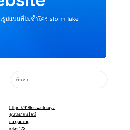
ูปแบบที่ไม่ซ้ำใคร storm lake
ค้นหา
สำหรับ:
https://918kissauto.xyz
ดูหนังออนไลน์
sa gaming
joker123