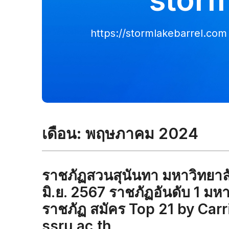
https://stormlakebarrel.com
เดือน:
พฤษภาคม 2024
ราชภัฏสวนสุนันทา มหาวิทยาล
มิ.ย. 2567 ราชภัฏอันดับ 1 มห
ราชภัฏ สมัคร Top 21 by Carr
ssru.ac.th