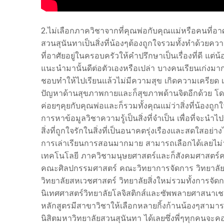
2.ไม่เลือกภาควิชาจากที่คุณพ่อกับคุณแม่หรือคนที่อ
สวนสุนันทาเป็นสิ่งที่น้องๆต้องถูกใจรวมทั้งทำด้วยค
ที่อาศัยอยู่ในครอบครัวให้คำปรึกษาเป็นเรื่องที่ดี แต่น
แนะนำมานั้นดีต่อตัวเองหรือเปล่า บางคนเรียนเก่งมา
ชอบทำให้ไปเรียนแล้วไม่มีความสุข เกิดความเครียด 
ปัญหาด้านสุขภาพกายและก็สุขภาพด้านจิตอีกด้วย โดยเ
ค่อยๆคุยกับคุณพ่อและก็รวมทั้งคุณแม่ว่าสิ่งที่น้อง
การหาข้อมูลวิชาความรู้เป็นสิ่งที่จำเป็น เพื่อที่จะ
สิ่งที่ถูกใจรักในสิ่งที่เป็นอนาคตรุ่งเรืองและสดใสอย่างไ
การเล่าเรียนการสอนมากมาย สามารถเลือกได้เลยไม่
เทคโนโลยี ภาควิชามนุษยศาสตร์และก็สังคมศาสตร
คณะศิลปกรรมศาสตร์ คณะวิทยาการจัดการ วิทยาลั
วิทยาลัยสหเวชศาสตร์ วิทยาลัยสิ่งใหม่รวมทั้งการจั
นิเทศศาสตร์วิทยาลัยโลจิสติกส์และซัพพลายศาสนาเช
หลักสูตรมีสาขาวิชาให้เลือกหลายกิ้งก้านน้องๆสามา
นิสิตมหาวิทยาลัยสวนสุนันทา ได้เลยซึ่งพี่ๆทุกคนจะคอ