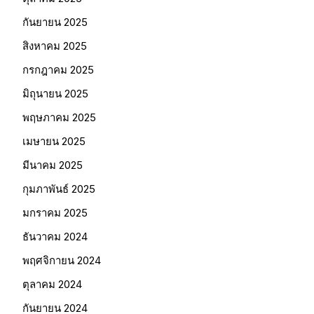
กันยายน 2025
สิงหาคม 2025
กรกฎาคม 2025
มิถุนายน 2025
พฤษภาคม 2025
เมษายน 2025
มีนาคม 2025
กุมภาพันธ์ 2025
มกราคม 2025
ธันวาคม 2024
พฤศจิกายน 2024
ตุลาคม 2024
กันยายน 2024