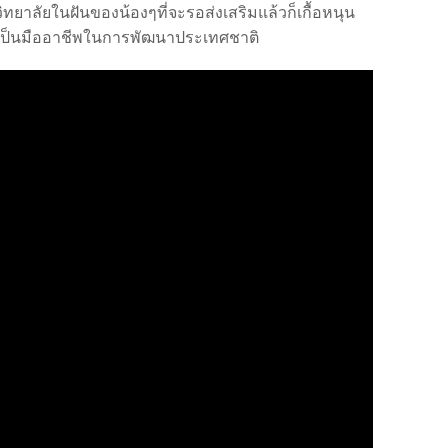
ิทยาลัยในฝันของน้องๆที่จะรอส่งเสริมแล้วก็เกื้อหนุน
ารเป็นมืออาชีพในการพัฒนาประเทศชาติ