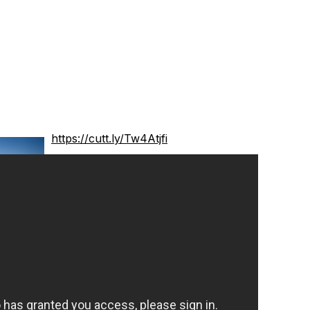
https://cutt.ly/Tw4Atjfi