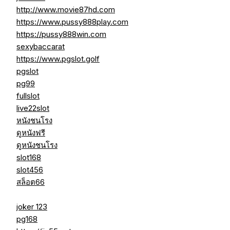
http://www.movie87hd.com
https://www.pussy888play.com
https://pussy888win.com
sexybaccarat
https://www.pgslot.golf
pgslot
pg99
fullslot
live22slot
หนังชนโรง
ดูหนังฟรี
ดูหนังชนโรง
slot168
slot456
สล็อต66
joker 123
pg168