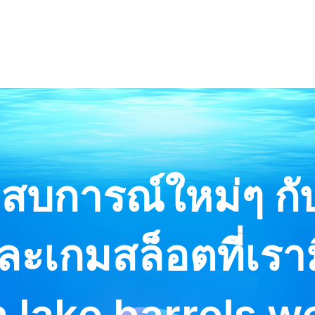
ะสบการณ์ใหม่ๆ กั
ะเกมสล็อตที่เราม
 lake barrels w