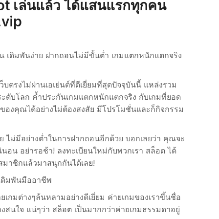
lot เล่นแล้ว ได้แสนแรกทุกคน
.vip
น เดิมพันง่าย ฝากถอนไม่มีขั้นต่ำ เกมแตกหนักแตกจริง
งไม่ผ่านเอเย่นต์ที่ดีเยี่ยมที่สุดปัจจุบันนี้ แหล่งรวม
ะดับโลก ค้ำประกันเกมแตกหนักแตกจริง กับเกมที่ยอด
จของคุณได้อย่างไม่ต้องสงสัย มีโปรโมชั่นและก็กิจกรรม
่าย ไม่มีอย่างต่ำในการฝากถอนอีกด้วย บอกเลยว่า คุณจะ
่นอน อย่ารอช้า! ลงทะเบียนใหม่กับพวกเรา สล็อต ได้
นสมาชิกแล้วมาสนุกกันได้เลย!
เดิมพันมืออาชีพ
ยเกมต่างๆล้นหลามอย่างดีเยี่ยม ค่ายเกมของเราขึ้นชื่อ
ต่างสนใจ แน่ๆว่า สล็อต เป็นมากกว่าค่ายเกมธรรมดาอยู่