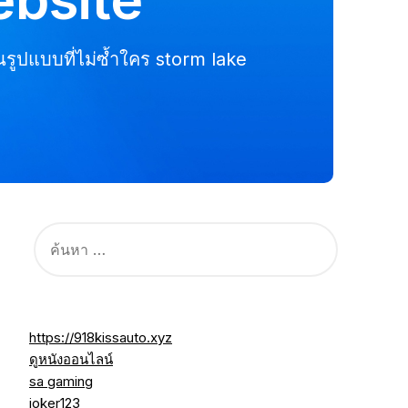
ูปแบบที่ไม่ซ้ำใคร storm lake
ค้นหา
สำหรับ:
https://918kissauto.xyz
ดูหนังออนไลน์
sa gaming
joker123