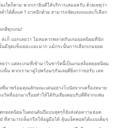
พียงใดก็ตาม พวกเรายินดีให้บริการเสมอครับ ด้วยเหตุว่า
ต่ำได้ตั้งแต่ 1 บาทอีกด้วย สามารถจัดแจงงบและก็เลือก
กดีทุกเกม!
t ล่ะก็ บอกเลยว่า ไม่สมควรพลาดกับเกมยอดนิยมที่นัก
รานั้นมีจุดแข็งเยอะแยะมาก แม้กระนั้นการเลือกเกมยอด
กเลยว่า แต่ละเกมที่เข้ามาในชาร์ตนี้เป็นเกมสล็อตยอดนิยม
งนั้น พวกเรามาดูไปพร้อมๆกันเลยดียิ่งกว่าขอรับ เลท
งที่มาพร้อมคุณลักษณะเด่นอย่างโบนัสจากเครื่องหมาย
งวัลที่ออกมาเรื่อยทำให้ได้รับเสียงตอบรับที่ดีจากแฟน
ตกยอดนิยมในตอนต้นปีแบบสุดๆก็ยังส่งต่อความฮอต
d ที่สามารถล็อกรีลให้อยู่มือได้ ลุ้นแจ็คพอตได้แบบเต็มๆ