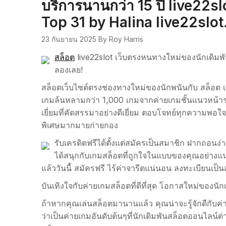
บริการนานกว่า 15 ปี live22s
Top 31 by Halina live22slot
23 กันยายน 2025
By Roy Harris
สล็อต
live22slot เว็บตรงหนทางใหม่ของนักเดิมพั
ลองเลย!
สล็อตเว็บไซต์ตรงช่องทางใหม่ของนักพนันกับ สล็อต เว็บตร
เกมล้นหลามกว่า 1,000 เกมจากค่ายเกมชั้นแนวหน้าร
เยี่ยมที่คัดสรรมาอย่างดีเยี่ยม ตอบโจทย์ทุกความพอใ
พิเศษมากมายก่ายกอง
รับเครดิตฟรีได้ตั้งแต่สมัครเป็นสมาชิก ฝากถอนง
ได้สนุกกับเกมสล็อตที่ถูกใจในแบบของคุณอย่างแน
แล้ววันนี้ สมัครฟรี ไร้ค่าจารีตแน่นอน ลงทะเบียนเป็
บันเทิงใจกับค่ายเกมสล็อตที่ดีที่สุด โอกาสใหม่ของนัก
ถ้าหากคุณเล่นสล็อตมานานแล้ว คุณน่าจะรู้จักดีกับค่า
ว่าเป็นค่ายเกมอันดับต้นๆที่นักเดิมพันสล็อตออนไลน์