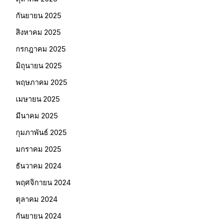
กันยายน 2025
สิงหาคม 2025
กรกฎาคม 2025
มิถุนายน 2025
พฤษภาคม 2025
เมษายน 2025
มีนาคม 2025
กุมภาพันธ์ 2025
มกราคม 2025
ธันวาคม 2024
พฤศจิกายน 2024
ตุลาคม 2024
กันยายน 2024