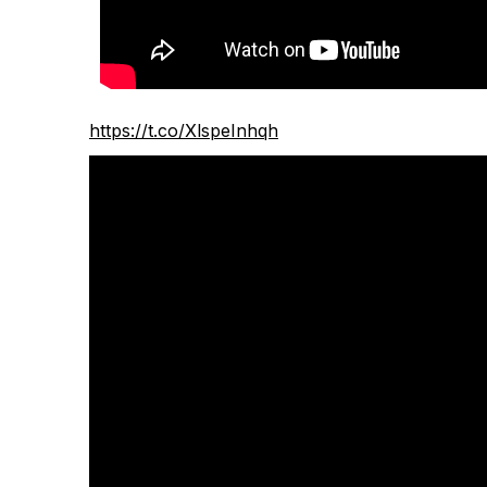
https://t.co/XlspeInhqh