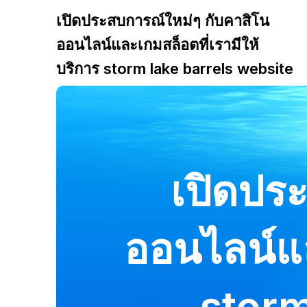
เปิดประสบการณ์ใหม่ๆ กับคาสิโน
ออนไลน์และเกมสล็อตที่เรามีให้
บริการ storm lake barrels website
เปิดปร
ออนไลน์แล
storm