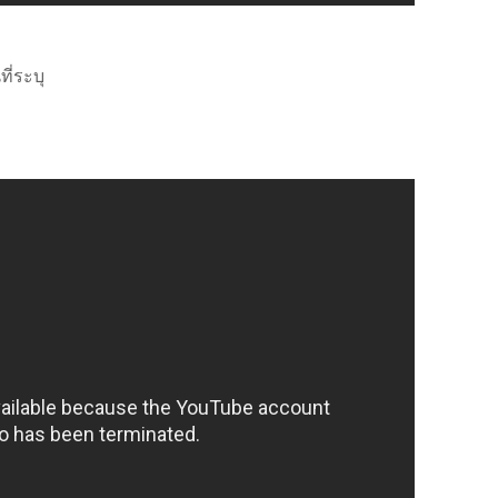
ี่ระบุ