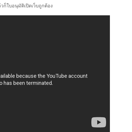
็ใบอนุมัติเปิดเว็บถูกต้อง