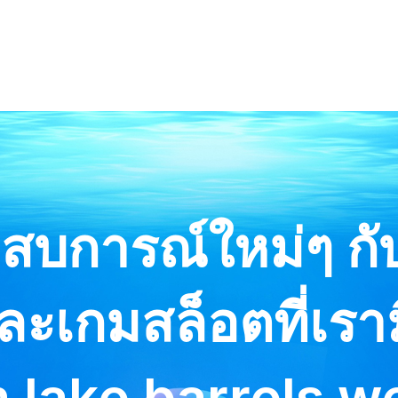
ะสบการณ์ใหม่ๆ กั
ะเกมสล็อตที่เราม
 lake barrels w