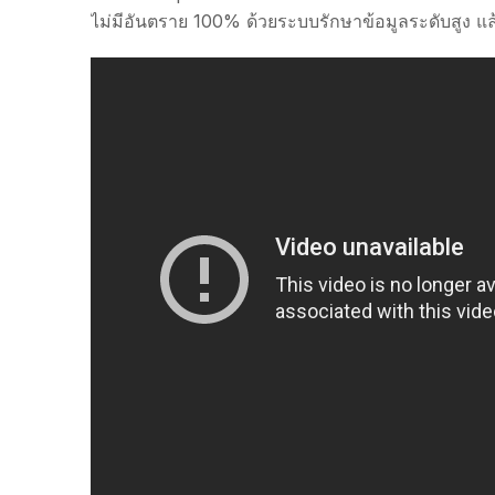
ไม่มีอันตราย 100% ด้วยระบบรักษาข้อมูลระดับสูง แล้วก