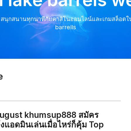
 สนุกสนานทุกนาทีกับคาสิโนออนไลน์และเกมสล็อตในร
barrells
e
 August khumsup888 สมัคร
้งแอดมินเล่นเมื่อไหร่ก็คุ้ม Top