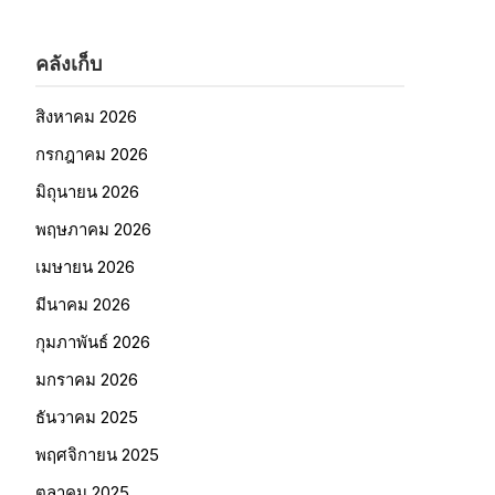
คลังเก็บ
สิงหาคม 2026
กรกฎาคม 2026
มิถุนายน 2026
พฤษภาคม 2026
เมษายน 2026
มีนาคม 2026
กุมภาพันธ์ 2026
มกราคม 2026
ธันวาคม 2025
พฤศจิกายน 2025
ตุลาคม 2025