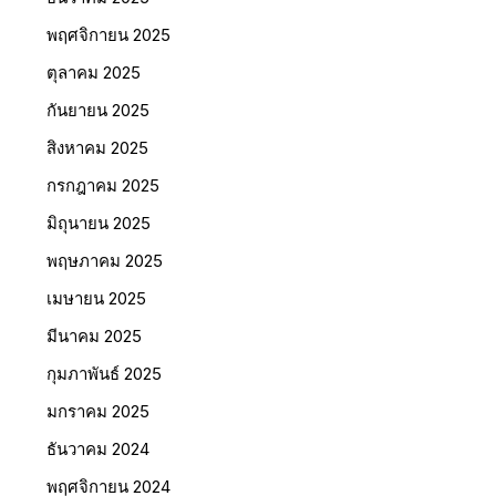
พฤศจิกายน 2025
ตุลาคม 2025
กันยายน 2025
สิงหาคม 2025
กรกฎาคม 2025
มิถุนายน 2025
พฤษภาคม 2025
เมษายน 2025
มีนาคม 2025
กุมภาพันธ์ 2025
มกราคม 2025
ธันวาคม 2024
พฤศจิกายน 2024