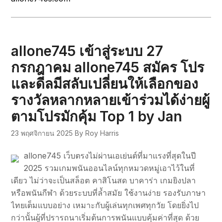
allone745 เข้าสู่ระบบ 27
กรกฎาคม allone745 สมัคร โปร
และดีลมีสลับเปลี่ยนให้เลือกของ
รางวัลหลากหลายเข้าร่วมได้ง่ายผู้
ตามโปรมักคุ้ม Top 1 by Jan
23 พฤศจิกายน 2025
By Roy Harris
allone745 เว็บตรงไม่ผ่านเอเย่นต์ที่มาแรงที่สุดในปี
2025 รวมเกมพนันออนไลน์ทุกหมวดหมู่เอาไว้ในที่
เดียว ไม่ว่าจะเป็นสล็อต คาสิโนสด บาคาร่า เกมยิงปลา
หรือพนันกีฬา ด้วยระบบที่ล้ำสมัย ใช้งานง่าย รองรับภาษา
ไทยเต็มแบบอย่าง เหมาะกับผู้เล่นทุกเพศทุกวัย โดยยิ่งไป
กว่านั้นผู้ที่ปรารถนาเริ่มต้นการพนันแบบคุ้มค่าที่สุด ด้วย