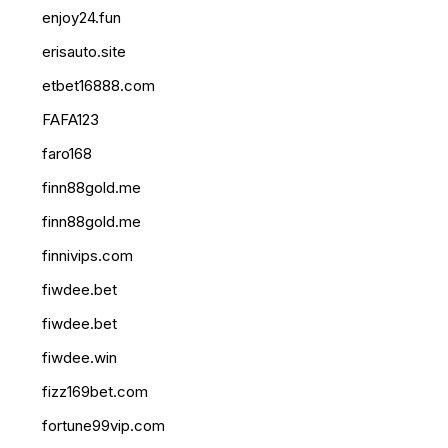
enjoy24.fun
erisauto.site
etbet16888.com
FAFA123
faro168
finn88gold.me
finn88gold.me
finnivips.com
fiwdee.bet
fiwdee.bet
fiwdee.win
fizz169bet.com
fortune99vip.com