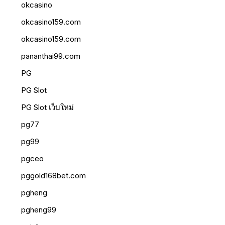
okcasino
okcasino159.com
okcasino159.com
pananthai99.com
PG
PG Slot
PG Slot เว็บใหม่
pg77
pg99
pgceo
pggold168bet.com
pgheng
pgheng99