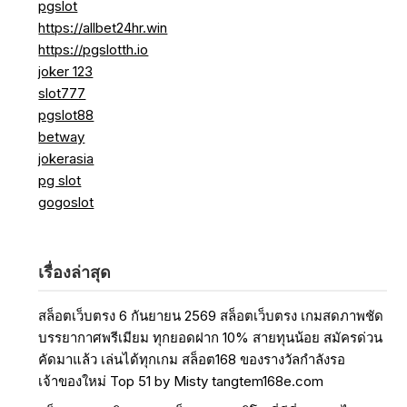
pgslot
https://allbet24hr.win
https://pgslotth.io
joker 123
slot777
pgslot88
betway
jokerasia
pg slot
gogoslot
เรื่องล่าสุด
สล็อตเว็บตรง 6 กันยายน 2569 สล็อตเว็บตรง เกมสดภาพชัด
บรรยากาศพรีเมียม ทุกยอดฝาก 10% สายทุนน้อย สมัครด่วน
คัดมาแล้ว เล่นได้ทุกเกม สล็อต168 ของรางวัลกำลังรอ
เจ้าของใหม่ Top 51 by Misty tangtem168e.com