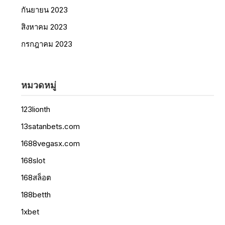
กันยายน 2023
สิงหาคม 2023
กรกฎาคม 2023
หมวดหมู่
123lionth
13satanbets.com
1688vegasx.com
168slot
168สล็อต
188betth
1xbet