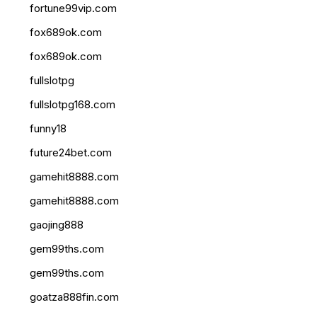
fortune99vip.com
fox689ok.com
fox689ok.com
fullslotpg
fullslotpg168.com
funny18
future24bet.com
gamehit8888.com
gamehit8888.com
gaojing888
gem99ths.com
gem99ths.com
goatza888fin.com