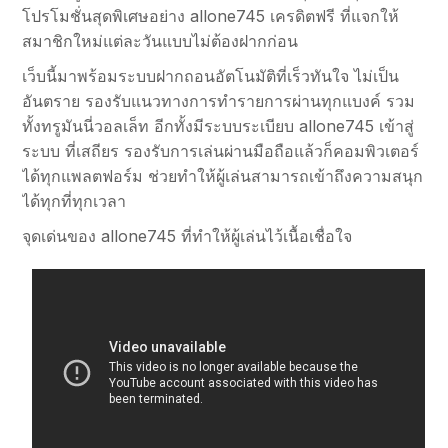
โปรโมชั่นสุดพิเศษอย่าง allone745 เครดิตฟรี ที่แจกให้
สมาชิกใหม่แต่ละวันแบบไม่ต้องฝากก่อน
เว็บนี้มาพร้อมระบบฝากถอนอัตโนมัติที่เร็วทันใจ ไม่เป็น
อันตราย รองรับแนวทางการทำรายการผ่านทุกแบงค์ รวม
ทั้งทรูมันนี่วอลเล็ท อีกทั้งมีระบบระเบียบ allone745 เข้าสู่
ระบบ ที่เสถียร รองรับการเล่นผ่านมือถือแล้วก็คอมพิวเตอร์
ได้ทุกแพลตฟอร์ม ช่วยทำให้ผู้เล่นสามารถเข้าถึงความสนุก
ได้ทุกที่ทุกเวลา
จุดเด่นของ allone745 ที่ทำให้ผู้เล่นไว้เนื้อเชื่อใจ