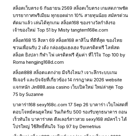
สล็อตเว็บตรง 6 กันยายน 2569 สล็อตเว็บตรง เกมสดภาพชัด
บรรยากาศพรีเมียม ทุกยอดฝาก 10% สายทุนน้อย สมัครด่วน
คัดมาแล้ว เล่นได้ทุกเกม สล็อต168 ของรางวัลกำลังรอ
เจ้าของใหม่ Top 51 by Misty tangtem168e.com
สล็อต168 15 สิงหา 69 สล็อต168 คาสิโน ที่ดีที่สุด ของไทย
ชวนเพื่อนรับ 2 เด้ง กล่องสุ่มเฮงเฮง รับเครดิตฟรี ไลฟ์สด
สล็อต ยิงปลา กีฬา ไพ่ เครดิตฟรี คุ้มค่า ที่ไว้ใจ Top 100 by
Roma hengjing168d.com
สล็อต888 สล็อตแตกง่าย มีจริงไหม? เจาะลึกระบบเกม
ฟีเจอร์ และปัจจัยที่เกี่ยวข้อง 14 กรกฎาคม 2026 website
แจกหนัก Jin888.asia casino เว็บเปิดใหม่ ใหม่ล่าสุด Top
75 by Suzanne
บาคาร่า168 sexy168c.com 17 Sep 26 บาคาร่า เว็บไพ่สดที่
ตอบโจทย์คนยุคใหม่ วันเกิดรับ 500 รองรับทุกธนาคาร ถอน
เร็วทันใจ บาคาร่าสด ดีลเลอร์สาวสวย sexy168 สมัครไว ได้
โปรใหญ่ ใช้สิทธิ์ทันใจ Top 97 by Demetrius