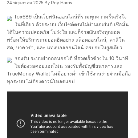
24 พฤษภาคม 2025
By Roy Harris
fox689 เป็นเว็บพนันออนไลน์ที่รวมทุกความรื่นเริงใจ
ในที่เดียว ด้วยระบบ เว็บไซต์ตรงไม่ผ่านเอเย่นต์ เชื่อมั่น
ได้ในความปลอดภัย โปร่งใส และก็จ่ายเงินจริงทุกยอด
พร้อมให้บริการเกมยอดฮิตอย่าง สล็อตออนไลน์, คาสิโน
สด, บาคาร่า, และ แทงบอลออนไลน์ ครบจบในยูสเดียว
รองรับ ระบบฝากถอนออโต้ ที่รวดเร็วข้างใน 10 วินาที
ไม่ต้องรอคอยแอดไม่น รองรับทั้งบัญชีธนาคารและ
TrueMoney Wallet ไม่มีอย่างต่ำ เข้าใช้งานง่ายผ่านมือถือ
ทุกระบบ ไม่ต้องดาวน์โหลดแอป