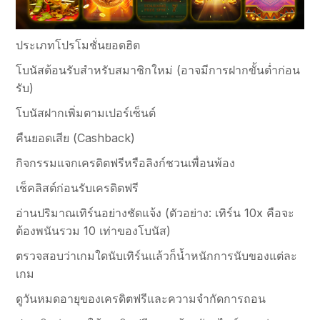
ประเภทโปรโมชั่นยอดฮิต
โบนัสต้อนรับสำหรับสมาชิกใหม่ (อาจมีการฝากขั้นต่ำก่อน
รับ)
โบนัสฝากเพิ่มตามเปอร์เซ็นต์
คืนยอดเสีย (Cashback)
กิจกรรมแจกเครดิตฟรีหรือลิงก์ชวนเพื่อนพ้อง
เช็คลิสต์ก่อนรับเครดิตฟรี
อ่านปริมาณเทิร์นอย่างชัดแจ้ง (ตัวอย่าง: เทิร์น 10x คือจะ
ต้องพนันรวม 10 เท่าของโบนัส)
ตรวจสอบว่าเกมใดนับเทิร์นแล้วก็น้ำหนักการนับของแต่ละ
เกม
ดูวันหมดอายุของเครดิตฟรีและความจำกัดการถอน