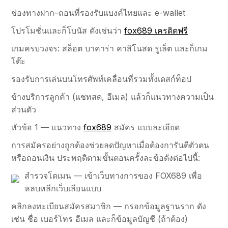
ช่องทางฝาก–ถอนที่รองรับแบงค์ไทยและ e-wallet
โปรโมชั่นและก็โบนัส ดังเช่นว่า
fox689 เครดิตฟรี
เกมครบวงจร: สล็อต บาคาร่า คาสิโนสด รูเล็ต และก็เกม
โต๊ะ
รองรับการเล่นบนโทรศัพท์เคลื่อนที่รวมทั้งเดสก์ท็อป
ข้างบริการลูกค้า (แชทสด, อีเมล) แล้วก็แนวทางความเป็น
ส่วนตัว
หัวข้อ 1 — แนวทาง
fox689
สมัคร แบบละเอียด
การสมัครอย่างถูกต้องช่วยลดปัญหาเมื่อต้องการันตีตัวตน
หรือถอนเงิน ประพฤติตามขั้นตอนครั้งละข้อดังต่อไปนี้:
สำรวจโดเมน — เข้าเว็บทางการของ FOX689 เพื่อ
หลบหลีกเว็บเลียนแบบ
คลิกลงทะเบียนสมัครสมาชิก — กรอกข้อมูลฐานราก ดัง
เช่น ชื่อ เบอร์โทร อีเมล และก็ข้อมูลบัญชี (ถ้าต้อง)