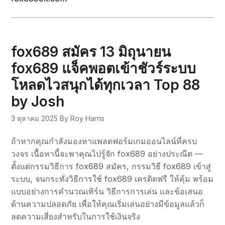
fox689 สมัคร 13 มิถุนายน
fox689 แจ็คพอตเข้าชัวร์ระบบ
โหลดไวสนุกได้ทุกเวลา Top 88
by Josh
3 ตุลาคม 2025
By Roy Harris
ถ้าหากคุณกำลังมองหาแพลตฟอร์มเกมออนไลน์ที่ครบ
วงจร เนื้อหานี้จะพาคุณไปรู้จัก fox689 อย่างประณีต —
ตั้งแต่กรรมวิธีการ fox689 สมัคร, กรรมวิธี fox689 เข้าสู่
ระบบ, จนกระทั่งวิธีการใช้ fox689 เครดิตฟรี ให้คุ้ม พร้อม
แบบอย่างการคำนวณเทิร์น วิธีการการเล่น และข้อเสนอ
ด้านความปลอดภัย เพื่อให้คุณเริ่มเล่นอย่างมีข้อมูลแล้วก็
ลดความเสี่ยงสำหรับในการใช้เงินจริง