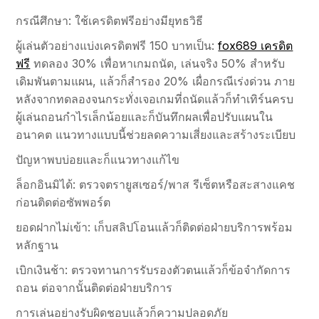
กรณีศึกษา: ใช้เครดิตฟรีอย่างมียุทธวิธี
ผู้เล่นตัวอย่างแบ่งเครดิตฟรี 150 บาทเป็น:
fox689 เครดิต
ฟรี
ทดลอง 30% เพื่อหาเกมถนัด, เล่นจริง 50% สำหรับ
เดิมพันตามแผน, แล้วก็สำรอง 20% เผื่อกรณีเร่งด่วน ภาย
หลังจากทดลองจนกระทั่งเจอเกมที่ถนัดแล้วก็ทำเทิร์นครบ
ผู้เล่นถอนกำไรเล็กน้อยและก็บันทึกผลเพื่อปรับแผนใน
อนาคต แนวทางแบบนี้ช่วยลดความเสี่ยงและสร้างระเบียบ
ปัญหาพบบ่อยและก็แนวทางแก้ไข
ล็อกอินมิได้: ตรวจตรายูสเซอร์/พาส รีเซ็ตหรือสะสางแคช
ก่อนติดต่อซัพพอร์ต
ยอดฝากไม่เข้า: เก็บสลิปโอนแล้วก็ติดต่อฝ่ายบริการพร้อม
หลักฐาน
เบิกเงินช้า: ตรวจทานการรับรองตัวตนแล้วก็ข้อจำกัดการ
ถอน ต่อจากนั้นติดต่อฝ่ายบริการ
การเล่นอย่างรับผิดชอบแล้วก็ความปลอดภัย