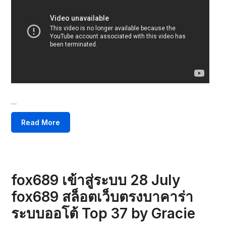
…
Read More
fox689 เข้าสู่ระบบ 28 July
fox689 สล็อตเว็บตรงบาคาร่า
ระบบออโต้ Top 37 by Gracie