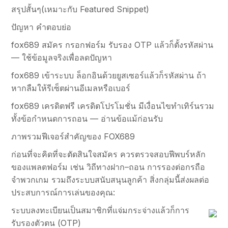
สรุปสั้นๆ(เหมาะกับ Featured Snippet)
ปัญหา คำตอบย่อ
fox689 สมัคร กรอกฟอร์ม รับรอง OTP แล้วก็ตั้งรหัสผ่าน
— ใช้ข้อมูลจริงเพื่อลดปัญหา
fox689 เข้าระบบ ล็อกอินด้วยยูสเซอร์แล้วก็รหัสผ่าน ถ้า
หากลืมให้รีเซ็ตผ่านอีเมลหรือเบอร์
fox689 เครดิตฟรี เครดิตโปรโมชั่น มีเงื่อนไขทำเทิร์นรวม
ทั้งข้อกำหนดการถอน — อ่านข้อแม้ก่อนรับ
ภาพรวมฟีเจอร์สำคัญของ FOX689
ก่อนที่จะคิดที่จะตัดสินใจสมัคร ควรตรวจสอบฟีพบร์หลัก
ของแพลตฟอร์ม เช่น วิถีทางฝาก–ถอน การรองต่อกรถือ
จำพวกเกม รวมถึงระบบสนับสนุนลูกค้า สิ่งกลุ่มนี้ส่งผลต่อ
ประสบการณ์การเล่นของคุณ:
ระบบลงทะเบียนเป็นสมาชิกที่แจ่มกระจ่างแล้วก็การ
รับรองตัวตน (OTP)