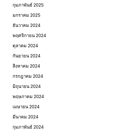
กุมภาพันธ์ 2025
มกราคม 2025
ธันวาคม 2024
พฤศจิกายน 2024
ตุลาคม 2024
กันยายน 2024
สิงหาคม 2024
กรกฎาคม 2024
มิถุนายน 2024
พฤษภาคม 2024
เมษายน 2024
มีนาคม 2024
กุมภาพันธ์ 2024