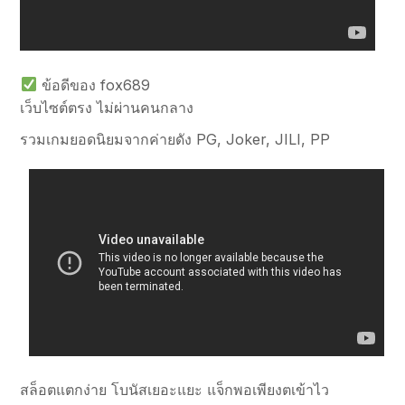
ข้อดีของ fox689
เว็บไซต์ตรง ไม่ผ่านคนกลาง
รวมเกมยอดนิยมจากค่ายดัง PG, Joker, JILI, PP
สล็อตแตกง่าย โบนัสเยอะแยะ แจ็กพอเพียงตเข้าไว