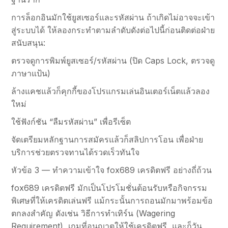
การล็อกอินมักใช้ยูสเซอร์และรหัสผ่าน ถ้าเกิดไม่อาจจะเข้า
สู่ระบบได้ ให้ลองกระทำตามลำดับดังต่อไปนี้ก่อนติดต่อฝ่าย
สนับสนุน:
ตรวจดูการพิมพ์ยูสเซอร์/รหัสผ่าน (ปิด Caps Lock, ตรวจดู
ภาษาแป้น)
ล้างแคชแล้วก็คุกกี้ของโปรแกรมเล่นอินเตอร์เน็ตแล้วลอง
ใหม่
ใช้ฟังก์ชัน “ลืมรหัสผ่าน” เพื่อรีเซ็ต
จัดเตรียมหลักฐานการสมัครแล้วก็สลิปการโอน เพื่อฝ่าย
บริการช่วยตรวจทานได้รวดเร็วทันใจ
หัวข้อ 3 — ทำความเข้าใจ fox689 เครดิตฟรี อย่างถี่ถ้วน
fox689 เครดิตฟรี มักเป็นโปรโมชั่นต้อนรับหรือกิจกรรม
พิเศษที่ให้เครดิตเล่นฟรี แม้กระนั้นการถอนมักมาพร้อมข้อ
ตกลงสำคัญ ดังเช่น วิธีการทำเทิร์น (Wagering
Requirement), เกมที่อนุญาตให้ใช้เครดิตฟรี, และก็วัน