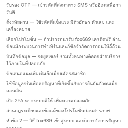
รับรอง OTP — เข้ารหัสที่ส่งมาทาง SMS หรืออีเมลเพื่อกา
รันตี
ตั้งรหัสผ่าน — ใช้รหัสที่แข็งแรง มีตัวอักษร ตัวเลข และ
เครื่องหมาย
เลือกโปรโมชั่น — ถ้าปรารถนารับ fox689 เครดิตฟรี อ่าน
ข้อแม้กระบวนการทำเทิร์นและก็ข้อจำกัดการถอนให้ถี่ถ้วน
บันทึกข้อมูล — จดยูสเซอร์ รวมทั้งหนทางติดต่อฝ่ายบริการ
ไว้ภายในที่ปลอดภัย
ข้อเสนอแนะเพิ่มเติมอีกเมื่อสมัครสมาชิก
ใช้ข้อมูลจริงเพื่อลดปัญหาที่เกิดขึ้นกับการยืนยันตัวตนเมื่อ
ถอนเงิน
เปิด 2FA หากระบบมีให้ เพิ่มความปลอดภัย
อ่านกฎระเบียบและข้อแม้ของโปรโมชั่นก่อนสารภาพ
หัวข้อ 2 — วิธี fox689 เข้าสู่ระบบ และก็การจัดการปัญหา
ฐานราก