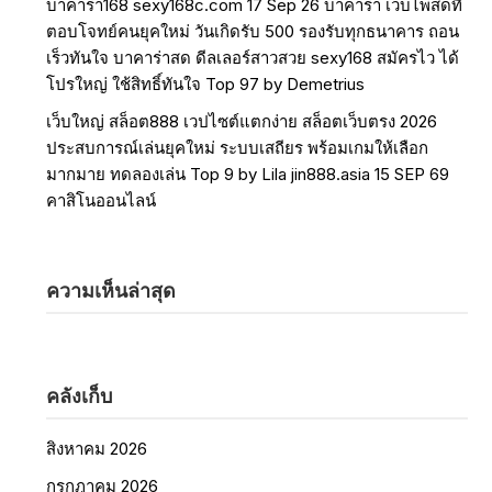
บาคาร่า168 sexy168c.com 17 Sep 26 บาคาร่า เว็บไพ่สดที่
ตอบโจทย์คนยุคใหม่ วันเกิดรับ 500 รองรับทุกธนาคาร ถอน
เร็วทันใจ บาคาร่าสด ดีลเลอร์สาวสวย sexy168 สมัครไว ได้
โปรใหญ่ ใช้สิทธิ์ทันใจ Top 97 by Demetrius
เว็บใหญ่ สล็อต888 เวปไซต์แตกง่าย สล็อตเว็บตรง 2026
ประสบการณ์เล่นยุคใหม่ ระบบเสถียร พร้อมเกมให้เลือก
มากมาย ทดลองเล่น Top 9 by Lila jin888.asia 15 SEP 69
คาสิโนออนไลน์
ความเห็นล่าสุด
คลังเก็บ
สิงหาคม 2026
กรกฎาคม 2026