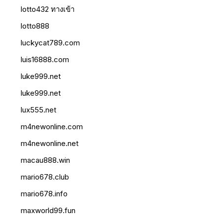
lotto432 ทางเข้า
lotto888
luckycat789.com
luis16888.com
luke999.net
luke999.net
lux555.net
m4newonline.com
m4newonline.net
macau888.win
mario678.club
mario678.info
maxworld99.fun