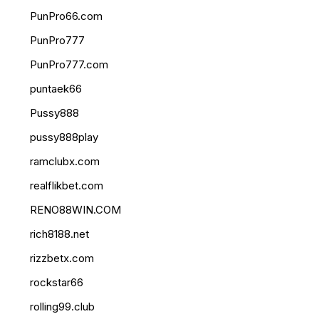
PunPro66.com
PunPro777
PunPro777.com
puntaek66
Pussy888
pussy888play
ramclubx.com
realflikbet.com
RENO88WIN.COM
rich8188.net
rizzbetx.com
rockstar66
rolling99.club