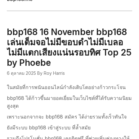
bbp168 16 November bbp168
เล่นเต็มจอไม่มีขอบดำไม่มีเบลอ
ไม่มีแตกเสียงแน่นรอบทิศ Top 25
by Phoebe
6 ตุลาคม 2025
By Roy Harris
ในสมัยที่การพนันออนไลน์กำลังเติบโตอย่างก้าวกระโจน
bbp168 ได้ก้าวขึ้นมายอดเยี่ยมในเว็บไซต์ที่ได้รับความนิยม
สูงสุด
เพราะนอกจากจะ bbp168 สมัคร ได้ง่ายรวมทั้งเร็วทันใจ
ยังมีระบบ bbp168 เข้าสู่ระบบ ที่ล้ำสมัย
รวมถึงโปรโมชั่น bbp168 เครดิตฟรี ที่ช่วยเพิ่มช่องทางให้