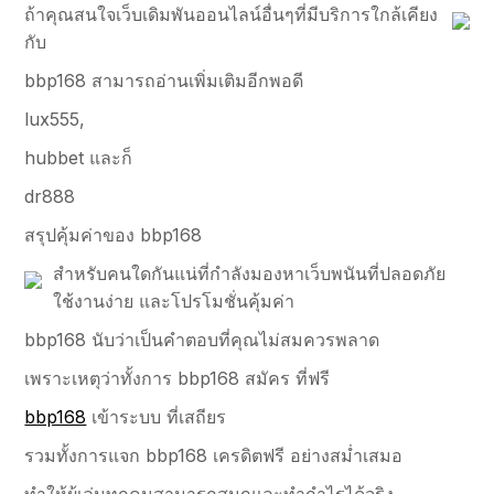
ถ้าคุณสนใจเว็บเดิมพันออนไลน์อื่นๆที่มีบริการใกล้เคียง
กับ
bbp168 สามารถอ่านเพิ่มเติมอีกพอดี
lux555,
hubbet และก็
dr888
สรุปคุ้มค่าของ bbp168
สำหรับคนใดกันแน่ที่กำลังมองหาเว็บพนันที่ปลอดภัย
ใช้งานง่าย และโปรโมชั่นคุ้มค่า
bbp168 นับว่าเป็นคำตอบที่คุณไม่สมควรพลาด
เพราะเหตุว่าทั้งการ bbp168 สมัคร ที่ฟรี
bbp168
เข้าระบบ ที่เสถียร
รวมทั้งการแจก bbp168 เครดิตฟรี อย่างสม่ำเสมอ
ทำให้ผู้เล่นทุกคนสามารถสนุกและทำกำไรได้จริง