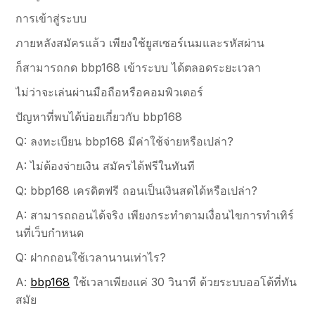
การเข้าสู่ระบบ
ภายหลังสมัครแล้ว เพียงใช้ยูสเซอร์เนมและรหัสผ่าน
ก็สามารถกด bbp168 เข้าระบบ ได้ตลอดระยะเวลา
ไม่ว่าจะเล่นผ่านมือถือหรือคอมพิวเตอร์
ปัญหาที่พบได้บ่อยเกี่ยวกับ bbp168
Q: ลงทะเบียน bbp168 มีค่าใช้จ่ายหรือเปล่า?
A: ไม่ต้องจ่ายเงิน สมัครได้ฟรีในทันที
Q: bbp168 เครดิตฟรี ถอนเป็นเงินสดได้หรือเปล่า?
A: สามารถถอนได้จริง เพียงกระทำตามเงื่อนไขการทำเทิร์
นที่เว็บกำหนด
Q: ฝากถอนใช้เวลานานเท่าไร?
A:
bbp168
ใช้เวลาเพียงแค่ 30 วินาที ด้วยระบบออโต้ที่ทัน
สมัย