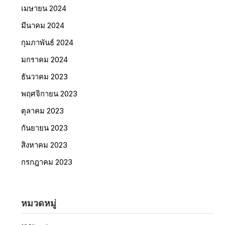
เมษายน 2024
มีนาคม 2024
กุมภาพันธ์ 2024
มกราคม 2024
ธันวาคม 2023
พฤศจิกายน 2023
ตุลาคม 2023
กันยายน 2023
สิงหาคม 2023
กรกฎาคม 2023
หมวดหมู่