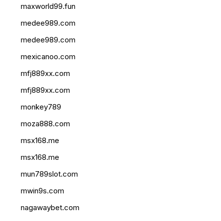
maxworld99.fun
medee989.com
medee989.com
mexicanoo.com
mfj889xx.com
mfj889xx.com
monkey789
moza888.com
msx168.me
msx168.me
mun789slot.com
mwin9s.com
nagawaybet.com