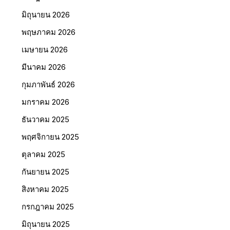
มิถุนายน 2026
พฤษภาคม 2026
เมษายน 2026
มีนาคม 2026
กุมภาพันธ์ 2026
มกราคม 2026
ธันวาคม 2025
พฤศจิกายน 2025
ตุลาคม 2025
กันยายน 2025
สิงหาคม 2025
กรกฎาคม 2025
มิถุนายน 2025