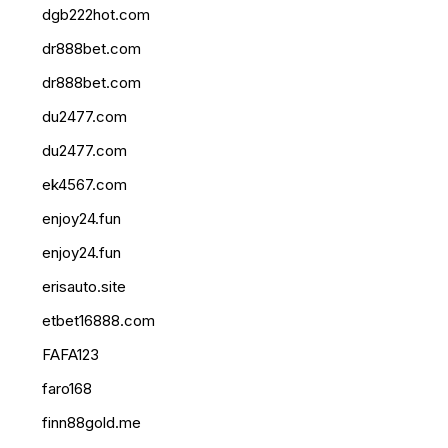
dgb222hot.com
dr888bet.com
dr888bet.com
du2477.com
du2477.com
ek4567.com
enjoy24.fun
enjoy24.fun
erisauto.site
etbet16888.com
FAFA123
faro168
finn88gold.me