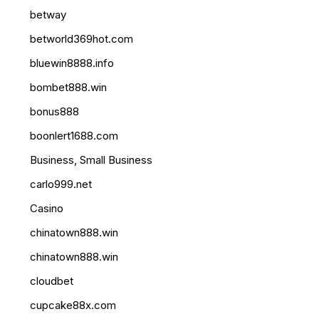
betway
betworld369hot.com
bluewin8888.info
bombet888.win
bonus888
boonlert1688.com
Business, Small Business
carlo999.net
Casino
chinatown888.win
chinatown888.win
cloudbet
cupcake88x.com