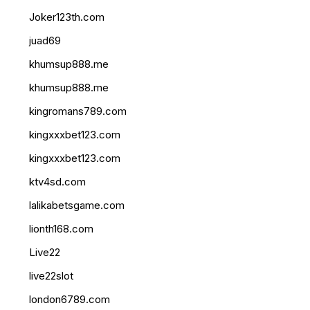
Joker123th.com
juad69
khumsup888.me
khumsup888.me
kingromans789.com
kingxxxbet123.com
kingxxxbet123.com
ktv4sd.com
lalikabetsgame.com
lionth168.com
Live22
live22slot
london6789.com