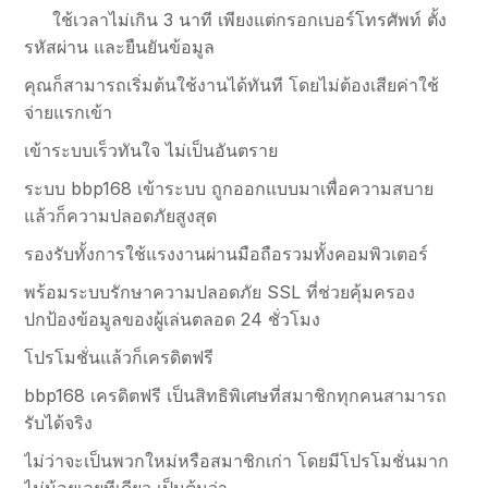
ใช้เวลาไม่เกิน 3 นาที เพียงแต่กรอกเบอร์โทรศัพท์ ตั้ง
รหัสผ่าน และยืนยันข้อมูล
คุณก็สามารถเริ่มต้นใช้งานได้ทันที โดยไม่ต้องเสียค่าใช้
จ่ายแรกเข้า
เข้าระบบเร็วทันใจ ไม่เป็นอันตราย
ระบบ bbp168 เข้าระบบ ถูกออกแบบมาเพื่อความสบาย
แล้วก็ความปลอดภัยสูงสุด
รองรับทั้งการใช้แรงงานผ่านมือถือรวมทั้งคอมพิวเตอร์
พร้อมระบบรักษาความปลอดภัย SSL ที่ช่วยคุ้มครอง
ปกป้องข้อมูลของผู้เล่นตลอด 24 ชั่วโมง
โปรโมชั่นแล้วก็เครดิตฟรี
bbp168 เครดิตฟรี เป็นสิทธิพิเศษที่สมาชิกทุกคนสามารถ
รับได้จริง
ไม่ว่าจะเป็นพวกใหม่หรือสมาชิกเก่า โดยมีโปรโมชั่นมาก
ไม่น้อยเลยทีเดียว เป็นต้นว่า