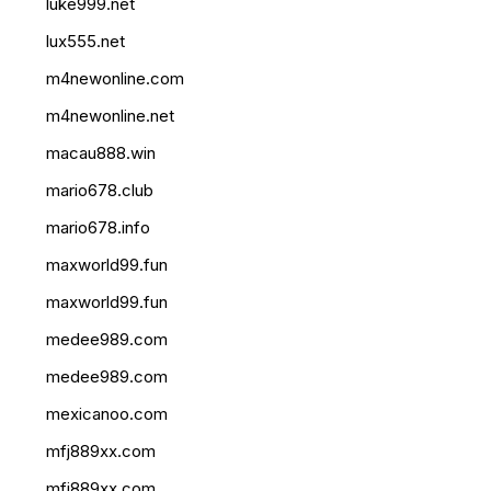
luke999.net
lux555.net
m4newonline.com
m4newonline.net
macau888.win
mario678.club
mario678.info
maxworld99.fun
maxworld99.fun
medee989.com
medee989.com
mexicanoo.com
mfj889xx.com
mfj889xx.com