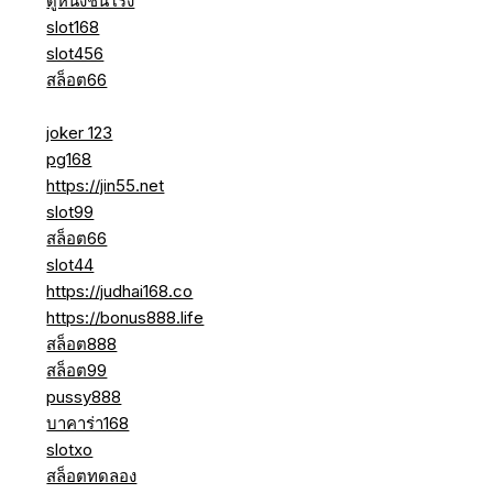
ดูหนังชนโรง
slot168
slot456
สล็อต66
joker 123
pg168
https://jin55.net
slot99
สล็อต66
slot44
https://judhai168.co
https://bonus888.life
สล็อต888
สล็อต99
pussy888
บาคาร่า168
slotxo
สล็อตทดลอง