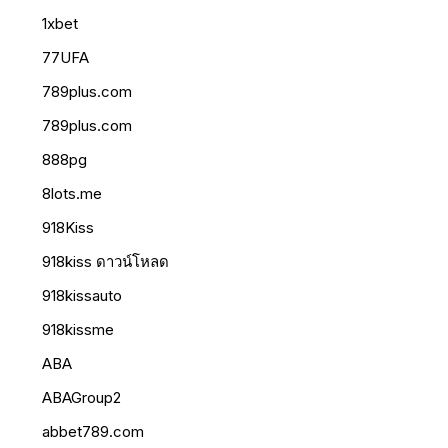
1xbet
77UFA
789plus.com
789plus.com
888pg
8lots.me
918Kiss
918kiss ดาวน์โหลด
918kissauto
918kissme
ABA
ABAGroup2
abbet789.com