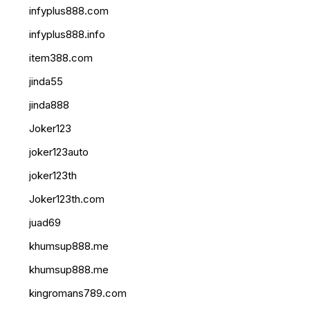
infyplus888.com
infyplus888.info
item388.com
jinda55
jinda888
Joker123
joker123auto
joker123th
Joker123th.com
juad69
khumsup888.me
khumsup888.me
kingromans789.com