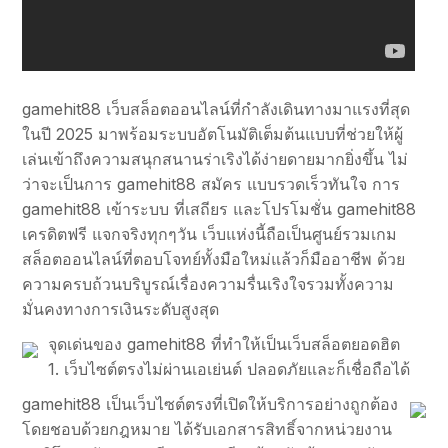
gamehit88 เว็บสล็อตออนไลน์ที่กำลังเดินทางมาแรงที่สุด
ในปี 2025 มาพร้อมระบบอัตโนมัติเต็มต้นแบบที่ช่วยให้ผู้
เล่นเข้าถึงความสนุกสนานร่าเริงได้ง่ายดายมากยิ่งขึ้น ไม่
ว่าจะเป็นการ gamehit88 สมัคร แบบรวดเร็วทันใจ การ
gamehit88 เข้าระบบ ที่เสถียร และโปรโมชั่น gamehit88
เครดิตฟรี แจกจริงทุกๆวัน เว็บแห่งนี้ถือเป็นศูนย์รวมเกม
สล็อตออนไลน์ที่ตอบโจทย์ทั้งมือใหม่แล้วก็มืออาชีพ ด้วย
ความครบถ้วนบริบูรณ์เรื่องความรื่นเริงใจรวมทั้งความ
มั่นคงทางการเงินระดับสูงสุด
จุดเด่นของ gamehit88 ที่ทำให้เป็นเว็บสล็อตยอดฮิต
1. เว็บไซต์ตรงไม่ผ่านเอเย่นต์ ปลอดภัยและก็เชื่อถือได้
gamehit88 เป็นเว็บไซต์ตรงที่เปิดให้บริการอย่างถูกต้อง
โดยชอบด้วยกฎหมาย ได้รับเอกสารสิทธิ์จากหน่วยงาน