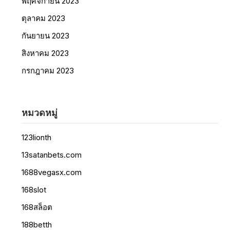
พฤศจิกายน 2023
ตุลาคม 2023
กันยายน 2023
สิงหาคม 2023
กรกฎาคม 2023
หมวดหมู่
123lionth
13satanbets.com
1688vegasx.com
168slot
168สล็อต
188betth