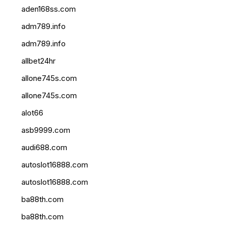
aden168ss.com
adm789.info
adm789.info
allbet24hr
allone745s.com
allone745s.com
alot66
asb9999.com
audi688.com
autoslot16888.com
autoslot16888.com
ba88th.com
ba88th.com