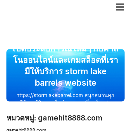
เปิดประสบการณ์ใหม่ๆ กับคาสิโนออนไลน์
และเกมสล็อตที่เรามีให้บริการ storm lake
barrels website
เปิดประสบการณ์ใหม่ๆ กับคาสิ
โนออนไลน์และเกมสล็อตที่เรา
มีให้บริการ storm lake
barrels website
https://stormlakebarrel.com สนุกสนานทุก
นาทีกับคาสิโนออนไลน์และเกมสล็อตในรูปแบบ
ที่ไม่ซ้ำใคร storm lake barrells
หมวดหมู่:
gamehit8888.com
gamehit8888.com