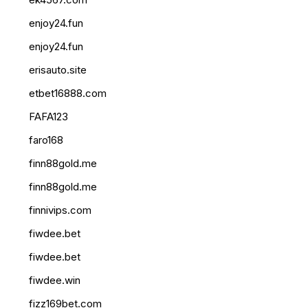
enjoy24.fun
enjoy24.fun
erisauto.site
etbet16888.com
FAFA123
faro168
finn88gold.me
finn88gold.me
finnivips.com
fiwdee.bet
fiwdee.bet
fiwdee.win
fizz169bet.com