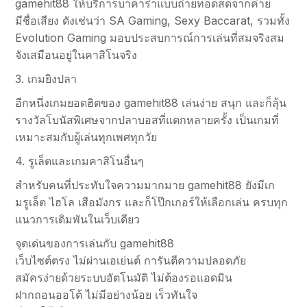
gamehit88 ให้บริการบาคาร่าแบบถ่ายทอดสดจากค่าย
มีชื่อเสียง ดังเช่นว่า SA Gaming, Sexy Baccarat, รวมทั้ง
Evolution Gaming มอบประสบการณ์การเล่นที่สมจริงสม
จังเสมือนอยู่ในคาสิโนจริง
3. เกมยิงปลา
อีกหนึ่งเกมยอดฮิตของ gamehit88 เล่นง่าย สนุก และก็ลุ้น
รางวัลโบนัสพิเศษจากปลาบอสที่แตกหลายครั้ง เป็นเกมที่
เหมาะสมกับผู้เล่นทุกเพศทุกวัย
4. รูเล็ตและเกมคาสิโนอื่นๆ
สำหรับคนที่ประทับใจความมากมาย gamehit88 ยังมีเก
มรูเล็ต ไฮโล เสือมังกร และก็โป๊กเกอร์ให้เลือกเล่น ครบทุก
แนวการเดิมพันในเว็บเดียว
จุดเด่นของการเล่นกับ gamehit88
เว็บไซต์ตรง ไม่ผ่านเอเย่นต์ การันตีความปลอดภัย
สมัครง่ายด้วยระบบอัตโนมัติ ไม่ต้องรอแอดมิน
ฝากถอนออโต้ ไม่มีอย่างน้อย เร็วทันใจ