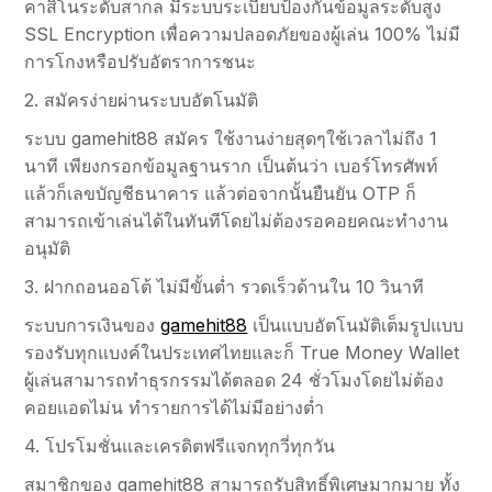
คาสิโนระดับสากล มีระบบระเบียบป้องกันข้อมูลระดับสูง
SSL Encryption เพื่อความปลอดภัยของผู้เล่น 100% ไม่มี
การโกงหรือปรับอัตราการชนะ
2. สมัครง่ายผ่านระบบอัตโนมัติ
ระบบ gamehit88 สมัคร ใช้งานง่ายสุดๆใช้เวลาไม่ถึง 1
นาที เพียงกรอกข้อมูลฐานราก เป็นต้นว่า เบอร์โทรศัพท์
แล้วก็เลขบัญชีธนาคาร แล้วต่อจากนั้นยืนยัน OTP ก็
สามารถเข้าเล่นได้ในทันทีโดยไม่ต้องรอคอยคณะทำงาน
อนุมัติ
3. ฝากถอนออโต้ ไม่มีขั้นต่ำ รวดเร็วด้านใน 10 วินาที
ระบบการเงินของ
gamehit88
เป็นแบบอัตโนมัติเต็มรูปแบบ
รองรับทุกแบงค์ในประเทศไทยและก็ True Money Wallet
ผู้เล่นสามารถทำธุรกรรมได้ตลอด 24 ชั่วโมงโดยไม่ต้อง
คอยแอดไม่น ทำรายการได้ไม่มีอย่างต่ำ
4. โปรโมชั่นและเครดิตฟรีแจกทุกวี่ทุกวัน
สมาชิกของ gamehit88 สามารถรับสิทธิ์พิเศษมากมาย ทั้ง