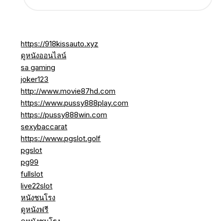
https://918kissauto.xyz
ดูหนังออนไลน์
sa gaming
joker123
http://www.movie87hd.com
https://www.pussy888play.com
https://pussy888win.com
sexybaccarat
https://www.pgslot.golf
pgslot
pg99
fullslot
live22slot
หนังชนโรง
ดูหนังฟรี