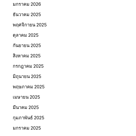
มกราคม 2026
ธันวาคม 2025
พฤศจิกายน 2025
ตุลาคม 2025
กันยายน 2025
สิงหาคม 2025
กรกฎาคม 2025
มิถุนายน 2025
พฤษภาคม 2025
เมษายน 2025
มีนาคม 2025
กุมภาพันธ์ 2025
มกราคม 2025