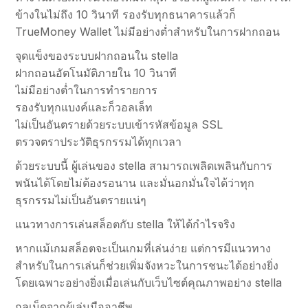
ข้างในไม่ถึง 10 วินาที รองรับทุกธนาคารแล้วก็
TrueMoney Wallet ไม่มีอย่างต่ำสำหรับในการฝากถอน
จุดแข็งของระบบฝากถอนใน stella
ฝากถอนอัตโนมัติภายใน 10 วินาที
ไม่มีอย่างต่ำในการทำรายการ
รองรับทุกแบงค์และก็วอลเล็ท
ไม่เป็นอันตรายด้วยระบบเข้ารหัสข้อมูล SSL
ตรวจตราประวัติธุรกรรมได้ทุกเวลา
ด้วยระบบนี้ ผู้เล่นของ stella สามารถเพลิดเพลินกับการ
พนันได้โดยไม่ต้องรอนาน และมั่นอกมั่นใจได้ว่าทุก
ธุรกรรมไม่เป็นอันตรายแน่ๆ
แนวทางการเล่นสล็อตกับ stella ให้ได้กำไรจริง
หากแม้เกมสล็อตจะเป็นเกมที่เล่นง่าย แต่การมีแนวทาง
สำหรับในการเล่นก็ช่วยเพิ่มจังหวะในการชนะได้อย่างยิ่ง
โดยเฉพาะอย่างยิ่งเมื่อเล่นกับเว็บไซต์คุณภาพอย่าง stella
กลเม็ดจากผู้เล่นมืออาชีพ