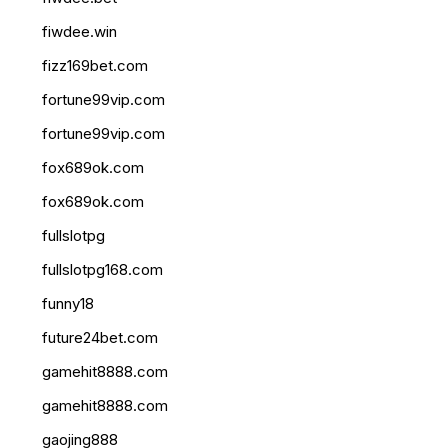
fiwdee.win
fizz169bet.com
fortune99vip.com
fortune99vip.com
fox689ok.com
fox689ok.com
fullslotpg
fullslotpg168.com
funny18
future24bet.com
gamehit8888.com
gamehit8888.com
gaojing888