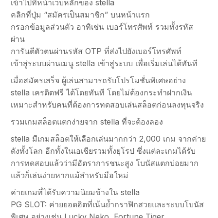
เข้าไปที่หน้าเว็บหลักของ stella
คลิกที่ปุ่ม “สมัครเป็นสมาชิก” บนหน้าแรก
กรอกข้อมูลส่วนตัว อาทิเช่น เบอร์โทรศัพท์ รวมทั้งรหัส
ผ่าน
การันตีตัวตนผ่านรหัส OTP ที่ส่งไปยังเบอร์โทรศัพท์
เข้าสู่ระบบผ่านเมนู stella เข้าสู่ระบบ เพื่อเริ่มเล่นได้ทันที
เมื่อสมัครเสร็จ ผู้เล่นสามารถรับโปรโมชั่นพิเศษอย่าง
stella เครดิตฟรี ได้โดยทันที โดยไม่ต้องกระทำฝากเงิน
เหมาะสำหรับคนที่ต้องการทดสอบเล่นสล็อตก่อนลงทุนจริง
รวมเกมสล็อตแตกง่ายจาก stella ที่จะต้องลอง
stella มีเกมสล็อตให้เลือกเล่นมากกว่า 2,000 เกม จากค่าย
ดังทั้งโลก อีกทั้งในเอเชียรวมทั้งยุโรป ซึ่งแต่ละเกมได้รับ
การทดสอบแล้วว่ามีอัตราการชนะสูง โบนัสแตกบ่อยมาก
แล้วก็เล่นง่ายหากแม้สำหรับมือใหม่
ค่ายเกมที่ได้รับความนิยมข้างใน stella
PG SLOT: ค่ายยอดฮิตที่เน้นย้ำกราฟิกสวยและระบบโบนัส
พิเศษ อย่างเช่น Lucky Neko, Fortune Tiger