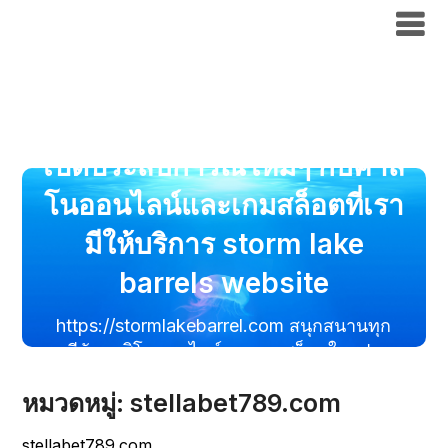
เปิดประสบการณ์ใหม่ๆ กับคาสิโนออนไลน์
และเกมสล็อตที่เรามีให้บริการ storm lake
barrels website
เปิดประสบการณ์ใหม่ๆ กับคาสิ
โนออนไลน์และเกมสล็อตที่เรา
มีให้บริการ storm lake
barrels website
https://stormlakebarrel.com สนุกสนานทุก
นาทีกับคาสิโนออนไลน์และเกมสล็อตในรูปแบบ
ที่ไม่ซ้ำใคร storm lake barrells
หมวดหมู่:
stellabet789.com
stellabet789.com