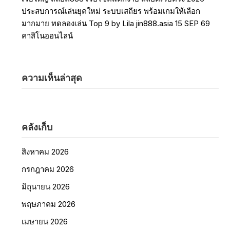
ประสบการณ์เล่นยุคใหม่ ระบบเสถียร พร้อมเกมให้เลือก
มากมาย ทดลองเล่น Top 9 by Lila jin888.asia 15 SEP 69
คาสิโนออนไลน์
ความเห็นล่าสุด
คลังเก็บ
สิงหาคม 2026
กรกฎาคม 2026
มิถุนายน 2026
พฤษภาคม 2026
เมษายน 2026