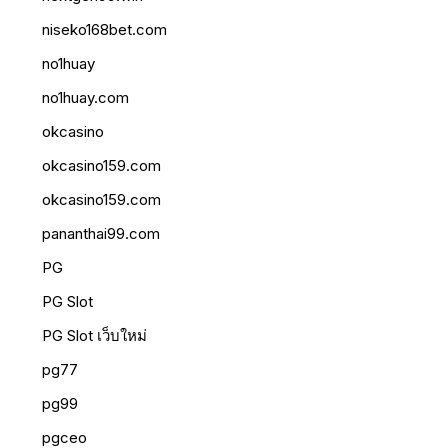
niseko168bet.com
no1huay
no1huay.com
okcasino
okcasino159.com
okcasino159.com
pananthai99.com
PG
PG Slot
PG Slot เว็บใหม่
pg77
pg99
pgceo