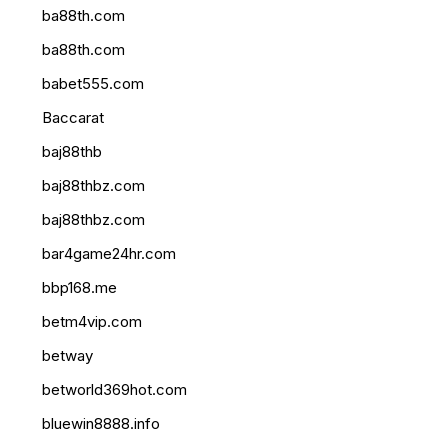
ba88th.com
ba88th.com
babet555.com
Baccarat
baj88thb
baj88thbz.com
baj88thbz.com
bar4game24hr.com
bbp168.me
betm4vip.com
betway
betworld369hot.com
bluewin8888.info