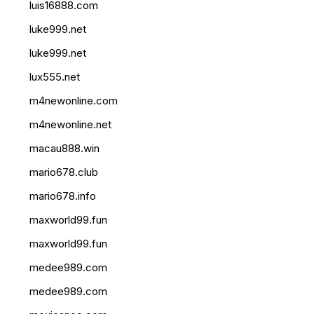
luis16888.com
luke999.net
luke999.net
lux555.net
m4newonline.com
m4newonline.net
macau888.win
mario678.club
mario678.info
maxworld99.fun
maxworld99.fun
medee989.com
medee989.com