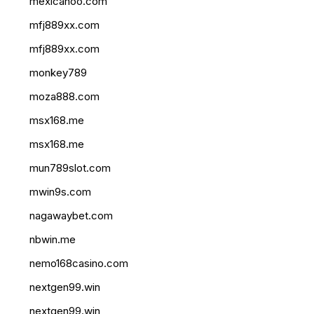
mexicanoo.com
mfj889xx.com
mfj889xx.com
monkey789
moza888.com
msx168.me
msx168.me
mun789slot.com
mwin9s.com
nagawaybet.com
nbwin.me
nemo168casino.com
nextgen99.win
nextgen99.win