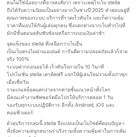
คนไม่ใช่น้อยบางทีอาจสงสัยว่า เพราะเหตุไรเว็บ stella
ถึงได้รับความนิยมเป็นอย่างมากในช่วงปี 2025 คำตอบอยู่ที่
คุณภาพของระบบ บริการที่รวดเร็วทันใจ และก็ความคุ้ม
ราคาที่มอบให้กับผู้เล่นทุกคน ซึ่งแตกต่างจากเว็บทั่วๆไปที่
มักมีขั้นตอนสลับซับซ้อนหรือการถอนเงินล่าช้า
จุดแข็งของ stella ที่เหนือกว่าเว็บอื่น
เป็นเว็บตรงไม่ผ่านเอเย่นต์ การันตีความปลอดภัยแล้วก็จ่าย
จริง 100%
ระบบฝากถอนออโต้ เร็วทันใจภายใน 10 วินาที
โปรโมชั่น stella เครดิตฟรี แจกให้ผู้เล่นใหม่รวมทั้งเก่าทุก
เมื่อเชื่อวัน
รวมเกมสล็อตแตกง่ายจากค่ายชั้นแนวหน้าทั้งโลก
มีคณะทำงานซัพพอร์ตมือโปรให้บริการตลอด 1 วัน
รองรับทุกระบบปฏิบัติการ อีกทั้ง Android, iOS และ
คอมพิวเตอร์
ด้วยบริการกลุ่มนี้ stella จึงแปลงเป็นเว็บไซต์ที่ตอบปัญหา
ทั้งยังความสนุกสนานร่าเริงรวมทั้งความคุ้มค่าในการเดิม