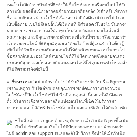
เทคโนโลยีเข้ามามีหน้าที่จึงทำให้เว็บไซต์ลอตเตอรี่ออนไลน์ ได้รับ
ความนิยมสูงขึ้นเนื่องจากคนจำนวนมากติดอกติดใจสำหรับเพื่อการ
ซื้อสลากกินแบ่งผ่านเว็บไซต์เนื่องจากว่ามีข้อดีนานัปการไม่ว่าจะ
เป็นซื้อหวยแบบไม่มีเลขอั้นได้เงินทันที มีส่วนลด มีโปรโมชั่นต่างๆ
มากมาย ฯลฯ แต่ว่าก็ไม่ใช่ว่าทุกเว็บสลากกินแบ่งออนไลน์จะมี
คุณภาพสูง และมีคุณภาพตามคำชวนเชื่อวันนี้พวกเราจึงมาบอกว่า
เว็บหวยออนไลน์ ที่ดีที่สุดมีคุณสมบัติอะไรบ้างที่ผู้เล่นจำเป็นต้องรู้
เพื่อไม่ให้กำเนิดความสับสนและไม่ให้กำเนิดจุดบกพร่องในการไป
ซื้อสลากกินแบ่งออนไลน์กับเว็บไซต์ที่ไม่มีคุณภาพซึ่งหลายคนเคย
ประสบปัญหาเจอเว็บสลากกินแบ่งออนไลน์ที่ไร้คุณภาพทำให้เจอสิ่ง
ที่ไม่ดีตามมาดังต่อไปนี้
•
เว็บหวยออนไลน์
แม้กระนั้นไม่ได้รับเงินรางวัล ในเรื่องที่ถูกหวย
เพราะเหตุว่าเว็บไซต์หวยด้อยคุณภาพ พอมีคนถูกรางวัลจำนวน
ไม่ใช่น้อยก็ปิดเว็บไซต์หนีไป ซึ่งเกิดเหตุเหล่านี้บ่อยครั้งจึงจึงควร
ตั้งใจในการเลือกเว็บสลากกินแบ่งออนไลน์ที่เปิดให้บริการมา
ยาวนาน แล้วก็มีสิทธิประโยชน์มากไม่น้อยเลยทีเดียวให้กับสมาชิก
• ไม่มี admin รอดูแล ด้วยเหตุดังกล่าวเมื่อกำเนิดปัญหาขึ้นเพิ่ม
เงินไม่เข้าหรือถอนเงินไม่ได้มีปัญหาต่างๆตามมา ด้วยเหตุว่า
ไม่มี admin คอย support ดูแลและก็ให้บริการ จึงทำให้เมื่อกำเนิด