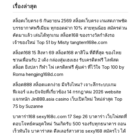
เรื่องล่าสุด
สล็อตเว็บตรง 6 กันยายน 2569 สล็อตเว็บตรง เกมสดภาพชัด
บรรยากาศพรีเมียม ทุกยอดฝาก 10% สายทุนน้อย สมัครด่วน
คัดมาแล้ว เล่นได้ทุกเกม สล็อต168 ของรางวัลกำลังรอ
เจ้าของใหม่ Top 51 by Misty tangtem168e.com
สล็อต168 15 สิงหา 69 สล็อต168 คาสิโน ที่ดีที่สุด ของไทย
ชวนเพื่อนรับ 2 เด้ง กล่องสุ่มเฮงเฮง รับเครดิตฟรี ไลฟ์สด
สล็อต ยิงปลา กีฬา ไพ่ เครดิตฟรี คุ้มค่า ที่ไว้ใจ Top 100 by
Roma hengjing168d.com
สล็อต888 สล็อตแตกง่าย มีจริงไหม? เจาะลึกระบบเกม
ฟีเจอร์ และปัจจัยที่เกี่ยวข้อง 14 กรกฎาคม 2026 website
แจกหนัก Jin888.asia casino เว็บเปิดใหม่ ใหม่ล่าสุด Top
75 by Suzanne
บาคาร่า168 sexy168c.com 17 Sep 26 บาคาร่า เว็บไพ่สดที่
ตอบโจทย์คนยุคใหม่ วันเกิดรับ 500 รองรับทุกธนาคาร ถอน
เร็วทันใจ บาคาร่าสด ดีลเลอร์สาวสวย sexy168 สมัครไว ได้