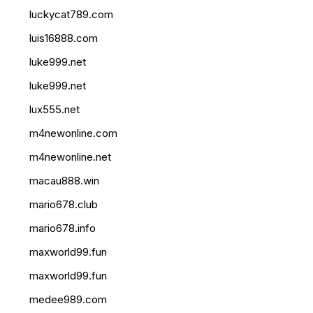
luckycat789.com
luis16888.com
luke999.net
luke999.net
lux555.net
m4newonline.com
m4newonline.net
macau888.win
mario678.club
mario678.info
maxworld99.fun
maxworld99.fun
medee989.com