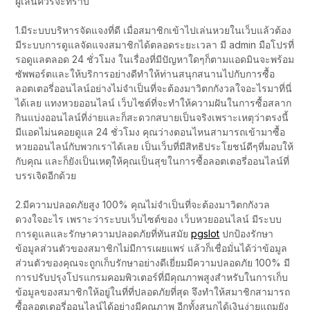
ผู้เล่นควรจะทราบ
1.มีระบบบริหารจัดแจงที่ดี เมื่อสมาชิกเข้าไปเล่นหวยในเว็บแล้วต้อง
มีระบบการดูแลจัดแจงสมาชิกได้ตลอดระยะเวลา มี admin มือโปรที่
รอดูแลตลอด 24 ชั่วโมง ในเรื่องที่มีปัญหาใดๆก็ตามแอดมินจะพร้อม
ซัพพอร์ตและให้บริการอย่างดีทำให้ท่านสนุกสนานไปกับการซื้อ
ลอตเตอรี่ออนไลน์อย่างไม่จำเป็นที่จะต้องมาวิตกกังวลใจอะไรมาที่นี่
ได้เลย แทงหวยออนไลน์ เว็บไซต์ที่จะทำให้ความฝันในการซื้อสลาก
กินแบ่งออนไลน์ที่ง่ายและก็สะดวกสบายเป็นจริงเพราะเหตุว่าตรงนี้
มีแอดไม่นคอยดูแล 24 ชั่วโมง คุณว่างตอนไหนสามารถเข้ามาซื้อ
หวยออนไลน์กับพวกเราได้เลย เป็นเว็บที่มีสิทธิประโยชน์ดีๆที่มอบให้
กับคุณ และก็ยังเป็นเหตุให้คุณเป็นสุขในการซื้อลอตเตอรี่ออนไลน์ที่
บรรเจิดอีกด้วย
2.มีความปลอดภัยสูง 100% คุณไม่จำเป็นที่จะต้องมาวิตกกังวล
ดวงใจอะไร เพราะว่าระบบเว็บไซต์ของ เว็บหวยออนไลน์ มีระบบ
การดูแลและรักษาความปลอดภัยที่ทันสมัย
pgslot
ปกป้องรักษา
ข้อมูลส่วนตัวของสมาชิกไม่มีการเผยแพร่ แล้วก็เชื่อมั่นได้ว่าข้อมูล
ส่วนตัวของคุณจะถูกเก็บรักษาอย่างดีเยี่ยมมีความปลอดภัย 100% มี
การปรับปรุงโปรแกรมคอมพิวเตอร์ที่มีคุณภาพสูงสำหรับในการเก็บ
ข้อมูลของสมาชิกให้อยู่ในที่ที่ปลอดภัยที่สุด จึงทำให้สมาชิกสามารถ
ซื้อลอตเตอรี่ออนไลน์ได้อย่างมีคุณภาพ อีกทั้งสนุกได้เงินง่ายแถมยัง