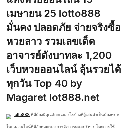
เมษายน 25 lotto888
มั่นคง ปลอดภัย จ่ายจริงซื้อ
หวยลาว รวมเลขเด็ด
อาจารย์ดังบาทละ 1,200
เว็บหวยออนไลน์ ลุ้นรวยได้
ทุกวัน Top 40 by
Magaret lot888.net
lotto888
ที่ดีต้องมีคุณลักษณะอะไรบ้างที่ผู้เล่นจำเป็นต้องทราบ
ในยุคออนไลน์ที่มีลักษณะของการจัดการดูแลบริหาร โดยการใช้