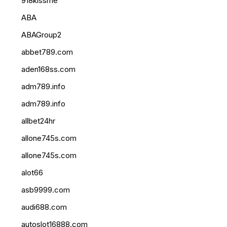
918kissme
ABA
ABAGroup2
abbet789.com
aden168ss.com
adm789.info
adm789.info
allbet24hr
allone745s.com
allone745s.com
alot66
asb9999.com
audi688.com
autoslot16888.com