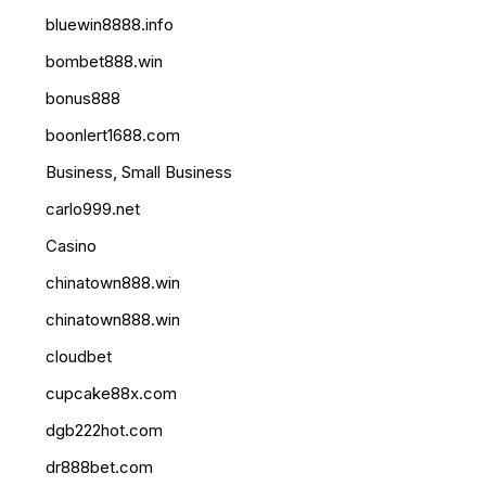
bluewin8888.info
bombet888.win
bonus888
boonlert1688.com
Business, Small Business
carlo999.net
Casino
chinatown888.win
chinatown888.win
cloudbet
cupcake88x.com
dgb222hot.com
dr888bet.com