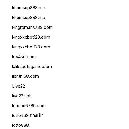
khumsup888.me
khumsup888.me
kingromans789.com
kingxxxbet123.com
kingxxxbet123.com
ktv4sd.com
lalikabetsgame.com
lionth168.com
Live22
live22slot
london6789.com
lotto432 ทางเข้า
lotto888