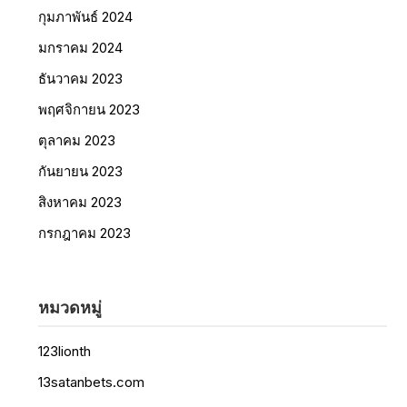
กุมภาพันธ์ 2024
มกราคม 2024
ธันวาคม 2023
พฤศจิกายน 2023
ตุลาคม 2023
กันยายน 2023
สิงหาคม 2023
กรกฎาคม 2023
หมวดหมู่
123lionth
13satanbets.com