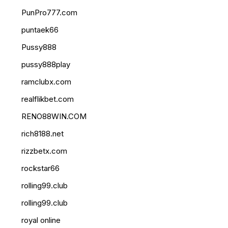
PunPro777.com
puntaek66
Pussy888
pussy888play
ramclubx.com
realflikbet.com
RENO88WIN.COM
rich8188.net
rizzbetx.com
rockstar66
rolling99.club
rolling99.club
royal online