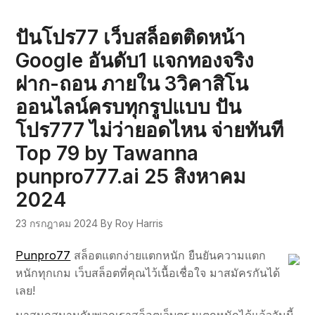
ปันโปร77 เว็บสล็อตติดหน้า
Google อันดับ1 แจกทองจริง
ฝาก-ถอน ภายใน 3วิคาสิโน
ออนไลน์ครบทุกรูปแบบ ปัน
โปร777 ไม่ว่ายอดไหน จ่ายทันที
Top 79 by Tawanna
punpro777.ai 25 สิงหาคม
2024
23 กรกฎาคม 2024
By Roy Harris
Punpro77
สล็อตแตกง่ายแตกหนัก ยืนยันความแตก
หนักทุกเกม เว็บสล็อตที่คุณไว้เนื้อเชื่อใจ มาสมัครกันได้
เลย!