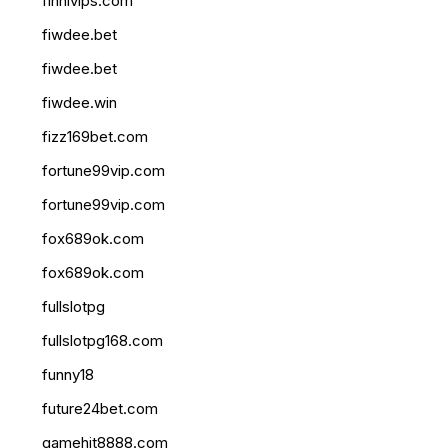
finnivips.com
fiwdee.bet
fiwdee.bet
fiwdee.win
fizz169bet.com
fortune99vip.com
fortune99vip.com
fox689ok.com
fox689ok.com
fullslotpg
fullslotpg168.com
funny18
future24bet.com
gamehit8888.com