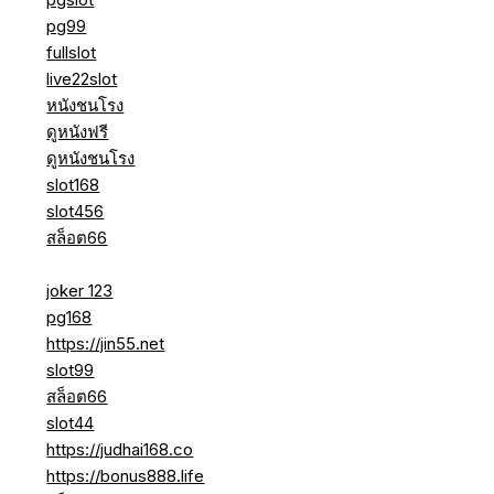
pg99
fullslot
live22slot
หนังชนโรง
ดูหนังฟรี
ดูหนังชนโรง
slot168
slot456
สล็อต66
joker 123
pg168
https://jin55.net
slot99
สล็อต66
slot44
https://judhai168.co
https://bonus888.life