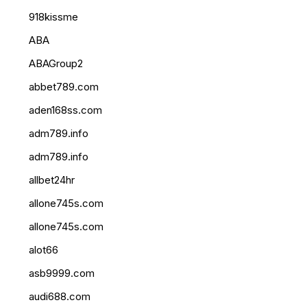
918kissme
ABA
ABAGroup2
abbet789.com
aden168ss.com
adm789.info
adm789.info
allbet24hr
allone745s.com
allone745s.com
alot66
asb9999.com
audi688.com