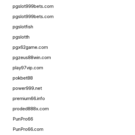
pgslot999bets.com
pgslot999bets.com
pgslotfish
pgslotth
pgx62game.com
pgzeus88win.com
play97vip.com
pokbet88
power999.net
premium66.info
proded888x.com
PunPro66
PunPro66.com