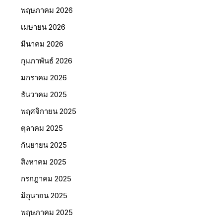
พฤษภาคม 2026
เมษายน 2026
มีนาคม 2026
กุมภาพันธ์ 2026
มกราคม 2026
ธันวาคม 2025
พฤศจิกายน 2025
ตุลาคม 2025
กันยายน 2025
สิงหาคม 2025
กรกฎาคม 2025
มิถุนายน 2025
พฤษภาคม 2025