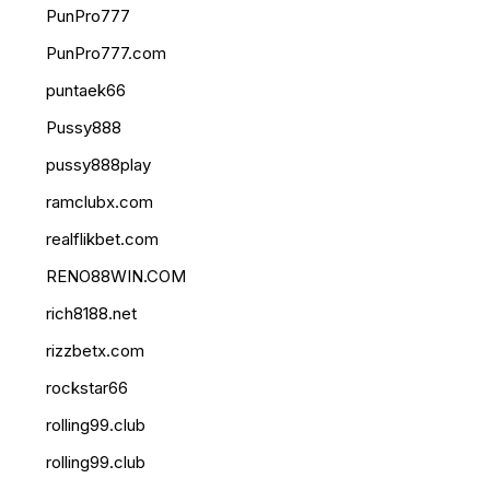
PunPro777
PunPro777.com
puntaek66
Pussy888
pussy888play
ramclubx.com
realflikbet.com
RENO88WIN.COM
rich8188.net
rizzbetx.com
rockstar66
rolling99.club
rolling99.club