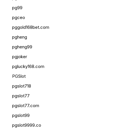
pg99
pgceo
pggold168bet.com
pgheng
pgheng99
pgjoker
pglucky168.com
PGSlot
pgslot718
pgslot77
pgslot77.com
pgslot99
pgslot9999.co