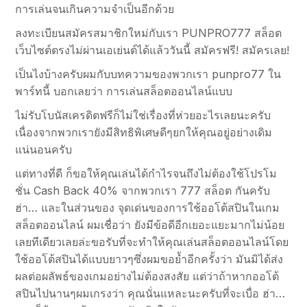
การเล่นจนเกินความจำเป็นอีกด้วย
ลงทะเบียนสมัครสมาชิกใหม่กับเรา PUNPRO777 สล็อต
เว็บไซต์ตรงไม่ผ่านเอเย่นต์ได้แล้ววันนี้ สมัครฟรี! สมัครเลย!
เป็นไงบ้างครับผมกับบทความของพวกเรา punpro77 ใน
พาร์ทนี้ บอกเลยว่า การเล่นสล็อตออนไลน์แบบ
ไม่รับโบนัสเครดิตฟรีก็ไม่ใช่เรื่องที่ห่วยอะไรเลยนะครับ
เนื่องจากพวกเรายังมีสิทธิพิเศษดีๆยกให้คุณอยู่อย่างเดิม
แน่นอนครับ
แต่ทางที่ดี ก็ขอให้คุณเล่นได้กำไรจนถึงไม่ต้องใช้โปรโม
ชั่น Cash Back 40% จากพวกเรา 777 สล็อต กันครับ
ฮ่า… และในส่วนของ จุดเด่นของการใช้ออโต้สปินในเกม
สล็อตออนไลน์ ผมเชื่อว่า ยังมีข้อดีอีกเยอะแยะมากไม่น้อย
เลยทีเดียวเลยล่ะขอรับที่จะทำให้คุณเล่นสล็อตออนไลน์โดย
ใช้ออโต้สปินได้แบบยาวๆซึ่งผมขอย้ำอีกครั้งว่า มันมิได้ส่ง
ผลต่อผลัพธ์ของเกมอย่างไม่ต้องสงสัย แต่ว่าถ้าหากออโต้
สปินไปนานๆผมเกรงว่า คุณนั่นแหละนะครับที่จะเบื่อ ฮ่า…