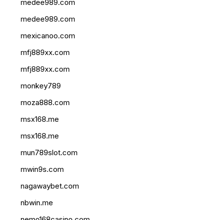
medee989.com
medee989.com
mexicanoo.com
mfj889xx.com
mfj889xx.com
monkey789
moza888.com
msx168.me
msx168.me
mun789slot.com
mwin9s.com
nagawaybet.com
nbwin.me
nemo168casino.com