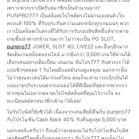
มาสนุกสนานกับพวกเราสล็อตเว็บตรงแตกหนักได้แล้ววันนี้
เพราะพวกเราเปิดรับสมาชิกเป็นจำนวนมาก!
PUNPRO777 เป็นสล็อตเว็บไซต์ตรงไม่ผ่านเอเย่นต์ เว็บ
ตรงแท้ 100% ที่รับประกันความแตกหนักทุกเกมแน่ๆ พวก
เราเป็นสล็อตเว็บตรงที่ได้รับการรับรองลิขสิทธิ์แท้จากค่าย
เกมชั้นนำต่างๆจำนวนมาก ไม่ว่าจะเป็น PG SLOT,
punpro77
JOKER, SLOT XO, LIVE22 และอื่นๆอีกมาก
จัดเต็มเกมสล็อตออนไลน์ มากยิ่งกว่า 3,000 เกมให้ท่านได้
เลือกเล่นอย่างเต็มเปี่ยม เล่นเกม ปันโปร777 กับพวกเราได้
แบบชิวๆตลอด 1 วันโดยมีแอดมินรอดูแลคุณ นอกจากนั้น
ไม่ว่าคุณจะเล่นได้มากแค่ไหน คุณก็จะสามารถเบิกเงินได้
แบบง่ายๆกับระบบฝากถอนออโต้ที่ดีเยี่ยมที่สุดจากพวกเรา
หากคุณไม่อยากพลาดเว็บไซต์สล็อตที่คุณไว้วางใจ ลง
ทะเบียนสมัครสมาชิกเข้ามาได้เลย!
ไม่รับโบนัสก็ยังชิวได้! เนื่องจากเล่นเสียมีคืนกับ punpro77
กับโปรโมชั่น Cash Back 40% รับคืนสูงสุด 5,000 บาท
บอกเลยจ้ะครับว่า ถึงแม้ว่าจะคุณจะไม่รับโปรโมชั่นโบนัส
เครดิตฟรีใดๆทั้งนั้นของพวกเรา ปั่นโปร777 คุณก็จะไม่