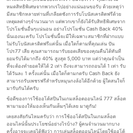
หมดสิทธิพิเศษจากพวกเรไปอย่างแน่นอนขอรับ ด้วยเหตุว่า
มีสมาชิกหลายท่านที่เกลียดชังการรับโบนัสเครดิตฟรีด้วย
เหตุผลต่างๆจำนวนมาก แต่พวกเขาก็ยังได้รับสิทธิพิเศษจาก
โปรโมชั่นอื่นๆแน่นอน อย่างโปรโมชั่น Cash Back 40%
นั่นเองนะครับ โปรโมชั่นนี้จะมีให้เฉพาะสมาชิกที่ฝากแบบ
ไม่รับโบนัสเครดิตฟรีแค่นั้น เมื่อใดก็ตามที่คุณเล่น ปัน
โปร77 เสีย คุณสามารถมารับยอดเสียของคุณคืนได้ทันที
ยอมรับได้มากถึง 40% สูงสุด 5,000 บาท แต่ว่าคุณจำเป็น
ที่จะต้องทำยอดให้ได้ 2 เท่า ถึงจะสามารถถอนได้ 1 เท่า รับ
ได้วันละ 1 ครั้งแค่นั้น เมื่อใดก็ตามกดรับ Cash Back ยัง
สามารถรับเพชรฟรีสำหรับหมุนกงล้อได้อีกด้วย ผู้ใดสนใจก็
มารับกันได้ครับ
ข้อดีของการใช้ออโต้สปินในเกมสล็อตออนไลน์ 777 สล็อต
พามามองให้มองเห็นกันเต็มๆได้เลย มาดูกัน!
เคยสงสัยกันไหมครับว่า การใช้ออโต้สปินในเกมสล็อต
ออนไลน์นั้นประโยชน์อย่างไรบ้าง? ผู้คนจำนวนมากบาง
ครั้งอาจจะเคยได้ฟังว่า การเล่นสล็อตออนไลน์โดยใช้ออโต้