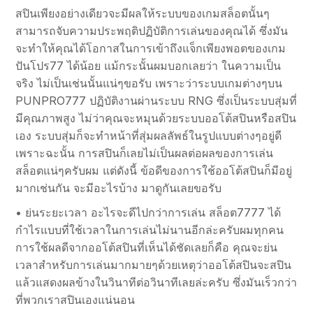
สปินเพียงอย่างเดียวจะมีผลให้ระบบของเกมสล็อตนั้นๆ
สามารถจับความประพฤติปฏิบัติการเล่นของคุณได้ ซึ่งมัน
จะทำให้คุณได้โอกาสในการเข้าถึงแจ็กเพียงพอตของเกม
ปันโปร77 ได้น้อย แม้กระนั้นผมบอกเลยว่า ในความเป็น
จริง ไม่เป็นเช่นนั้นแน่ๆขอรับ เพราะว่าระบบเกมต่างๆบน
PUNPRO777 ปฏิบัติงานผ่านระบบ RNG ซึ่งเป็นระบบสุ่มที่
มีคุณภาพสูง ไม่ว่าคุณจะหมุนด้วยระบบออโต้สปินหรือสปิน
เอง ระบบสุ่มก็จะทำหน้าที่สุ่มผลลัพธ์ในรูปแบบต่างๆอยู่ดี
เพราะฉะนั้น การสปินก็เลยไม่เป็นผลต่อผลของการเล่น
สล็อตแน่ๆครับผม แต่ดังนี้ ข้อดีของการใช้ออโต้สปินก็มีอยู่
มากเช่นกัน จะมีอะไรบ้าง มาดูกันเลยขอรับ
• ย่นระยะเวลา อะไรจะดีไปกว่าการเล่น สล็อต7777 ได้
กำไรแบบที่ใช้เวลาในการเล่นไม่นานอีกล่ะครับผมทุกคน
การใช้ผลดีจากออโต้สปินที่เห็นได้ชัดเลยก็คือ คุณจะย่น
เวลาสำหรับการเล่นมากมายๆด้วยเหตุว่าออโต้สปินจะสปิน
แล้วแสดงผลข้างในวินาทีต่อวินาทีเลยล่ะครับ ซึ่งมันเร็วกว่า
ที่พวกเราสปินเองแน่นอน