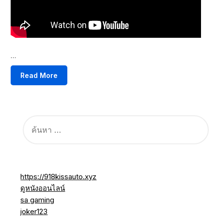
…
Read More
ค้นหา
สำหรับ:
https://918kissauto.xyz
ดูหนังออนไลน์
sa gaming
joker123