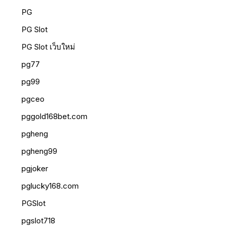
PG
PG Slot
PG Slot เว็บใหม่
pg77
pg99
pgceo
pggold168bet.com
pgheng
pgheng99
pgjoker
pglucky168.com
PGSlot
pgslot718