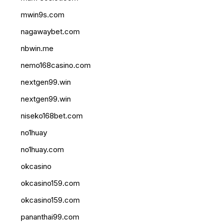
mwin9s.com
nagawaybet.com
nbwin.me
nemo168casino.com
nextgen99.win
nextgen99.win
niseko168bet.com
no1huay
no1huay.com
okcasino
okcasino159.com
okcasino159.com
pananthai99.com