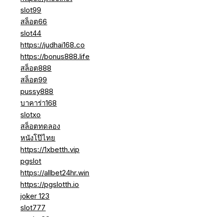
slot99
สล็อต66
slot44
https://judhai168.co
https://bonus888.life
สล็อต888
สล็อต99
pussy888
บาคาร่า168
slotxo
สล็อตทดลอง
หนังโป๊ไทย
https://1xbetth.vip
pgslot
https://allbet24hr.win
https://pgslotth.io
joker 123
slot777