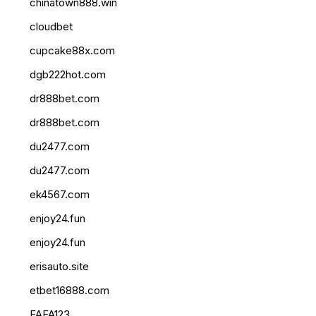
chinatown888.win
cloudbet
cupcake88x.com
dgb222hot.com
dr888bet.com
dr888bet.com
du2477.com
du2477.com
ek4567.com
enjoy24.fun
enjoy24.fun
erisauto.site
etbet16888.com
FAFA123