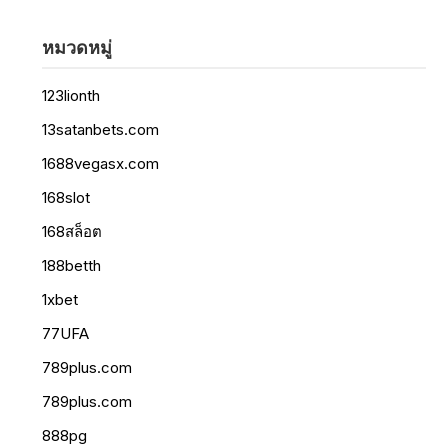
หมวดหมู่
123lionth
13satanbets.com
1688vegasx.com
168slot
168สล็อต
188betth
1xbet
77UFA
789plus.com
789plus.com
888pg