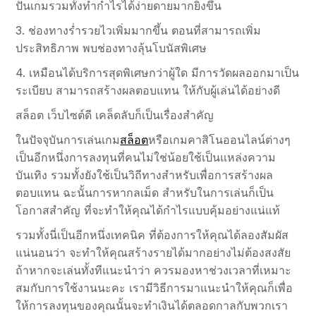
ปั่นเกมรวมทั้งทำกำไรได้ง่ายดายมากยิ่งขึ้น
3. ช่องทางร่ำรวยไวเพิ่มมากขึ้น ตอนที่สามารถเพิ่ม
ประสิทธิภาพ พบช่องทางลุ้นโบนัสพิเศษ
4. เหมือนได้บริการสุดพิเศษกว่าผู้ใด มีการวัดผลออกมาเป็น
ระเบียบ สามารถสร้างผลตอบแทน ให้กับผู้เล่นได้อย่างดี
สล็อต เว็บไซต์ดี เคล็ดลับก็เป็นเรื่องสำคัญ
ในปัจจุบันการเล่นเกม
สล็อต
หรือเกมคาสิโนออนไลน์ต่างๆ
เป็นอีกหนึ่งการลงทุนที่คนไม่ใช่น้อยใช้เป็นแหล่งความ
บันเทิง รวมทั้งยังใช้เป็นวิถีทางสำหรับเพื่อการสร้างผล
ตอบแทน ฉะนั้นการหากลเม็ด สำหรับในการเล่นก็เป็น
โอกาสสำคัญ ที่จะทำให้คุณได้กำไรแบบคุ้มอย่างแน่แท้
รวมทั้งนี่เป็นอีกหนึ่งเทคนิค ที่ต้องการให้คุณได้ลองสัมผัส
แน่นอนว่า จะทำให้คุณสร้างรายได้มากอย่างไม่ต้องสงสัย
ถ้าหากจะเล่นทั้งทีแนะนำว่า ควรมองหาช่วงเวลาที่เหมาะ
สมกับการใช้งานนะคะ เรามีวิธีการมาแนะนำให้คุณก็เพื่อ
ให้การลงทุนของคุณนั้นจะทำเงินได้ตลอดกาลกับพวกเรา