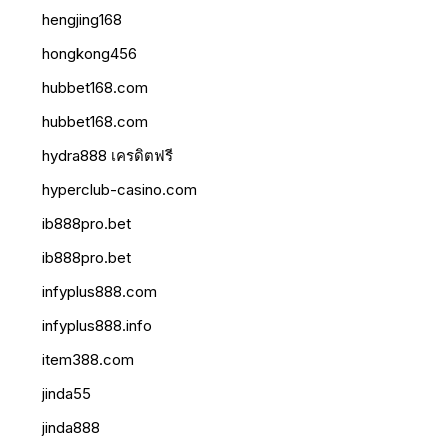
hengjing168
hongkong456
hubbet168.com
hubbet168.com
hydra888 เครดิตฟรี
hyperclub-casino.com
ib888pro.bet
ib888pro.bet
infyplus888.com
infyplus888.info
item388.com
jinda55
jinda888