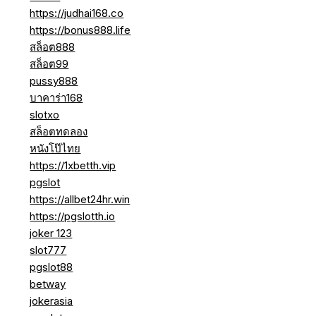
https://judhai168.co
https://bonus888.life
สล็อต888
สล็อต99
pussy888
บาคาร่า168
slotxo
สล็อตทดลอง
หนังโป๊ไทย
https://1xbetth.vip
pgslot
https://allbet24hr.win
https://pgslotth.io
joker 123
slot777
pgslot88
betway
jokerasia