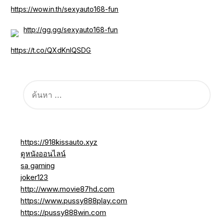
https://wow.in.th/sexyauto168-fun
http://gg.gg/sexyauto168-fun
https://t.co/QXdKnIQSDG
ค้นหา
สำหรับ:
https://918kissauto.xyz
ดูหนังออนไลน์
sa gaming
joker123
http://www.movie87hd.com
https://www.pussy888play.com
https://pussy888win.com