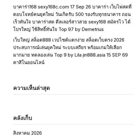
บาคาร่า168 sexy168c.com 17 Sep 26 บาคาร่า เว็บไพ่สดที่
ตอบโจทย์คนยุคใหม่ วันเกิดรับ 500 รองรับทุกธนาคาร ถอน
เร็วทันใจ บาคาร่าสด ดีลเลอร์สาวสวย sexy168 สมัครไว ได้
โปรใหญ่ ใช้สิทธิ์ทันใจ Top 97 by Demetrius
เว็บใหญ่ สล็อต888 เวปไซต์แตกง่าย สล็อตเว็บตรง 2026
ประสบการณ์เล่นยุคใหม่ ระบบเสถียร พร้อมเกมให้เลือก
มากมาย ทดลองเล่น Top 9 by Lila jin888.asia 15 SEP 69
คาสิโนออนไลน์
ความเห็นล่าสุด
คลังเก็บ
สิงหาคม 2026