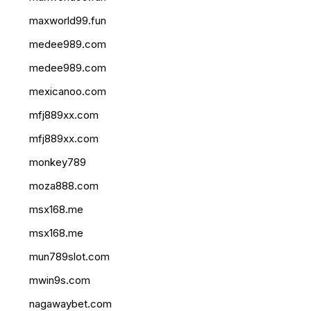
maxworld99.fun
medee989.com
medee989.com
mexicanoo.com
mfj889xx.com
mfj889xx.com
monkey789
moza888.com
msx168.me
msx168.me
mun789slot.com
mwin9s.com
nagawaybet.com