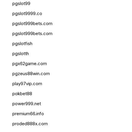
pgslot99
pgslot9999.co
pgslot999bets.com
pgslot999bets.com
pgslotfish
pgslotth
pgx62game.com
pgzeus88win.com
play97vip.com
pokbet88
power999.net
premium66.info
proded888x.com