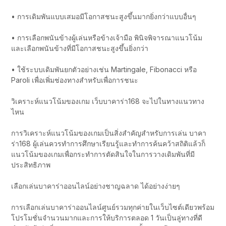
• การเดิมพันแบบเสมอมีโอกาสชนะสูงขึ้นมากยิ่งกว่าแบบอื่นๆ
• การเลือกพนันข้างผู้เล่นหรือข้างเจ้ามือ พินิจพิจารณาแนวโน้ม
และเลือกพนันข้างที่มีโอกาสชนะสูงขึ้นยิ่งกว่า
• ใช้ระบบเดิมพันยกตัวอย่างเช่น Martingale, Fibonacci หรือ
Paroli เพื่อเพิ่มช่องทางสำหรับเพื่อการชนะ
วิเคราะห์แนวโน้มของเกม เว็บบาคาร่า168 จะไปในทางแนวทาง
ไหน
การวิเคราะห์แนวโน้มของเกมเป็นสิ่งสำคัญสำหรับการเล่น บาคา
ร่า168 ผู้เล่นควรทำการศึกษาเรียนรู้และทำการค้นคว้าสถิติแล้วก็
แนวโน้มของเกมเพื่อกระทำการตัดสินใจในการวางเดิมพันที่มี
ประสิทธิภาพ
เลือกเล่นบาคาร่าออนไลน์อย่างชาญฉลาด ได้อย่างง่ายๆ
การเลือกเล่นบาคาร่าออนไลน์ศูนย์รวมทุกค่ายในเว็บไซต์เดียวพร้อม
โปรโมชั่นจำนวนมากและการให้บริการตลอด 1 วันเป็นลู่ทางที่ดี