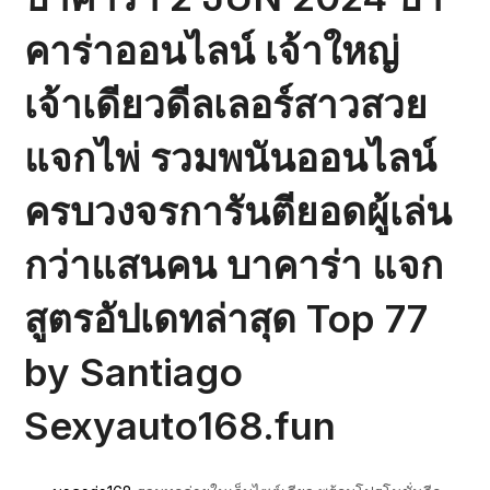
คาร่าออนไลน์ เจ้าใหญ่
เจ้าเดียวดีลเลอร์สาวสวย
แจกไพ่ รวมพนันออนไลน์
ครบวงจรการันตียอดผู้เล่น
กว่าแสนคน บาคาร่า แจก
สูตรอัปเดทล่าสุด Top 77
by Santiago
Sexyauto168.fun