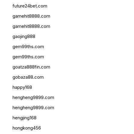
future24bet.com
gamehit8888.com
gamehit8888.com
gaojing888
gem99ths.com
gem99ths.com
goatza888fin.com
gobaza88.com
happy168
hengheng9899.com
hengheng9899.com
hengjing168
hongkong456