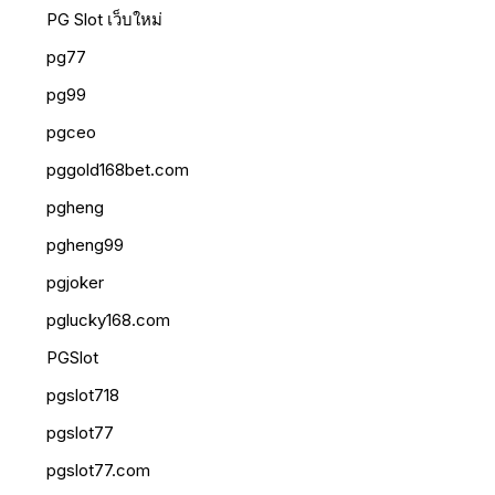
PG Slot เว็บใหม่
pg77
pg99
pgceo
pggold168bet.com
pgheng
pgheng99
pgjoker
pglucky168.com
PGSlot
pgslot718
pgslot77
pgslot77.com