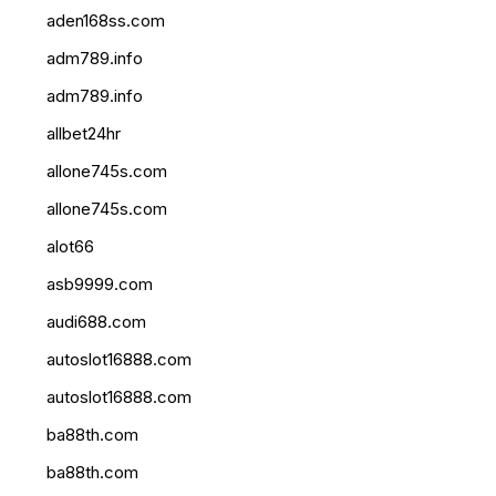
aden168ss.com
adm789.info
adm789.info
allbet24hr
allone745s.com
allone745s.com
alot66
asb9999.com
audi688.com
autoslot16888.com
autoslot16888.com
ba88th.com
ba88th.com