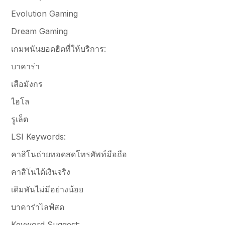
Evolution Gaming
Dream Gaming
เกมพนันยอดฮิตที่ให้บริการ:
บาคาร่า
เสือมังกร
ไฮโล
รูเล็ต
LSI Keywords:
คาสิโนถ่ายทอดสดโทรศัพท์มือถือ
คาสิโนได้เงินจริง
เดิมพันไม่มีอย่างน้อย
บาคาร่าไลฟ์สด
Keyword Suggest: