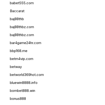
babet555.com
Baccarat
baj88thb
baj88thbz.com
baj88thbz.com
bar4game24hr.com
bbp168.me
betm4vip.com
betway
betworld369hot.com
bluewin8888.info
bombet888.win
bonus888