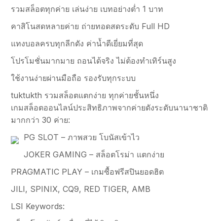
รวมสล็อตทุกค่าย เล่นง่าย เบทอย่างต่ำ 1 บาท
คาสิโนสดหลายค่าย ถ่ายทอดสดระดับ Full HD
แทงบอลครบทุกลีกดัง ค่าน้ำดีเยี่ยมที่สุด
โปรโมชั่นมากมาย ถอนได้จริง ไม่ต้องทำเทิร์นสูง
ใช้งานง่ายผ่านมือถือ รองรับทุกระบบ
tuktukth รวมสล็อตแตกง่าย ทุกค่ายชั้นหนึ่ง
เกมสล็อตออนไลน์ประสิทธิภาพจากค่ายดังระดับนานาชาติ
มากกว่า 30 ค่าย:
PG SLOT – ภาพสวย โบนัสเข้าไว
JOKER GAMING – สล็อตโรม่า แตกง่าย
PRAGMATIC PLAY – เกมซื้อฟรีสปินยอดฮิต
JILI, SPINIX, CQ9, RED TIGER, AMB
LSI Keywords: