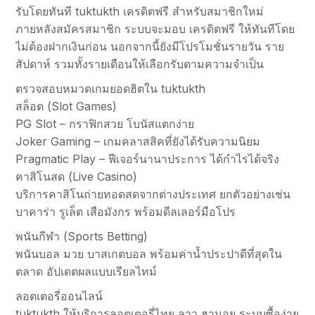
รับโดยทันที tuktukth เครดิตฟรี สำหรับสมาชิกใหม่
ภายหลังสมัครสมาชิก ระบบจะมอบ เครดิตฟรี ให้ทันทีโดย
ไม่ต้องฝากเงินก่อน นอกจากนี้ยังมีโปรโมชั่นรายวัน ราย
สัปดาห์ รวมทั้งรายเดือนให้เลือกรับตามความจำเป็น
ตรวจสอบหมวดเกมยอดฮิตใน tuktukth
สล็อต (Slot Games)
PG Slot – กราฟิกสวย โบนัสแตกง่าย
Joker Gaming – เกมคลาสสิคที่ยังได้รับความนิยม
Pragmatic Play – ฟีเจอร์นานาประการ ได้กำไรได้จริง
คาสิโนสด (Live Casino)
บริการคาสิโนถ่ายทอดสดจากต่างประเทศ ยกตัวอย่างเช่น
บาคาร่า รูเล็ต เสือมังกร พร้อมดีลเลอร์มือโปร
พนันกีฬา (Sports Betting)
พนันบอล มวย บาสเกตบอล พร้อมค่าน้ำประปาดีที่สุดใน
ตลาด อัปเดตผลแบบเรียลไทม์
ลอตเตอรี่ออนไลน์
tuktukth ให้บริการลอตเตอรี่ไทย ลาว ฮานอย ระบบซื้อง่าย