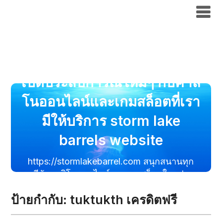
เปิดประสบการณ์ใหม่ๆ กับคาสิโนออนไลน์
และเกมสล็อตที่เรามีให้บริการ storm lake
barrels website
เปิดประสบการณ์ใหม่ๆ กับคาสิ
โนออนไลน์และเกมสล็อตที่เรา
มีให้บริการ storm lake
barrels website
https://stormlakebarrel.com สนุกสนานทุก
นาทีกับคาสิโนออนไลน์และเกมสล็อตในรูปแบบ
ที่ไม่ซ้ำใคร storm lake barrells
ป้ายกำกับ:
tuktukth เครดิตฟรี