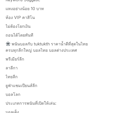
แทงอย่างน้อย 10 บาท
ห้อง VIP คาสิโน
ไม่ต้องโยกเงิน
ถอนได้โดยทันที
พนันบอลกับ tuktukth ราคาน้ำดีที่สุดในไทย
ครบทุกลีกใหญ่ บอลไทย บอลต่างประเทศ
พรีเมียร์ลีก
ลาลีกา
ไทยลีก
ยูฟ่าแชมเปียนส์ลีก
บอลโลก
ประเภทการพนันที่เปิดให้เล่น:
บอลเต็ง