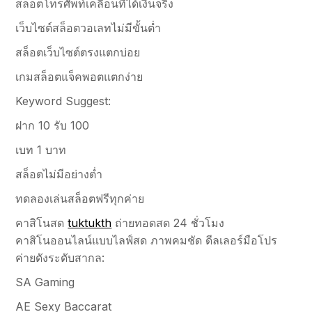
สล็อตโทรศัพท์เคลื่อนที่ได้เงินจริง
เว็บไซต์สล็อตวอเลทไม่มีขั้นต่ำ
สล็อตเว็บไซต์ตรงแตกบ่อย
เกมสล็อตแจ็คพอตแตกง่าย
Keyword Suggest:
ฝาก 10 รับ 100
เบท 1 บาท
สล็อตไม่มีอย่างต่ำ
ทดลองเล่นสล็อตฟรีทุกค่าย
คาสิโนสด
tuktukth
ถ่ายทอดสด 24 ชั่วโมง
คาสิโนออนไลน์แบบไลฟ์สด ภาพคมชัด ดีลเลอร์มือโปร
ค่ายดังระดับสากล:
SA Gaming
AE Sexy Baccarat