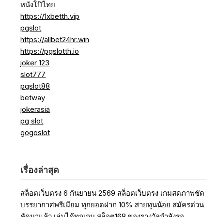
หนังโป๊ไทย
https://1xbetth.vip
pgslot
https://allbet24hr.win
https://pgslotth.io
joker 123
slot777
pgslot88
betway
jokerasia
pg slot
gogoslot
เรื่องล่าสุด
สล็อตเว็บตรง 6 กันยายน 2569 สล็อตเว็บตรง เกมสดภาพชัด
บรรยากาศพรีเมียม ทุกยอดฝาก 10% สายทุนน้อย สมัครด่วน
คัดมาแล้ว เล่นได้ทุกเกม สล็อต168 ของรางวัลกำลังรอ