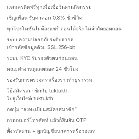
แจกเครดิตฟรีทุกเมื่อเชื่อวันผ่านกิจกรรม
เชิญเพื่อน รับค่าคอม 0.8% ชั่วชีวิต
ทุกโปรโมชั่นไม่ต้องแชร์ ถอนได้จริง ไม่จำกัดยอดถอน
ระบบความปลอดภัยระดับสากล
เข้ารหัสข้อมูลด้วย SSL 256-bit
ระบบ KYC รับรองตัวตนก่อนถอน
คณะทำงานดูแลตลอด 24 ชั่วโมง
รองรับการตรวจตราเรื่องราวทำธุรกรรม
วิธีสมัครสมาชิกกับ tuktukth
ไปสู่เว็บไซต์ tuktukth
กดปุ่ม “ลงทะเบียนสมัครสมาชิก”
กรอกเบอร์โทรศัพท์ แล้วก็ยืนยัน OTP
ตั้งรหัสผ่าน + ผูกบัญชีธนาคารหรือวอเลท