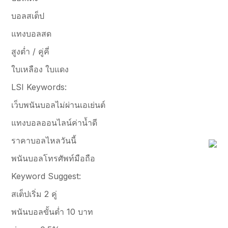
บอลสเต็ป
แทงบอลสด
สูงต่ำ / คู่คี่
ใบเหลือง ใบแดง
LSI Keywords:
เว็บพนันบอลไม่ผ่านเอเย่นต์
แทงบอลออนไลน์ค่าน้ำดี
ราคาบอลไหลวันนี้
พนันบอลโทรศัพท์มือถือ
Keyword Suggest:
สเต็ปเริ่ม 2 คู่
พนันบอลขั้นต่ำ 10 บาท