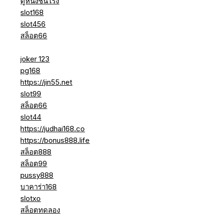
ดูหนังชนโรง
slot168
slot456
สล็อต66
joker 123
pg168
https://jin55.net
slot99
สล็อต66
slot44
https://judhai168.co
https://bonus888.life
สล็อต888
สล็อต99
pussy888
บาคาร่า168
slotxo
สล็อตทดลอง