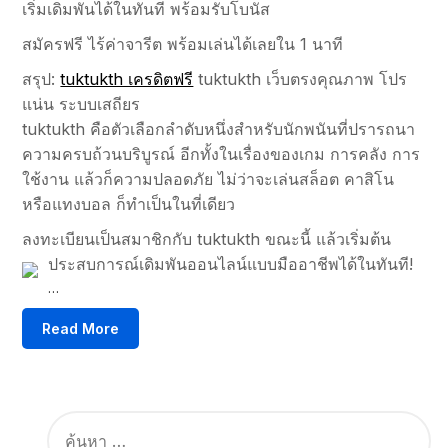
เริ่มเดิมพันได้ในทันที พร้อมรับโบนัส
สมัครฟรี ไร้ค่าจารีต พร้อมเล่นได้เลยใน 1 นาที
สรุป:
tuktukth เครดิตฟรี
tuktukth เว็บตรงคุณภาพ โปร
แน่น ระบบเสถียร
tuktukth คือตัวเลือกลำดับหนึ่งสำหรับนักพนันที่ปรารถนา
ความครบถ้วนบริบูรณ์ อีกทั้งในเรื่องของเกม การคลัง การ
ใช้งาน แล้วก็ความปลอดภัย ไม่ว่าจะเล่นสล็อต คาสิโน
หรือแทงบอล ก็ทำเป็นในที่เดียว
ลงทะเบียนเป็นสมาชิกกับ tuktukth ขณะนี้ แล้วเริ่มต้น
ประสบการณ์เดิมพันออนไลน์แบบมืออาชีพได้ในทันที!
…
Read More
ค้นหา
สำหรับ: