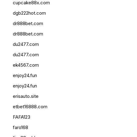
cupcake88x.com
dgb222hot.com
dr888bet.com
dr888bet.com
du2477.com
du2477.com
ek4567.com
enjoy24.fun
enjoy24.fun
erisauto.site
etbet16888.com
FAFA123
faro168