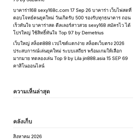
บาคาร่า168 sexy168c.com 17 Sep 26 บาคาร่า เว็บไพ่สดที่
ตอบโจทย์คนยุคใหม่ วันเกิดรับ 500 รองรับทุกธนาคาร ถอน
เร็วทันใจ บาคาร่าสด ดีลเลอร์สาวสวย sexy168 สมัครไว ได้
โปรใหญ่ ใช้สิทธิ์ทันใจ Top 97 by Demetrius
เว็บใหญ่ สล็อต888 เวปไซต์แตกง่าย สล็อตเว็บตรง 2026
ประสบการณ์เล่นยุคใหม่ ระบบเสถียร พร้อมเกมให้เลือก
มากมาย ทดลองเล่น Top 9 by Lila jin888.asia 15 SEP 69
คาสิโนออนไลน์
ความเห็นล่าสุด
คลังเก็บ
สิงหาคม 2026