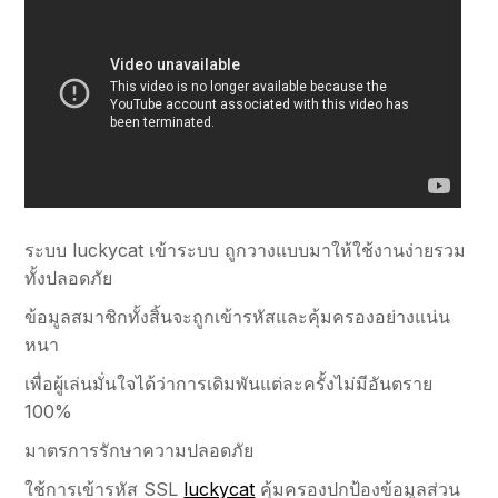
ระบบ luckycat เข้าระบบ ถูกวางแบบมาให้ใช้งานง่ายรวม
ทั้งปลอดภัย
ข้อมูลสมาชิกทั้งสิ้นจะถูกเข้ารหัสและคุ้มครองอย่างแน่น
หนา
เพื่อผู้เล่นมั่นใจได้ว่าการเดิมพันแต่ละครั้งไม่มีอันตราย
100%
มาตรการรักษาความปลอดภัย
ใช้การเข้ารหัส SSL
luckycat
คุ้มครองปกป้องข้อมูลส่วน