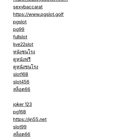
sexybaccarat
https://www.pgslot.golf
pgslot
pg99
fullslot
live22slot
หนังชนโรง
ดูหนังฟรี
ดูหนังชนโรง
slot168
slot456
สล็อต66
joker 123
pg168
https://jin55.net
slot99
สล็อต66