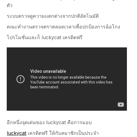
ตัว
ระบบตรวจดูความแตกต่างจากปกติอัตโนมัติ
คณะทำงานตรวจตราตลอดเวลาเพื่อปกป้องการฉ้อโกง
โปรโมชั่นและก็ luckycat เครดิตฟรี
อีกหนึ่งจุดเด่นของ luckycat คือการมอบ
luckycat
เครดิตฟรี ให้กับสมาชิกเป็นประจำ