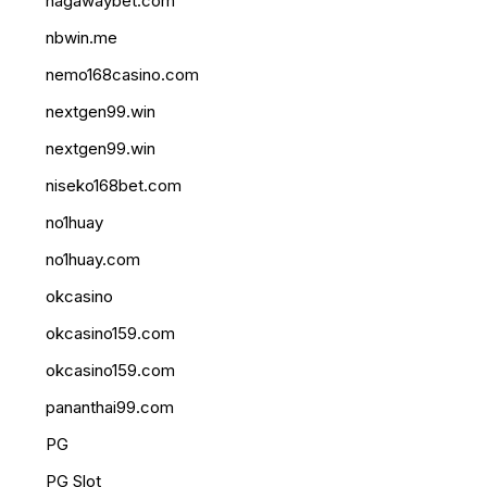
nagawaybet.com
nbwin.me
nemo168casino.com
nextgen99.win
nextgen99.win
niseko168bet.com
no1huay
no1huay.com
okcasino
okcasino159.com
okcasino159.com
pananthai99.com
PG
PG Slot