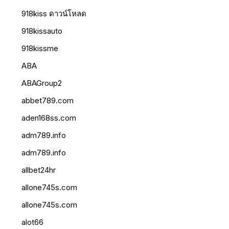
918kiss ดาวน์โหลด
918kissauto
918kissme
ABA
ABAGroup2
abbet789.com
aden168ss.com
adm789.info
adm789.info
allbet24hr
allone745s.com
allone745s.com
alot66