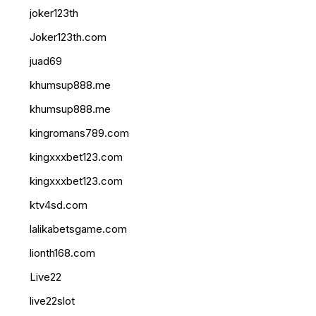
joker123th
Joker123th.com
juad69
khumsup888.me
khumsup888.me
kingromans789.com
kingxxxbet123.com
kingxxxbet123.com
ktv4sd.com
lalikabetsgame.com
lionth168.com
Live22
live22slot