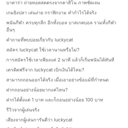
บาคาร่า ถ่ายทอดสดตรงจากคาสิโน ภาพชัดเจน
เกมยิงปลา เล่นง่าย กราฟิกงาม ทำกำไรได้จริง
พนันกีฬา ครบทุกลีก อีกทั้งบอล บาสเกตบอล รวมทั้งกีฬา
อื่นๆ
คำถามที่พบบ่อยเกี่ยวกับ luckycat
สมัคร luckycat ใช้เวลานานหรือไม่?
การสมัครใช้เวลาเพียงแค่ 2 นาที แล้วก็เริ่มพนันได้ทันที
เครดิตฟรีจาก luckycat เบิกเงินได้ไหม?
สามารถถอนออกได้จริง เมื่อเอาอย่างข้อแม้ที่กำหนด
ฝากถอนอย่างน้อยมากแค่ไหน?
ฝากได้ตั้งแต่ 1 บาท และก็ถอนอย่างน้อย 100 บาท
รีวิวจากผู้เล่นจริง
เสียงจากผู้เล่นการันตีว่า luckycat