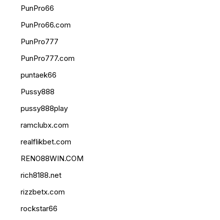
PunPro66
PunPro66.com
PunPro777
PunPro777.com
puntaek66
Pussy888
pussy888play
ramclubx.com
realflikbet.com
RENO88WIN.COM
rich8188.net
rizzbetx.com
rockstar66