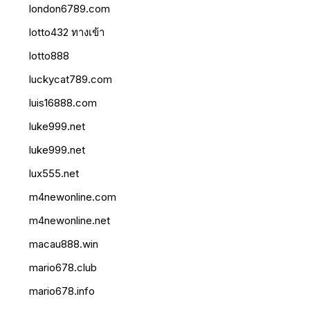
london6789.com
lotto432 ทางเข้า
lotto888
luckycat789.com
luis16888.com
luke999.net
luke999.net
lux555.net
m4newonline.com
m4newonline.net
macau888.win
mario678.club
mario678.info