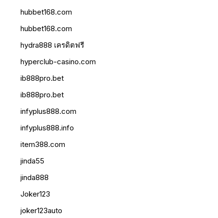
hubbet168.com
hubbet168.com
hydra888 เครดิตฟรี
hyperclub-casino.com
ib888pro.bet
ib888pro.bet
infyplus888.com
infyplus888.info
item388.com
jinda55
jinda888
Joker123
joker123auto