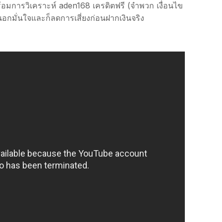
้อมการวิเคราะห์ aden168 เครดิตฟรี (จำพวก เงื่อนไข
่นอกมั่นใจและก็ลดการเสี่ยงก่อนฝากเงินจริง