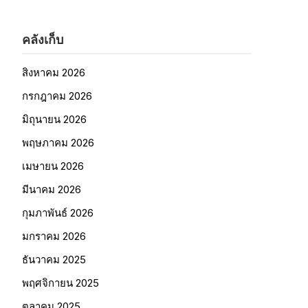
คลังเก็บ
สิงหาคม 2026
กรกฎาคม 2026
มิถุนายน 2026
พฤษภาคม 2026
เมษายน 2026
มีนาคม 2026
กุมภาพันธ์ 2026
มกราคม 2026
ธันวาคม 2025
พฤศจิกายน 2025
ตุลาคม 2025