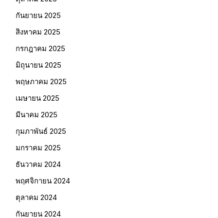
กันยายน 2025
สิงหาคม 2025
กรกฎาคม 2025
มิถุนายน 2025
พฤษภาคม 2025
เมษายน 2025
มีนาคม 2025
กุมภาพันธ์ 2025
มกราคม 2025
ธันวาคม 2024
พฤศจิกายน 2024
ตุลาคม 2024
กันยายน 2024