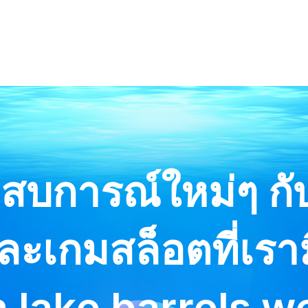
ะสบการณ์ใหม่ๆ กั
ะเกมสล็อตที่เราม
 lake barrels w