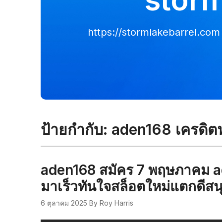
https://stormlakebarrel.com
ป้ายกำกับ:
aden168 เครดิตฟ
aden168 สมัคร 7 พฤษภาคม ad
มาเร็วทันใจสล็อตใหม่แตกดีสน
6 ตุลาคม 2025
By Roy Harris