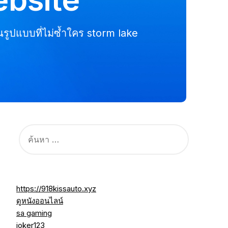
ูปแบบที่ไม่ซ้ำใคร storm lake
ค้นหา
สำหรับ:
https://918kissauto.xyz
ดูหนังออนไลน์
sa gaming
joker123