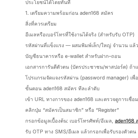
ประโยชน์ได้โดยทันที
1. เตรียมความพร้อมก่อน aden168 สมัคร
สิ่งที่ควรเตรียม
อีเมลหรือเบอร์โทรที่ใช้งานได้จริง (สำหรับรับ OTP)
รหัสผ่านที่แข็งแรง — ผสมพิมพ์เล็ก/ใหญ่ จำนวน แล้ว
บัญชีธนาคารหรือ e-wallet สำหรับฝาก–ถอน
เอกสารการันตีตัวตน (บัตรประชาชน/พาสปอร์ต) ถ้
โปรแกรมจัดแจงรหัสผ่าน (password manager) เพื่อ
ขั้นตอน aden168 สมัคร ทีละลำดับ
เข้า URL ทางการของ aden168 และตรวจดูการเชื่อม
คลิกปุ่ม “สมัครเป็นสมาชิก” หรือ “Register”
กรอกข้อมูลเบื้องต้น: เบอร์โทรศัพท์/อีเมล,
aden168 
รับ OTP ทาง SMS/อีเมล แล้วกรอกเพื่อรับรองตัวตน