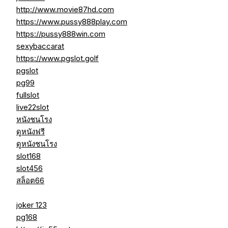
http://www.movie87hd.com
https://www.pussy888play.com
https://pussy888win.com
sexybaccarat
https://www.pgslot.golf
pgslot
pg99
fullslot
live22slot
หนังชนโรง
ดูหนังฟรี
ดูหนังชนโรง
slot168
slot456
สล็อต66
joker 123
pg168