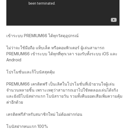
เข้าระบบ PREMIUM66 ได้ทุกวัสดุอุปกรณ์
ไม่ว่าจะใช้มือถือ แท็บเล็ต หรือคอมพิวเตอร์ ผู้เล่นสามารถ
PREMIUM66 เข้าระบบ ได้ทุกที่ทุกเวลา รองรับทั้งระบบ iOS และ
Android
โปรโมชั่นและก็โบนัสสุดคุ้ม
PREMIUM66 เครดิตฟรี เป็นเลิศในโปรโมชั่นที่เย้ายวนใจผู้เล่น
จำนวนหลายชิ้น เพราะเหตุว่าสามารถเอาไปใช้ทดลองเล่นได้จริง
และยังมีโบนัสฝากแรก โบนัสรายวัน รวมทั้งคืนยอดเสียเพิ่มความคุ้ม
ค่าอีกด้วย
เครดิตฟรีสำหรับสมาชิกใหม่ ไม่ต้องฝากก่อน
โบนัสฝากหนแรก 100%