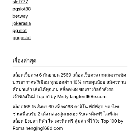
slot777
pgslot88
betway
jokerasia
pg slot
gogoslot
เรื่องล่าสุด
สล็อตเว็บตรง 6 กันยายน 2569 สล็อตเว็บตรง เกมสดภาพชัด
บรรยากาศพรีเมียม ทุกยอดฝาก 10% สายทุนน้อย สมัครด่วน
คัดมาแล้ว เล่นได้ทุกเกม สล็อต168 ของรางวัลกำลังรอ
เจ้าของใหม่ Top 51 by Misty tangtem168e.com
สล็อต168 15 สิงหา 69 สล็อต168 คาสิโน ที่ดีที่สุด ของไทย
ชวนเพื่อนรับ 2 เด้ง กล่องสุ่มเฮงเฮง รับเครดิตฟรี ไลฟ์สด
สล็อต ยิงปลา กีฬา ไพ่ เครดิตฟรี คุ้มค่า ที่ไว้ใจ Top 100 by
Roma hengjing168d.com