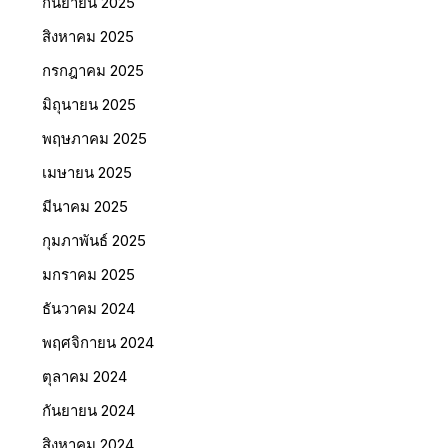
กันยายน 2025
สิงหาคม 2025
กรกฎาคม 2025
มิถุนายน 2025
พฤษภาคม 2025
เมษายน 2025
มีนาคม 2025
กุมภาพันธ์ 2025
มกราคม 2025
ธันวาคม 2024
พฤศจิกายน 2024
ตุลาคม 2024
กันยายน 2024
สิงหาคม 2024