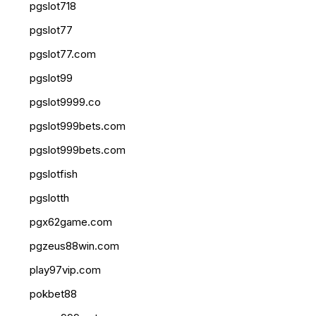
pgslot718
pgslot77
pgslot77.com
pgslot99
pgslot9999.co
pgslot999bets.com
pgslot999bets.com
pgslotfish
pgslotth
pgx62game.com
pgzeus88win.com
play97vip.com
pokbet88