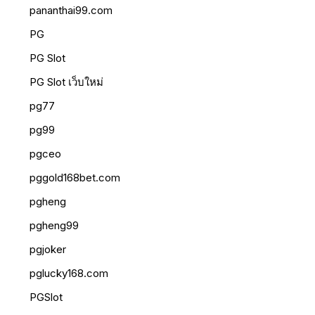
pananthai99.com
PG
PG Slot
PG Slot เว็บใหม่
pg77
pg99
pgceo
pggold168bet.com
pgheng
pgheng99
pgjoker
pglucky168.com
PGSlot