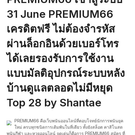
31 June PREMIUM66
เครดิตฟรี ไม่ต้องจำรหัส
ผ่านล็อกอินด้วยเบอร์โทร
ได้เลยรองรับการใช้งาน
แบบมัลติอุปกรณ์ระบบหลัง
บ้านดูแลตลอดไม่มีหยุด
Top 28 by Shantae
PREMIUM66 คือเว็บพนันออนไลน์ที่ตอบโจทย์นักการพนันยุค
ใหม่ ครบทุกชนิดการเดิมพันในที่เดียว ทั้งยังสล็อต คาสิโนสด
พนันกีฬา และหวยออนไลน์ จุดเด่นก็คือการ PREMIUM66 สมัคร ที่