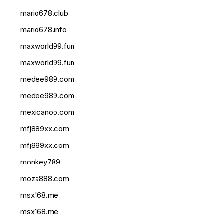
mario678.club
mario678.info
maxworld99.fun
maxworld99.fun
medee989.com
medee989.com
mexicanoo.com
mfj889xx.com
mfj889xx.com
monkey789
moza888.com
msx168.me
msx168.me