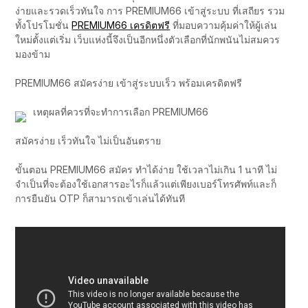
ง่ายและรวดเร็วทันใจ การ PREMIUM66 เข้าสู่ระบบ ที่เสถียร รวม
ทั้งโปรโมชั่น
PREMIUM66 เครดิตฟรี
ที่มอบความคุ้มค่าให้ผู้เล่น
ใหม่ตั้งแต่เริ่ม เว็บแห่งนี้จึงเป็นอีกหนึ่งตัวเลือกที่นักพนันไม่สมควร
มองข้าม
PREMIUM66 สมัครง่าย เข้าสู่ระบบเร็ว พร้อมเครดิตฟรี
เหตุผลที่ควรที่จะทำการเลือก PREMIUM66
สมัครง่าย เร็วทันใจ ไม่เป็นอันตราย
ขั้นตอน PREMIUM66 สมัคร ทำได้ง่าย ใช้เวลาไม่เกิน 1 นาที ไม่
จำเป็นที่จะต้องใช้เอกสารอะไรก็แล้วแต่เพียงเบอร์โทรศัพท์และก็
การยืนยัน OTP ก็สามารถเข้าเล่นได้ทันที