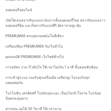
ลอตเตอรี่ออนไลน์
เปิดให้เล่นสลากกินแบ่งนานัปการทั้งลอตเตอรี่ไทย สลากกินแบ่งลาว
ลอตเตอรี่หุ้น และก็สลากกินแบ่งยี่กี อัตราจ่ายสูง คุ้ม
PREMIUM66 ครบทุกเกมพนันในที่เดียว
เปรียบเทียบ PREMIUM66 กับเว็บทั่วไป
คุณสมบัติ PREMIUM66 เว็บไซต์ทั่วๆไป
การสมัคร ง่าย เร็วทันใจ ใช้เวลาไม่เกิน 1 นาที ขั้นตอนซับซ้อน
การเข้าสู่ระบบ รองรับทุกเครื่องมือ เสถียรสูง ไม่รองรับทุก
แพลตฟอร์ม
โปรโมชั่น เครดิตฟรี โบนัสเยอะแยะ เงื่อนไขเข้าใจง่าย โปรน้อย
ข้อตกลงยุ่งยาก
ฝากถอน ออโต้ 30 วินาที ใช้เวลานาน