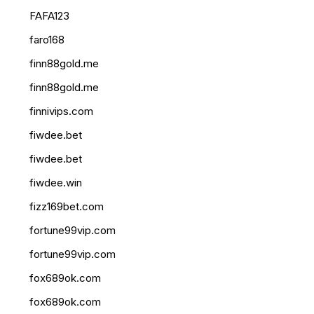
FAFA123
faro168
finn88gold.me
finn88gold.me
finnivips.com
fiwdee.bet
fiwdee.bet
fiwdee.win
fizz169bet.com
fortune99vip.com
fortune99vip.com
fox689ok.com
fox689ok.com