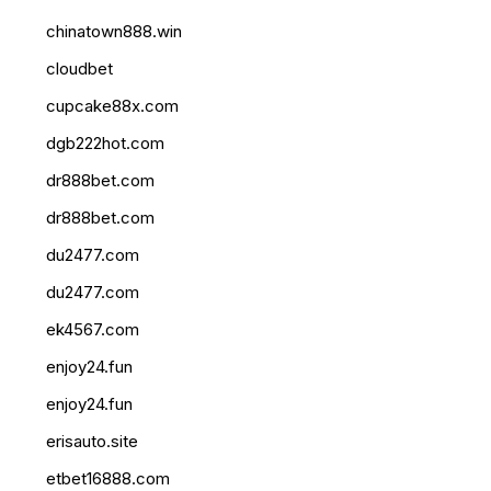
chinatown888.win
cloudbet
cupcake88x.com
dgb222hot.com
dr888bet.com
dr888bet.com
du2477.com
du2477.com
ek4567.com
enjoy24.fun
enjoy24.fun
erisauto.site
etbet16888.com