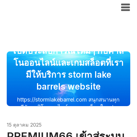
เปิดประสบการณ์ใหม่ๆ กับคาสิโนออนไลน์
และเกมสล็อตที่เรามีให้บริการ storm lake
barrels website
เปิดประสบการณ์ใหม่ๆ กับคาสิ
โนออนไลน์และเกมสล็อตที่เรา
มีให้บริการ storm lake
barrels website
https://stormlakebarrel.com สนุกสนานทุก
นาทีกับคาสิโนออนไลน์และเกมสล็อตในรูปแบบ
ที่ไม่ซ้ำใคร storm lake barrells
15 ตุลาคม 2025
PREMIUM66 เข้าสู่ระบบ