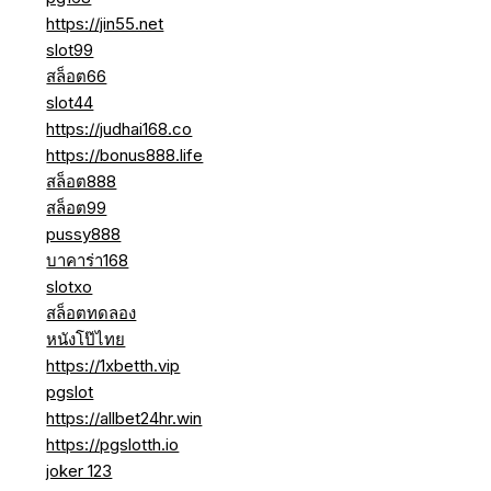
https://jin55.net
slot99
สล็อต66
slot44
https://judhai168.co
https://bonus888.life
สล็อต888
สล็อต99
pussy888
บาคาร่า168
slotxo
สล็อตทดลอง
หนังโป๊ไทย
https://1xbetth.vip
pgslot
https://allbet24hr.win
https://pgslotth.io
joker 123