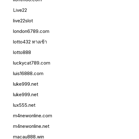
Live22
live22slot
london6789.com
lotto432 ทางเข้า
lotto888
luckycat789.com
luis16888.com
luke999.net
luke999.net
lux555.net
m4newonline.com
m4newonline.net
macau888.win