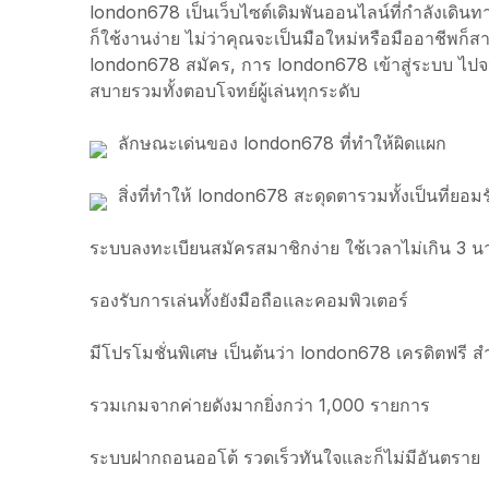
london678 เป็นเว็บไซต์เดิมพันออนไลน์ที่กำลังเดิน
ก็ใช้งานง่าย ไม่ว่าคุณจะเป็นมือใหม่หรือมืออาชีพก็ส
london678 สมัคร, การ london678 เข้าสู่ระบบ ไปจน
สบายรวมทั้งตอบโจทย์ผู้เล่นทุกระดับ
ลักษณะเด่นของ london678 ที่ทำให้ผิดแผก
สิ่งที่ทำให้ london678 สะดุดตารวมทั้งเป็นที่ยอมรับ
ระบบลงทะเบียนสมัครสมาชิกง่าย ใช้เวลาไม่เกิน 3 นา
รองรับการเล่นทั้งยังมือถือและคอมพิวเตอร์
มีโปรโมชั่นพิเศษ เป็นต้นว่า london678 เครดิตฟรี สำห
รวมเกมจากค่ายดังมากยิ่งกว่า 1,000 รายการ
ระบบฝากถอนออโต้ รวดเร็วทันใจและก็ไม่มีอันตราย