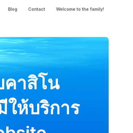
Blog
Contact
Welcome to the family!
บคาสิโน
ีให้บริการ
ebsite