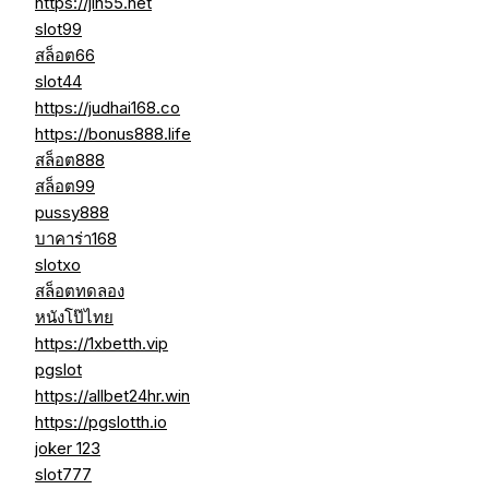
https://jin55.net
slot99
สล็อต66
slot44
https://judhai168.co
https://bonus888.life
สล็อต888
สล็อต99
pussy888
บาคาร่า168
slotxo
สล็อตทดลอง
หนังโป๊ไทย
https://1xbetth.vip
pgslot
https://allbet24hr.win
https://pgslotth.io
joker 123
slot777