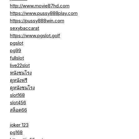
http://www.movie87hd.com
https://www.pussy888play.com
https://pussy888win.com
sexybaccarat
https://www.pgslot.golf
pgslot
pg99
fullslot
live22slot
หนังชนโรง
ดูหนังฟรี
ดูหนังชนโรง
slot168
slot456
สล็อต66
joker 123
pg168