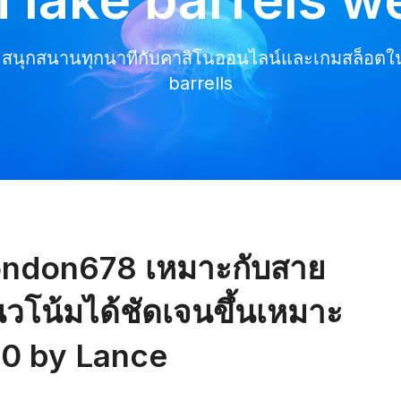
 สนุกสนานทุกนาทีกับคาสิโนออนไลน์และเกมสล็อตในร
barrells
ondon678 เหมาะกับสาย
นวโน้มได้ชัดเจนขึ้นเหมาะ
100 by Lance