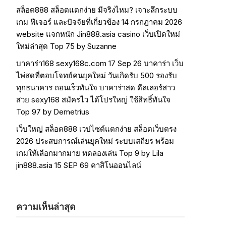
สล็อต888 สล็อตแตกง่าย มีจริงไหม? เจาะลึกระบบ
เกม ฟีเจอร์ และปัจจัยที่เกี่ยวข้อง 14 กรกฎาคม 2026
website แจกหนัก Jin888.asia casino เว็บเปิดใหม่
ใหม่ล่าสุด Top 75 by Suzanne
บาคาร่า168 sexy168c.com 17 Sep 26 บาคาร่า เว็บ
ไพ่สดที่ตอบโจทย์คนยุคใหม่ วันเกิดรับ 500 รองรับ
ทุกธนาคาร ถอนเร็วทันใจ บาคาร่าสด ดีลเลอร์สาว
สวย sexy168 สมัครไว ได้โปรใหญ่ ใช้สิทธิ์ทันใจ
Top 97 by Demetrius
เว็บใหญ่ สล็อต888 เวปไซต์แตกง่าย สล็อตเว็บตรง
2026 ประสบการณ์เล่นยุคใหม่ ระบบเสถียร พร้อม
เกมให้เลือกมากมาย ทดลองเล่น Top 9 by Lila
jin888.asia 15 SEP 69 คาสิโนออนไลน์
ความเห็นล่าสุด