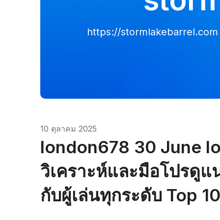
https://stormlakebarrel.com
10 ตุลาคม 2025
london678 30 June l
วิเคราะห์และมือโปรดูแ
กับผู้เล่นทุกระดับ Top 