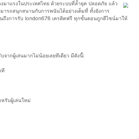
ทางมาแรงในประเทศไทย ด้วยระบบที่ล้ำยุค ปลอดภัย แล้ว
ามารถสนุกสนานกับการพนันได้อย่างเต็มที่ ทั้งยังการ
ถึงการรับ london678 เครดิตฟรี ทุกขั้นตอนถูกดีไซน์มาให้
จากผู้เล่นมากไม่น้อยเลยทีเดียว มีดังนี้:
ที
รับผู้เล่นใหม่