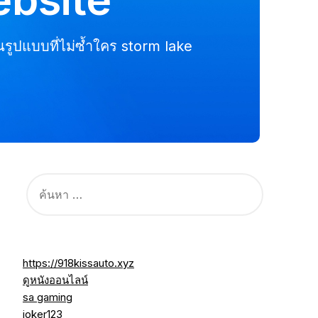
ูปแบบที่ไม่ซ้ำใคร storm lake
ค้นหา
สำหรับ:
https://918kissauto.xyz
ดูหนังออนไลน์
sa gaming
joker123