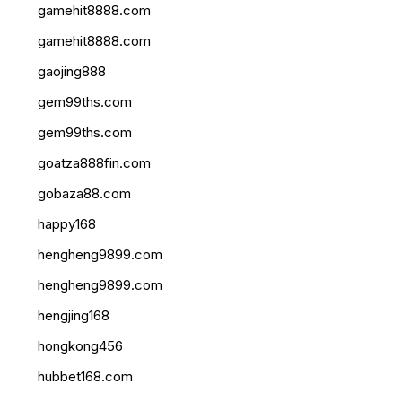
gamehit8888.com
gamehit8888.com
gaojing888
gem99ths.com
gem99ths.com
goatza888fin.com
gobaza88.com
happy168
hengheng9899.com
hengheng9899.com
hengjing168
hongkong456
hubbet168.com