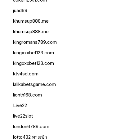
juad69
khumsup888.me
khumsup888.me
kingromans789.com
kingxxxbet123.com
kingxxxbet123.com
ktv4sd.com
lalikabetsgame.com
lionth168.com
Live22
live22slot
london6789.com
lotto432 ทางเข้า