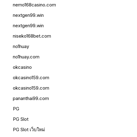
nemo168casino.com
nextgen99.win
nextgen99.win
niseko168bet.com
no1huay
no1huay.com
okcasino
okcasino159.com
okcasino159.com
pananthai99.com
PG
PG Slot
PG Slot เว็บใหม่