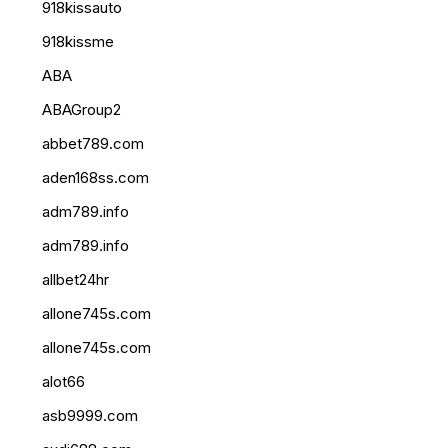
918kissauto
918kissme
ABA
ABAGroup2
abbet789.com
aden168ss.com
adm789.info
adm789.info
allbet24hr
allone745s.com
allone745s.com
alot66
asb9999.com