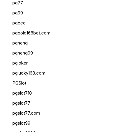
pg77
pg99
pgceo
pggold168bet.com
pgheng
pgheng99
pgjoker
pglucky168.com
PGSlot
pgslot718
pgslot77
pgslot77.com
pgslot99