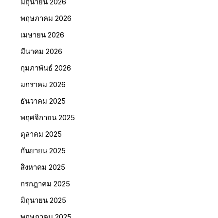
มิถุนายน 2026
พฤษภาคม 2026
เมษายน 2026
มีนาคม 2026
กุมภาพันธ์ 2026
มกราคม 2026
ธันวาคม 2025
พฤศจิกายน 2025
ตุลาคม 2025
กันยายน 2025
สิงหาคม 2025
กรกฎาคม 2025
มิถุนายน 2025
พฤษภาคม 2025