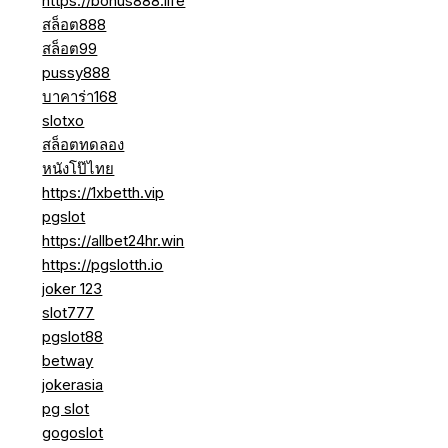
https://bonus888.life
สล็อต888
สล็อต99
pussy888
บาคาร่า168
slotxo
สล็อตทดลอง
หนังโป๊ไทย
https://1xbetth.vip
pgslot
https://allbet24hr.win
https://pgslotth.io
joker 123
slot777
pgslot88
betway
jokerasia
pg slot
gogoslot