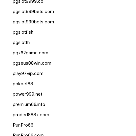
pgslot9999.co
pgslot999bets.com
pgslot999bets.com
pgslotfish
pgslotth
pgx62game.com
pgzeus88win.com
play97vip.com
pokbet88
power999.net
premium66.info
proded888x.com
PunPro66
PunPro66.com