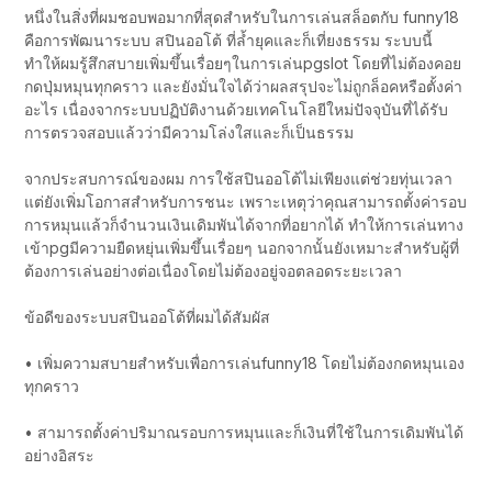
หนึ่งในสิ่งที่ผมชอบพอมากที่สุดสำหรับในการเล่นสล็อตกับ funny18
คือการพัฒนาระบบ สปินออโต้ ที่ล้ำยุคและก็เที่ยงธรรม ระบบนี้
ทำให้ผมรู้สึกสบายเพิ่มขึ้นเรื่อยๆในการเล่นpgslot โดยที่ไม่ต้องคอย
กดปุ่มหมุนทุกคราว และยังมั่นใจได้ว่าผลสรุปจะไม่ถูกล็อคหรือตั้งค่า
อะไร เนื่องจากระบบปฏิบัติงานด้วยเทคโนโลยีใหม่ปัจจุบันที่ได้รับ
การตรวจสอบแล้วว่ามีความโล่งใสและก็เป็นธรรม
จากประสบการณ์ของผม การใช้สปินออโต้ไม่เพียงแต่ช่วยทุ่นเวลา
แต่ยังเพิ่มโอกาสสำหรับการชนะ เพราะเหตุว่าคุณสามารถตั้งค่ารอบ
การหมุนแล้วก็จำนวนเงินเดิมพันได้จากที่อยากได้ ทำให้การเล่นทาง
เข้าpgมีความยืดหยุ่นเพิ่มขึ้นเรื่อยๆ นอกจากนั้นยังเหมาะสำหรับผู้ที่
ต้องการเล่นอย่างต่อเนื่องโดยไม่ต้องอยู่จอตลอดระยะเวลา
ข้อดีของระบบสปินออโต้ที่ผมได้สัมผัส
• เพิ่มความสบายสำหรับเพื่อการเล่นfunny18 โดยไม่ต้องกดหมุนเอง
ทุกคราว
• สามารถตั้งค่าปริมาณรอบการหมุนและก็เงินที่ใช้ในการเดิมพันได้
อย่างอิสระ