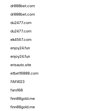
dr888bet.com
dr888bet.com
du2477.com
du2477.com
ek4567.com
enjoy24.fun
enjoy24.fun
erisauto.site
etbet16888.com
FAFA123
faro168
finn88gold.me
finn88gold.me