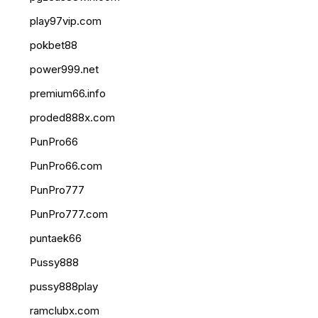
play97vip.com
pokbet88
power999.net
premium66.info
proded888x.com
PunPro66
PunPro66.com
PunPro777
PunPro777.com
puntaek66
Pussy888
pussy888play
ramclubx.com