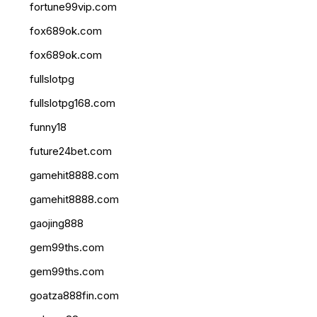
fortune99vip.com
fox689ok.com
fox689ok.com
fullslotpg
fullslotpg168.com
funny18
future24bet.com
gamehit8888.com
gamehit8888.com
gaojing888
gem99ths.com
gem99ths.com
goatza888fin.com