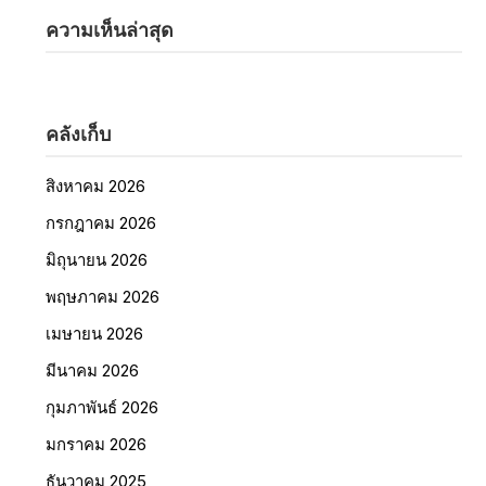
ความเห็นล่าสุด
คลังเก็บ
สิงหาคม 2026
กรกฎาคม 2026
มิถุนายน 2026
พฤษภาคม 2026
เมษายน 2026
มีนาคม 2026
กุมภาพันธ์ 2026
มกราคม 2026
ธันวาคม 2025