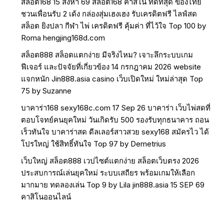
สล็อต168 15 สิงหา 69 สล็อต168 คาสิโน ที่ดีที่สุด ของไทย
ชวนเพื่อนรับ 2 เด้ง กล่องสุ่มเฮงเฮง รับเครดิตฟรี ไลฟ์สด
สล็อต ยิงปลา กีฬา ไพ่ เครดิตฟรี คุ้มค่า ที่ไว้ใจ Top 100 by
Roma hengjing168d.com
สล็อต888 สล็อตแตกง่าย มีจริงไหม? เจาะลึกระบบเกม
ฟีเจอร์ และปัจจัยที่เกี่ยวข้อง 14 กรกฎาคม 2026 website
แจกหนัก Jin888.asia casino เว็บเปิดใหม่ ใหม่ล่าสุด Top
75 by Suzanne
บาคาร่า168 sexy168c.com 17 Sep 26 บาคาร่า เว็บไพ่สดที่
ตอบโจทย์คนยุคใหม่ วันเกิดรับ 500 รองรับทุกธนาคาร ถอน
เร็วทันใจ บาคาร่าสด ดีลเลอร์สาวสวย sexy168 สมัครไว ได้
โปรใหญ่ ใช้สิทธิ์ทันใจ Top 97 by Demetrius
เว็บใหญ่ สล็อต888 เวปไซต์แตกง่าย สล็อตเว็บตรง 2026
ประสบการณ์เล่นยุคใหม่ ระบบเสถียร พร้อมเกมให้เลือก
มากมาย ทดลองเล่น Top 9 by Lila jin888.asia 15 SEP 69
คาสิโนออนไลน์