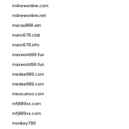
m4newonline.com
m4newonline.net
macau888.win
mario678.club
mario678.info
maxworld99.fun
maxworld99.fun
medee989.com
medee989.com
mexicanoo.com
mfj889xx.com
mfj889xx.com
monkey789