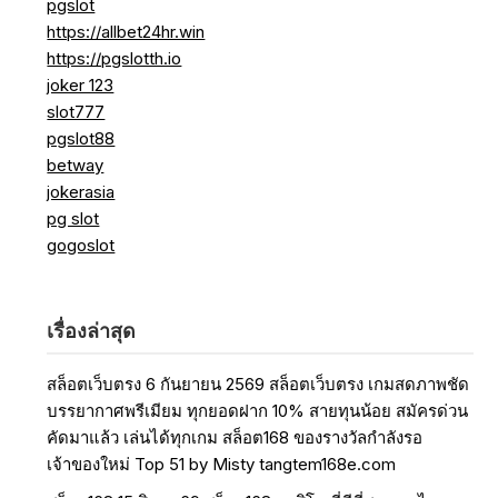
pgslot
https://allbet24hr.win
https://pgslotth.io
joker 123
slot777
pgslot88
betway
jokerasia
pg slot
gogoslot
เรื่องล่าสุด
สล็อตเว็บตรง 6 กันยายน 2569 สล็อตเว็บตรง เกมสดภาพชัด
บรรยากาศพรีเมียม ทุกยอดฝาก 10% สายทุนน้อย สมัครด่วน
คัดมาแล้ว เล่นได้ทุกเกม สล็อต168 ของรางวัลกำลังรอ
เจ้าของใหม่ Top 51 by Misty tangtem168e.com