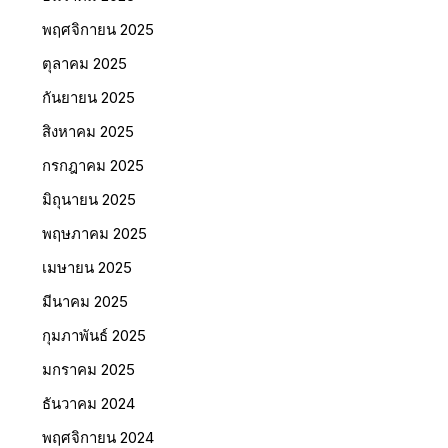
พฤศจิกายน 2025
ตุลาคม 2025
กันยายน 2025
สิงหาคม 2025
กรกฎาคม 2025
มิถุนายน 2025
พฤษภาคม 2025
เมษายน 2025
มีนาคม 2025
กุมภาพันธ์ 2025
มกราคม 2025
ธันวาคม 2024
พฤศจิกายน 2024