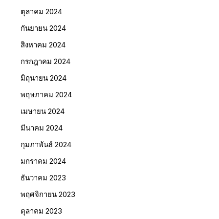
ตุลาคม 2024
กันยายน 2024
สิงหาคม 2024
กรกฎาคม 2024
มิถุนายน 2024
พฤษภาคม 2024
เมษายน 2024
มีนาคม 2024
กุมภาพันธ์ 2024
มกราคม 2024
ธันวาคม 2023
พฤศจิกายน 2023
ตุลาคม 2023