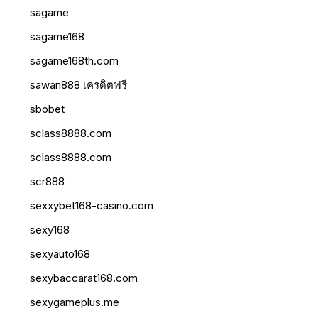
sagame
sagame168
sagame168th.com
sawan888 เครดิตฟรี
sbobet
sclass8888.com
sclass8888.com
scr888
sexxybet168-casino.com
sexy168
sexyauto168
sexybaccarat168.com
sexygameplus.me