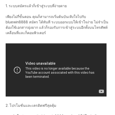
1. ระบบสมัครแล้วก็เข้าสู่ระบบที่ง่ายดาย
เพียงไม่กี่ขั้นตอน คุณก็สามารถเริ่มต้นบันเทิงใจไปกับ
bluewin8888 สมัคร ได้ทันที ระบบออกแบบให้เข้าใจง่าย ไม่จำเป็น
ต้องใช้เอกสารยุ่งยาก แล้วก็รองรับการเข้าสู่ระบบอีกทั้งบนโทรศัพท์
เคลื่อนที่และก็คอมพิวเตอร์
2. โปรโมชั่นและเครดิตฟรีสุดคุ้ม