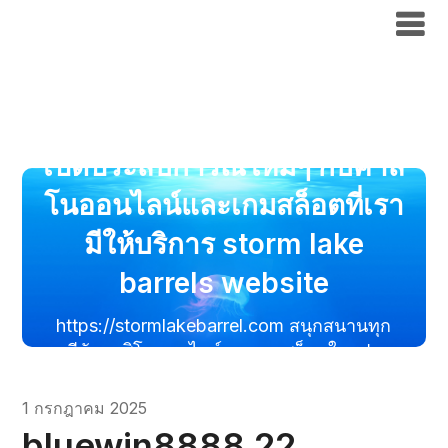
เปิดประสบการณ์ใหม่ๆ กับคาสิโนออนไลน์
และเกมสล็อตที่เรามีให้บริการ storm lake
barrels website
เปิดประสบการณ์ใหม่ๆ กับคาสิ
โนออนไลน์และเกมสล็อตที่เรา
มีให้บริการ storm lake
barrels website
https://stormlakebarrel.com สนุกสนานทุก
นาทีกับคาสิโนออนไลน์และเกมสล็อตในรูปแบบ
ที่ไม่ซ้ำใคร storm lake barrells
1 กรกฎาคม 2025
bluewin8888 22