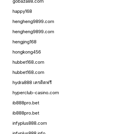
gobaza88.com
happy168
hengheng9899.com
hengheng9899.com
hengjing168
hongkong456
hubbet168.com
hubbet168.com
hydra888 เครดิตฟรี
hyperclub-casino.com
ib888pro.bet
ib888pro.bet
infyplus888.com
infyplus888.info