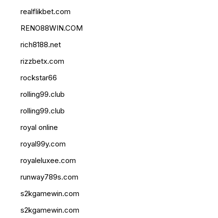
realflikbet.com
RENO88WIN.COM
rich8188.net
rizzbetx.com
rockstar66
rolling99.club
rolling99.club
royal online
royal99y.com
royaleluxee.com
runway789s.com
s2kgamewin.com
s2kgamewin.com