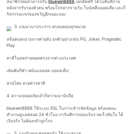
สมาชิกใหม่สามารถรับ
bluewin8888
เครดิตฟรี ได้ในทันทีภาย
หลังจากรับรองตัวตน พร้อมโปรฝากรายวัน โบนัสคืนยอดเสีย และก็
กิจกรรมแจกของขวัญอีกเยอะแยะ
3. เกมนานาประการ ครอบคลุมทุกหมวด
สล็อตแตกง่ายจากค่ายดัง ยกตัวอย่างเช่น PG, Joker, Pragmatic
Play
คาสิโนสดถ่ายทอดตรงจากต่างประเทศ
เดิมพันกีฬา พนันบอลสด บอลสเต็ป
หวยไทย หวยต่างชาติ
4. ความปลอดภัยแล้วก็ความน่านับถือ
bluewin8888 ใช้ระบบ SSL ในการเข้ารหัสข้อมูล พร้อมคณะ
ทำงานดูแลตลอด 24 ชั่วโมง การันตีการถอนเงินรวดเร็วทันใจ ได้
เงินจริง ไม่ต้องกลัวถูกโกง
5. รองรับทุกแพลตฟอร์ม ใช้งานสบาย