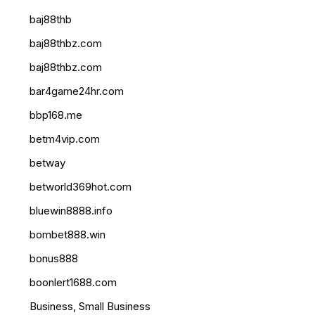
baj88thb
baj88thbz.com
baj88thbz.com
bar4game24hr.com
bbp168.me
betm4vip.com
betway
betworld369hot.com
bluewin8888.info
bombet888.win
bonus888
boonlert1688.com
Business, Small Business