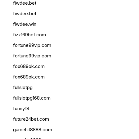
fiwdee.bet
fiwdee.bet
fiwdee.win
fizz169bet.com
fortune99vip.com
fortune99vip.com
fox689ok.com
fox689ok.com
fullslotpg
fullslotpg168.com
funny18
future24bet.com
gamehit8888.com