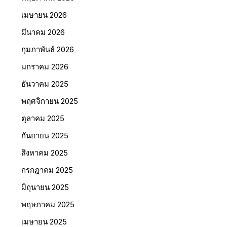
เมษายน 2026
มีนาคม 2026
กุมภาพันธ์ 2026
มกราคม 2026
ธันวาคม 2025
พฤศจิกายน 2025
ตุลาคม 2025
กันยายน 2025
สิงหาคม 2025
กรกฎาคม 2025
มิถุนายน 2025
พฤษภาคม 2025
เมษายน 2025