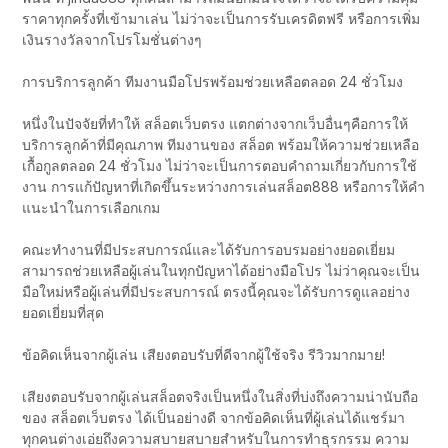
ราคาทุกครั้งที่เข้ามาเล่น ไม่ว่าจะเป็นการรับเครดิตฟรี หรือการเพิ่ม
เงินรางวัลจากโปรโมชั่นต่างๆ
การบริการลูกค้า ทีมงานมือโปรพร้อมช่วยเหลือตลอด 24 ชั่วโมง
หนึ่งในปัจจัยที่ทำให้ สล็อตเว็บตรง แตกต่างจากเว็บอื่นๆคือการให้
บริการลูกค้าที่มีคุณภาพ ทีมงานของ สล็อต พร้อมให้ความช่วยเหลือ
เกื้อกูลตลอด 24 ชั่วโมง ไม่ว่าจะเป็นการตอบคำถามเกี่ยวกับการใช้
งาน การแก้ปัญหาที่เกิดขึ้นระหว่างการเล่นสล็อต888 หรือการให้คำ
แนะนำในการเลือกเกม
คณะทำงานที่มีประสบการณ์และได้รับการอบรมอย่างยอดเยี่ยม
สามารถช่วยเหลือผู้เล่นในทุกปัญหาได้อย่างมือโปร ไม่ว่าคุณจะเป็น
มือใหม่หรือผู้เล่นที่มีประสบการณ์ ตรงนี้คุณจะได้รับการดูแลอย่าง
ยอดเยี่ยมที่สุด
ข้อคิดเห็นจากผู้เล่น เสียงตอบรับที่ดีจากผู้ใช้จริง รีวิวมากมาย!
เสียงตอบรับจากผู้เล่นสล็อตจริงเป็นหนึ่งในสิ่งที่บ่งถึงความน่านับถือ
ของ สล็อตเว็บตรง ได้เป็นอย่างดี จากข้อคิดเห็นที่ผู้เล่นได้แชร์มา
ทุกคนต่างเอ่ยถึงความสบายสบายสำหรับในการทำธุรกรรม ความ