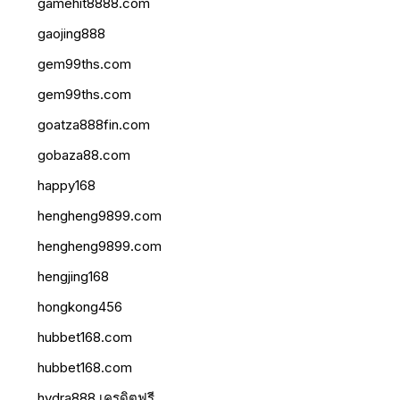
gamehit8888.com
gaojing888
gem99ths.com
gem99ths.com
goatza888fin.com
gobaza88.com
happy168
hengheng9899.com
hengheng9899.com
hengjing168
hongkong456
hubbet168.com
hubbet168.com
hydra888 เครดิตฟรี