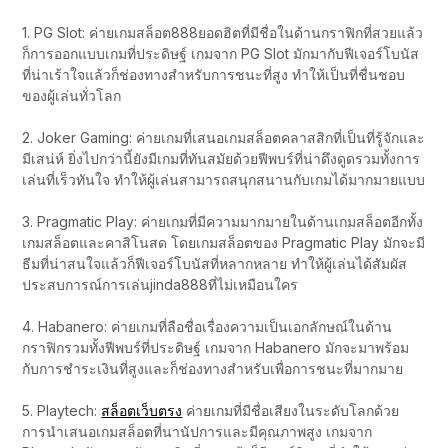
1. PG Slot: ค่ายเกมสล็อต888ยอดฮิตที่มีชื่อในด้านกราฟิกที่สวยแล้ว
ก็การออกแบบเกมที่ประดิษฐ์ เกมจาก PG Slot มักมากับฟีเจอร์โบนัส
ที่น่าเร้าใจแล้วก็ช่องทางสำหรับการชนะที่สูง ทำให้เป็นที่ชื่นชอบ
ของผู้เล่นทั่วโลก
2. Joker Gaming: ค่ายเกมที่เสนอเกมสล็อตคลาสสิกที่เป็นที่รู้จักและ
มีเสน่ห์ ยิ่งไปกว่านี้ยังมีเกมที่ทันสมัยด้วยฟีพบร์ที่น่าดึงดูดรวมทั้งการ
เล่นที่เร็วทันใจ ทำให้ผู้เล่นสามารถสนุกสนานกับเกมได้มากมายแบบ
3. Pragmatic Play: ค่ายเกมที่มีความมากมายในด้านเกมสล็อตอีกทั้ง
เกมสล็อตและคาสิโนสด โดยเกมสล็อตของ Pragmatic Play มักจะมี
ธีมที่น่าสนใจแล้วก็ฟีเจอร์โบนัสที่หลากหลาย ทำให้ผู้เล่นได้สัมผัส
ประสบการณ์การเล่นjinda888ที่ไม่เหมือนใคร
4. Habanero: ค่ายเกมที่ลือชื่อเรื่องความเป็นเอกลักษณ์ในด้าน
กราฟิกรวมทั้งฟีพบร์ที่ประดิษฐ์ เกมจาก Habanero มักจะมาพร้อม
กับการชำระเงินที่สูงและก็ช่องทางสำหรับเพื่อการชนะที่มากมาย
5. Playtech:
สล็อตเว็บตรง
ค่ายเกมที่มีชื่อเสียงในระดับโลกด้วย
การนำเสนอเกมสล็อตที่นานัปการและมีคุณภาพสูง เกมจาก