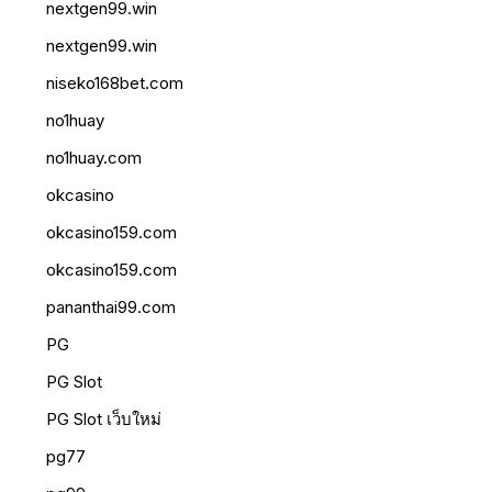
nextgen99.win
nextgen99.win
niseko168bet.com
no1huay
no1huay.com
okcasino
okcasino159.com
okcasino159.com
pananthai99.com
PG
PG Slot
PG Slot เว็บใหม่
pg77