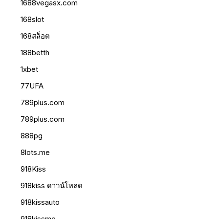
1688vegasx.com
168slot
168สล็อต
188betth
1xbet
77UFA
789plus.com
789plus.com
888pg
8lots.me
918Kiss
918kiss ดาวน์โหลด
918kissauto
918kissme