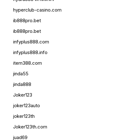
hyperclub-casino.com
ib888pro.bet
ib888pro.bet
infyplus888.com
infyplus888.info
item388.com
jinda55
jinda888
Joker123
joker123auto
joker123th
Joker123th.com
juad69