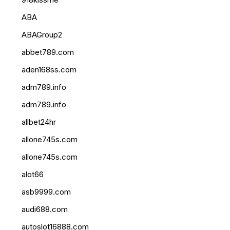
ABA
ABAGroup2
abbet789.com
aden168ss.com
adm789.info
adm789.info
allbet24hr
allone745s.com
allone745s.com
alot66
asb9999.com
audi688.com
autoslot16888.com