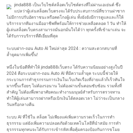
jinda888 เป็นเว็บไซต์สล็อตเว็บไซต์ตรงที่ไม่ผ่านเอเย่นต์ ซึ่ง
แปลว่าผู้เล่นสล็อตเว็บตรงจะได้รับประสบการณ์ที่ขวานผ่าซาก
ไม่มีการปรับอัตราชนะหรือคดโกงผู้เล่น ทั้งยังยังมีการดูแลและก็ให้
บริการจากทีมงานมืออาชีพที่พร้อมให้การช่วยเหลือตลอด 1 วัน ทำให้
ผู้เล่นสล็อตเว็บตรงสามารถมั่นอกมั่นใจได้ว่า ทุกครั้งที่เข้ามาเล่น จะ
ได้รับการบริการที่ดีเยี่ยมที่สุด
ระบบฝาก-ถอน Auto AI ใหม่ล่าสุด 2024 : ความสะดวกสบายที่
ล้ำยุคมากเพิ่มขึ้น!
หนึ่งในข้อดีที่ทำให้ jinda888เว็บตรง ได้รับความนิยมอย่างสูงในปี
2024 คือระบบฝาก-ถอน Auto AI ที่มีความล้ำยุค ระบบนี้ช่วยให้
กระบวนการทำธุรกรรมการเงินในเว็บเกิดเรื่องที่ง่ายแล้วก็เร็วทันใจ
มากขึ้นเรื่อยๆ ไม่ต้องรอนาน ไม่ต้องผ่านขั้นตอนซับซ้อน รวมทั้งที่
สำคัญ ไม่ต้องพึ่งพาอาศัยคณะทำงานมนุษย์สำหรับการตรวจทาน
ทำให้ผู้เล่นสามารถฝากหรือเบิกเงินได้ตลอดเวลา ไม่ว่าจะเป็นกลาง
วันหรือกลางคืน
ระบบ AI ที่ใช้ใน สล็อต ไม่เพียงแค่เพิ่มความรวดเร็วในการทำ
ธุรกรรม แต่ยังเพิ่มความปลอดภัยด้วยเทคโนโลยีที่นำสมัย การทำ
ธุรกรรมทุกหนจะได้รับการเข้ารหัสเพื่อคุ้มครองป้องกันการขโมย