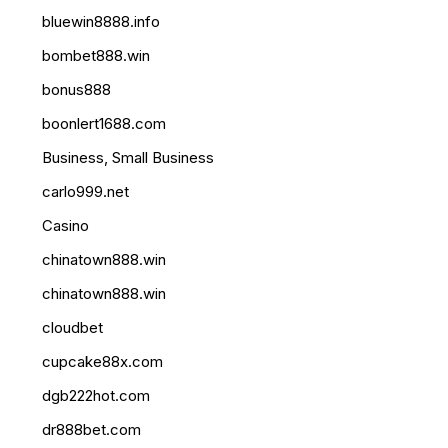
bluewin8888.info
bombet888.win
bonus888
boonlert1688.com
Business, Small Business
carlo999.net
Casino
chinatown888.win
chinatown888.win
cloudbet
cupcake88x.com
dgb222hot.com
dr888bet.com