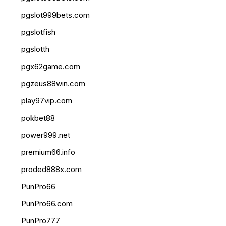
pgslot999bets.com
pgslotfish
pgslotth
pgx62game.com
pgzeus88win.com
play97vip.com
pokbet88
power999.net
premium66.info
proded888x.com
PunPro66
PunPro66.com
PunPro777