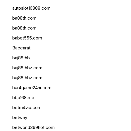
autoslot16888.com
ba88th.com
ba88th.com
babet555.com
Baccarat
baj88thb
baj88thbz.com
baj88thbz.com
bar4game24hr.com
bbp168.me
betm4vip.com
betway
betworld369hot.com